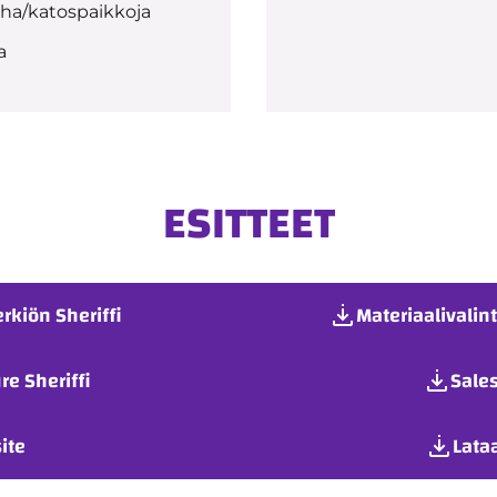
iha/katospaikkoja
a
ESITTEET
rkiön Sheriffi
Materiaalivalin
re Sheriffi
Sales
ite
Lata