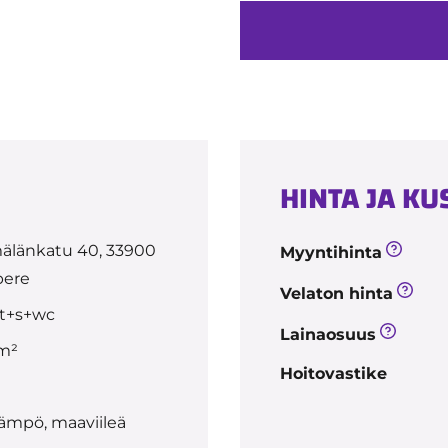
HINTA JA K
älänkatu 40, 33900
Myyntihinta
ere
Velaton hinta
t+s+wc
Lainaosuus
 m²
Hoitovastike
ämpö, maaviileä