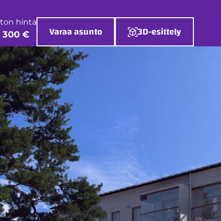
ton hinta
Varaa asunto
3D-esittely
 300 €