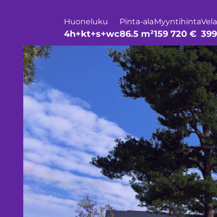
Huoneluku
Pinta-ala
Myyntihinta
Vela
4h+kt+s+wc
86.5 m²
159 720 €
399