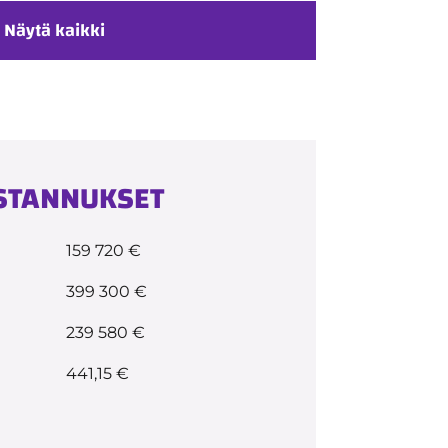
Näytä kaikki
USTANNUKSET
159 720 €
399 300 €
239 580 €
441,15 €