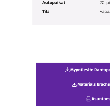
Autopaikat
20, p
Tila
Vapa
Myyntiesite Rantape
Materials brochu
Asuntoes