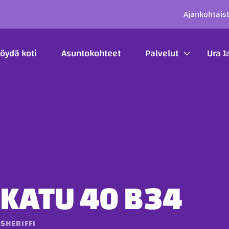
SECO
Ajankohtais
ÄÄVALIKKO
öydä koti
Asuntokohteet
Palvelut
Ura J
KATU 40 B34
SHERIFFI