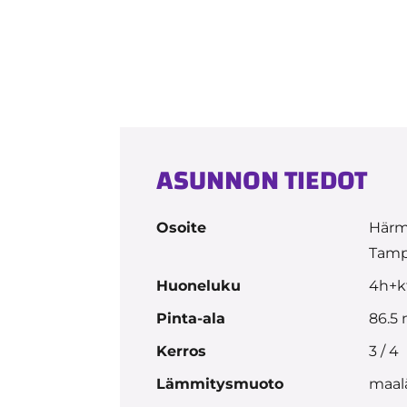
ASUNNON TIEDOT
Osoite
Härm
Tamp
Huoneluku
4h+k
Pinta-ala
86.5
Kerros
3 / 4
Lämmitysmuoto
maal