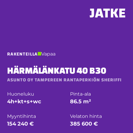
Hyppää
sisältöön
RAKENTEILLA
Vapaa
HÄRMÄLÄNKATU 40 B30
ASUNTO OY TAMPEREEN RANTAPERKIÖN SHERIFFI
Huoneluku
Pinta-ala
4h+kt+s+wc
86.5 m²
Myyntihinta
Velaton hinta
154 240 €
385 600 €