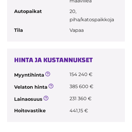
maaviileä
Autopaikat
20,
piha/katospaikkoja
Tila
Vapaa
HINTA JA KUSTANNUKSET
154 240 €
Myyntihinta
385 600 €
Velaton hinta
231 360 €
Lainaosuus
Hoitovastike
441,15 €