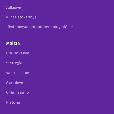
Julkisivut
Kiinteistökehitys
Täydennysrakentaminen taloyhtiöille
Meistä
Ura Jatkeella
Strategia
Vastuullisuus
Avainluvut
Organisaatio
Historia