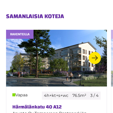
SAMANLAISIA KOTEJA
RAKENTEILLA
Vapaa
4h+kt+s+wc
76.5m²
3 / 4
Härmälänkatu 40 A12