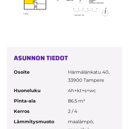
ASUNNON TIEDOT
Osoite
Härmälänkatu 40,
33900 Tampere
Huoneluku
4h+kt+s+wc
Pinta-ala
86.5 m²
Kerros
2 / 4
Lämmitysmuoto
maalämpö,