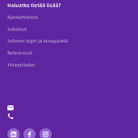
Haluatko tietää lisää?
Ajankohtaista
Julkaisut
Jatkeen logot ja kuvapankki
Referenssit
Yhteystiedot
info@jatke.fi
010 773 7000