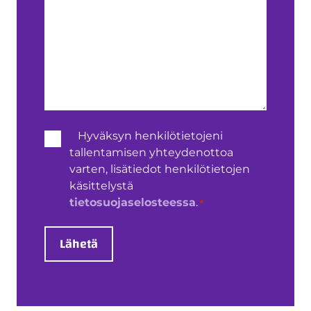
Henkilötietojen
Hyväksyn henkilötietojeni
käsittely
tallentamisen yhteydenottoa
*
varten, lisätiedot henkilötietojen
käsittelystä
*
tietosuojaselosteessa
.
Lähetä