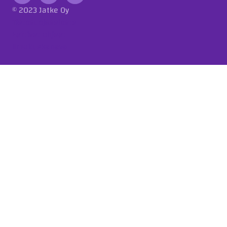
© 2023 Jatke Oy
Tietosuojaseloste
Eettiset ohjeet
Ilmoituskanava