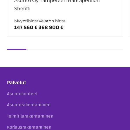
Asunto Oy Tampereen Rantaperkiön
Sheriffi
Myyntihinta
Velaton hinta
147 560 €
368 900 €
Palvelut
Asuntokohteet
Asuntorakentaminen
Toimitilarakentaminen
Korjausrakentaminen