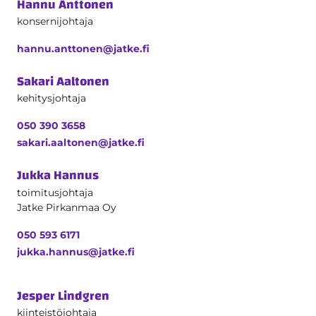
Hannu Anttonen
konsernijohtaja
hannu.anttonen@jatke.fi
Sakari Aaltonen
kehitysjohtaja
050 390 3658
sakari.aaltonen@jatke.fi
Jukka Hannus
toimitusjohtaja
Jatke Pirkanmaa Oy
050 593 6171
jukka.hannus@jatke.fi
Jesper Lindgren
kiinteistöjohtaja