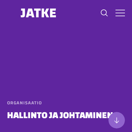
Hyppää
sisältöön
ORGANISAATIO
HALLINTO JA JOHTAMINEN