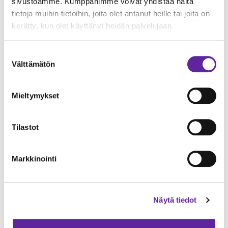
sivustoamme. Kumppanimme voivat yhdistää näitä
tietoja muihin tietoihin, joita olet antanut heille tai joita on
kerätty, kun olet käyttänyt heidän palvelujaan.
Suostumuksen
Välttämätön
valinta
Mieltymykset
Tilastot
Petteri Pousi
hallituksen varapuheenjohtaja
Markkinointi
Näytä tiedot