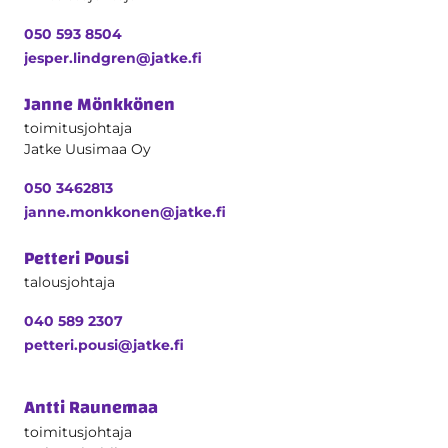
050 593 8504
jesper.lindgren@jatke.fi
Janne Mönkkönen
toimitusjohtaja
Jatke Uusimaa Oy
050 3462813
janne.monkkonen@jatke.fi
Petteri Pousi
talousjohtaja
040 589 2307
petteri.pousi@jatke.fi
Antti Raunemaa
toimitusjohtaja