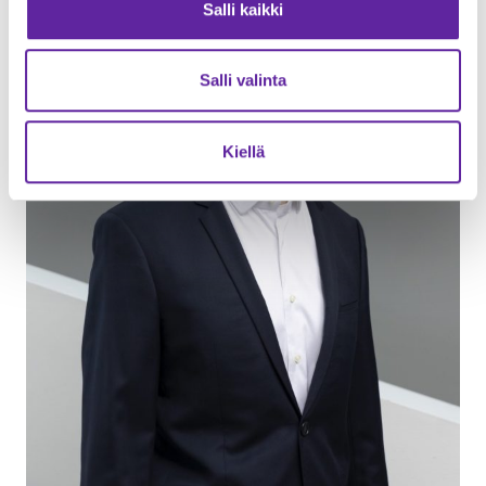
Salli kaikki
Salli valinta
Kiellä