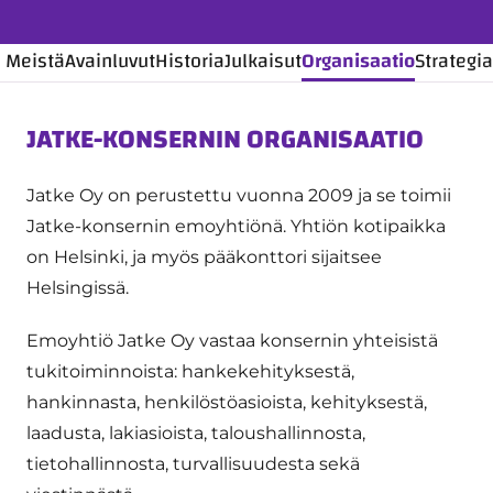
Meistä
Avainluvut
Historia
Julkaisut
Organisaatio
Strategia
JATKE-KONSERNIN ORGANISAATIO
Jatke Oy on perustettu vuonna 2009 ja se toimii
Jatke-konsernin emoyhtiönä. Yhtiön kotipaikka
on Helsinki, ja myös pääkonttori sijaitsee
Helsingissä.
Emoyhtiö Jatke Oy vastaa konsernin yhteisistä
tukitoiminnoista: hankekehityksestä,
hankinnasta, henkilöstöasioista, kehityksestä,
laadusta, lakiasioista, taloushallinnosta,
tietohallinnosta, turvallisuudesta sekä