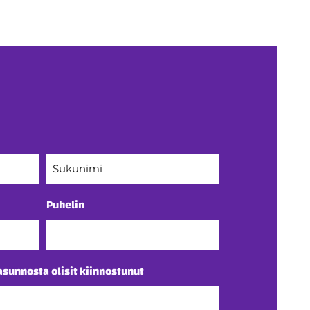
Sukunimi
Puhelin
asunnosta olisit kiinnostunut