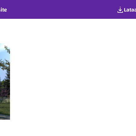
ite
Lata