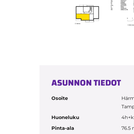
ASUNNON TIEDOT
Osoite
Härm
Tamp
Huoneluku
4h+k
Pinta-ala
76.5