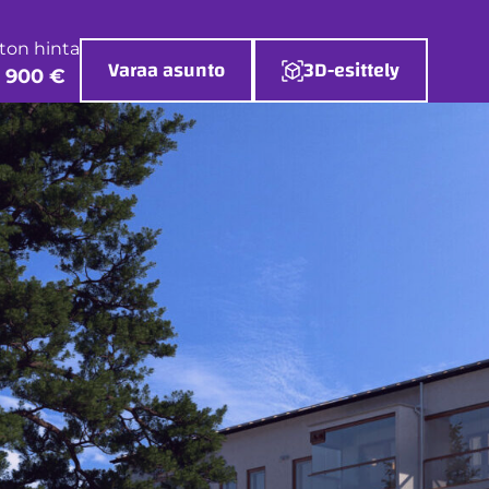
ton hinta
Varaa asunto
3D-esittely
 900 €