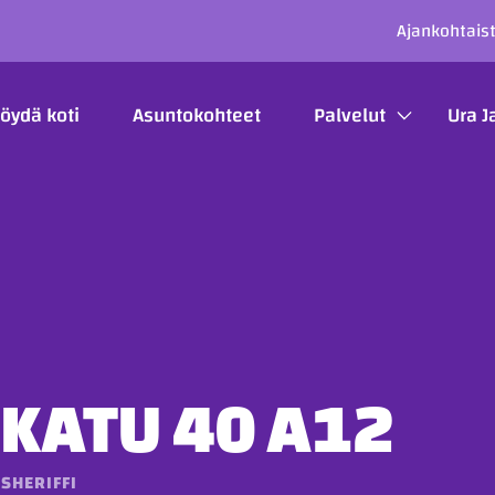
SECO
Ajankohtais
ÄÄVALIKKO
öydä koti
Asuntokohteet
Palvelut
Ura J
KATU 40 A12
SHERIFFI