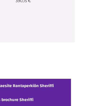
390,15 €
taesite Rantaperkiön Sheriffi
 brochure Sheriffi