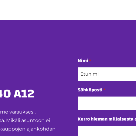
Nimi
*
Etunimi
40 A12
Sähköposti
*
mme varauksesi,
Kerro hieman millaisesta 
 Mikäli asuntoon ei
ntokauppojen ajankohdan