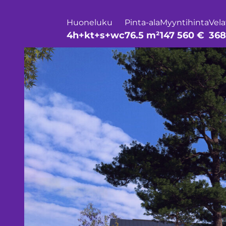
Huoneluku
Pinta-ala
Myyntihinta
Vela
4h+kt+s+wc
76.5 m²
147 560 €
368