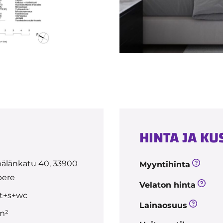
HINTA JA K
älänkatu 40, 33900
Myyntihinta
ere
Velaton hinta
t+s+wc
Lainaosuus
 m²