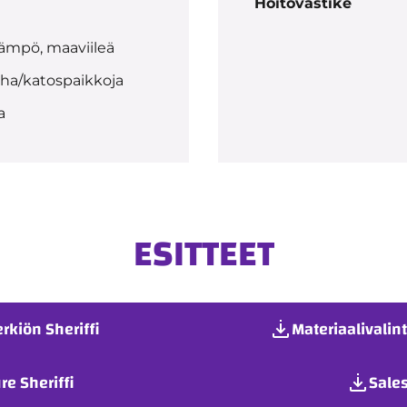
Hoitovastike
ämpö, maaviileä
iha/katospaikkoja
a
ESITTEET
rkiön Sheriffi
Materiaalivalin
re Sheriffi
Sales