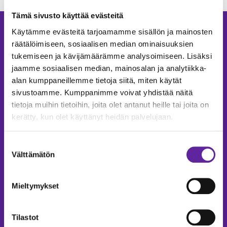
Tämä sivusto käyttää evästeitä
Käytämme evästeitä tarjoamamme sisällön ja mainosten
Ota yhteyttä
räätälöimiseen, sosiaalisen median ominaisuuksien
tukemiseen ja kävijämäärämme analysoimiseen. Lisäksi
jaamme sosiaalisen median, mainosalan ja analytiikka-
alan kumppaneillemme tietoja siitä, miten käytät
Jesper Lindgren
sivustoamme. Kumppanimme voivat yhdistää näitä
kiinteistöjohtaja
tietoja muihin tietoihin, joita olet antanut heille tai joita on
kerätty, kun olet käyttänyt heidän palvelujaan.
050 593 8504
jesper.lindgren@jatke.fi
Suostumuksen
Välttämätön
Mikko Halme
valinta
hankekehitysjohtaja
Mieltymykset
040 752 0574
mikko.halme@jatke.fi
Tilastot
Mikko Nuolioja