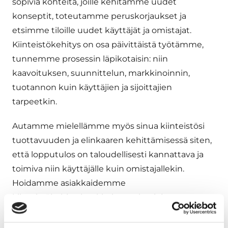
sopivia kohteita, joille kehitämme uudet
konseptit, toteutamme peruskorjaukset ja
etsimme tiloille uudet käyttäjät ja omistajat.
Kiinteistökehitys on osa päivittäistä työtämme,
tunnemme prosessin läpikotaisin: niin
kaavoituksen, suunnittelun, markkinoinnin,
tuotannon kuin käyttäjien ja sijoittajien
tarpeetkin.
Autamme mielellämme myös sinua kiinteistösi
tuottavuuden ja elinkaaren kehittämisessä siten,
että lopputulos on taloudellisesti kannattava ja
toimiva niin käyttäjälle kuin omistajallekin.
Hoidamme asiakkaidemme
kiinteistökehityshankkeita analyysi- ja
konseptointivaiheesta aina toteutukseen saakka.