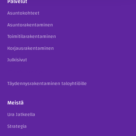
Palvelut
Asuntokohteet
Asuntorakentaminen
Toimitilarakentaminen
Korjausrakentaminen
Julkisivut
Kiinteistökehitys
Täydennysrakentaminen taloyhtiöille
Meistä
Ura Jatkeella
Strategia