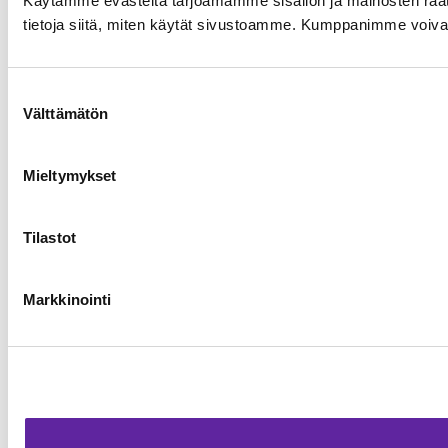
Käytämme evästeitä tarjoamamme sisällön ja mainosten rää
tietoja siitä, miten käytät sivustoamme. Kumppanimme voivat yhd
Suostumuksen
Välttämätön
valinta
Mieltymykset
Tilastot
Markkinointi