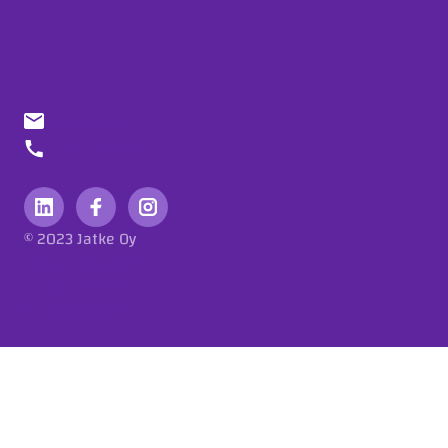
info@jatke.fi
010 773 7000
© 2023 Jatke Oy
Tietosuojaseloste
Eettiset ohjeet
Ilmoituskanava