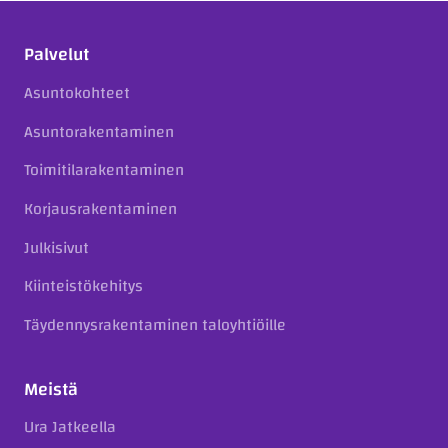
Palvelut
Asuntokohteet
Asuntorakentaminen
Toimitilarakentaminen
Korjausrakentaminen
Julkisivut
Kiinteistökehitys
Täydennysrakentaminen taloyhtiöille
Meistä
Ura Jatkeella