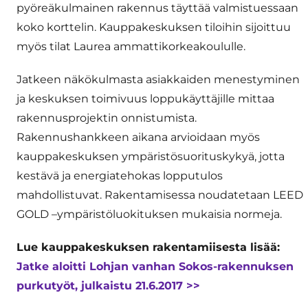
pyöreäkulmainen rakennus täyttää valmistuessaan
koko korttelin. Kauppakeskuksen tiloihin sijoittuu
myös tilat Laurea ammattikorkeakoululle.
Jatkeen näkökulmasta asiakkaiden menestyminen
ja keskuksen toimivuus loppukäyttäjille mittaa
rakennusprojektin onnistumista.
Rakennushankkeen aikana arvioidaan myös
kauppakeskuksen ympäristösuorituskykyä, jotta
kestävä ja energiatehokas lopputulos
mahdollistuvat. Rakentamisessa noudatetaan LEED
GOLD –ympäristöluokituksen mukaisia normeja.
Lue kauppakeskuksen rakentamiisesta lisää:
Jatke aloitti Lohjan vanhan Sokos-rakennuksen
purkutyöt, julkaistu 21.6.2017 >>