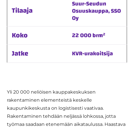
Suur-Seudun
Tilaaja
Osuuskauppa, SSO
Oy
Koko
22 000 brm²
Jatke
KVR-urakoitsija
Yli 20 000 neliöisen kauppakeskuksen
rakentaminen elementeistä keskelle
kaupunkikeskusta on logistisesti vaativaa.
Rakentaminen tehdään neljässä lohkossa, jotta
työmaa saadaan etenemään aikataulussa. Haastava