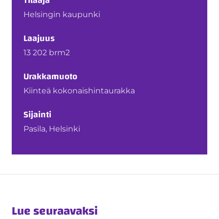
Tilaaja
Helsingin kaupunki
Laajuus
13 202 brm2
Urakkamuoto
Kiinteä kokonaishintaurakka
Sijainti
Pasila, Helsinki
Lue seuraavaksi