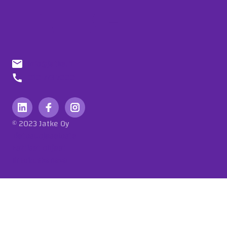
info@jatke.fi
010 773 7000
© 2023 Jatke Oy
Tietosuojaseloste
Eettiset ohjeet
Ilmoituskanava