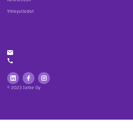
Yhteystiedot
info@jatke.fi
010 773 7000
© 2023 Jatke Oy
Tietosuojaseloste
Eettiset ohjeet
Ilmoituskanava