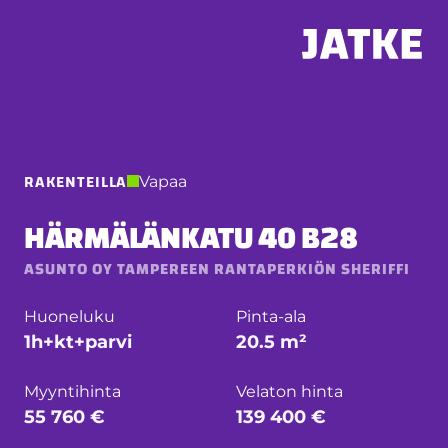
Hyppää
sisältöön
RAKENTEILLA
Vapaa
HÄRMÄLÄNKATU 40 B28
ASUNTO OY TAMPEREEN RANTAPERKIÖN SHERIFFI
Huoneluku
Pinta-ala
1h+kt+parvi
20.5 m²
Myyntihinta
Velaton hinta
55 760 €
139 400 €