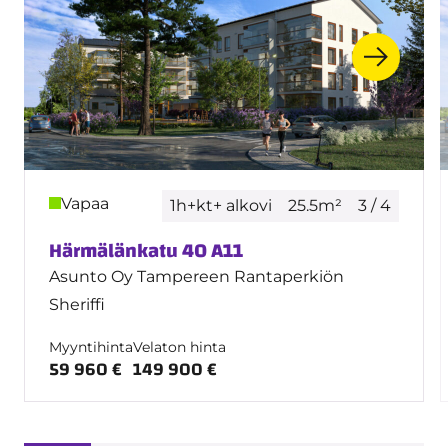
Vapaa
1h+kt+ alkovi
25.5m²
3 / 4
Härmälänkatu 40 A11
Asunto Oy Tampereen Rantaperkiön
Sheriffi
Myyntihinta
Velaton hinta
59 960 €
149 900 €