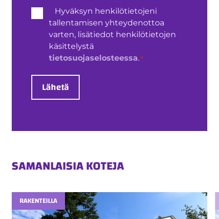
Henkilötietojen
Hyväksyn henkilötietojeni
käsittely
tallentamisen yhteydenottoa
*
varten, lisätiedot henkilötietojen
käsittelystä
*
tietosuojaselosteessa
.
Lähetä
SAMANLAISIA KOTEJA
RAKENTEILLA