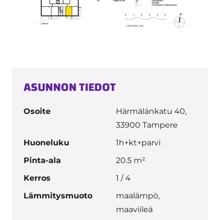
ASUNNON TIEDOT
Osoite
Härmälänkatu 40,
33900 Tampere
Huoneluku
1h+kt+parvi
Pinta-ala
20.5 m²
Kerros
1 / 4
Lämmitysmuoto
maalämpö,
maaviileä