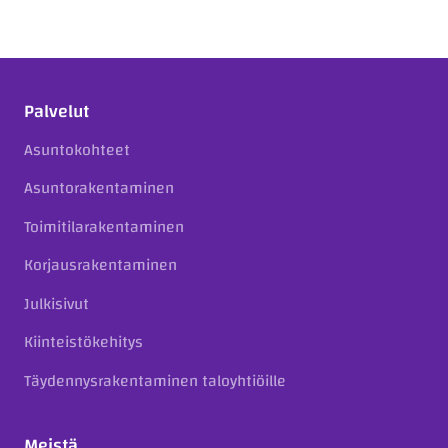
Palvelut
Asuntokohteet
Asuntorakentaminen
Toimitilarakentaminen
Korjausrakentaminen
Julkisivut
Kiinteistökehitys
Täydennysrakentaminen taloyhtiöille
Meistä