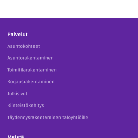
Palvelut
Asuntokohteet
Asuntorakentaminen
Toimitilarakentaminen
Korjausrakentaminen
Julkisivut
Kiinteistökehitys
Täydennysrakentaminen taloyhtiöille
Meistä