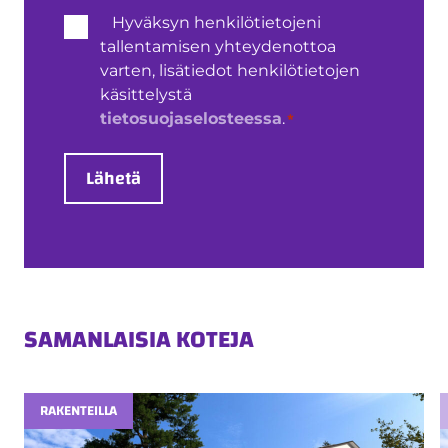
Henkilötietojen
Hyväksyn henkilötietojeni
käsittely
tallentamisen yhteydenottoa
*
varten, lisätiedot henkilötietojen
käsittelystä
*
tietosuojaselosteessa
.
Lähetä
SAMANLAISIA KOTEJA
RAKENTEILLA