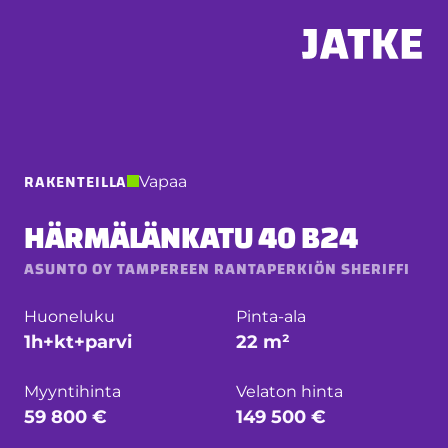
Hyppää
sisältöön
RAKENTEILLA
Vapaa
HÄRMÄLÄNKATU 40 B24
ASUNTO OY TAMPEREEN RANTAPERKIÖN SHERIFFI
Huoneluku
Pinta-ala
1h+kt+parvi
22 m²
Myyntihinta
Velaton hinta
59 800 €
149 500 €