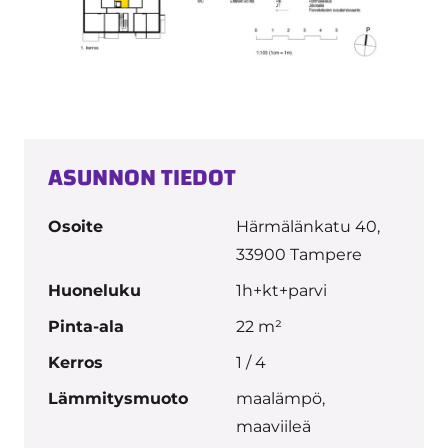
ASUNNON TIEDOT
Osoite
Härmälänkatu 40,
33900 Tampere
Huoneluku
1h+kt+parvi
Pinta-ala
22 m²
Kerros
1 / 4
Lämmitysmuoto
maalämpö,
maaviileä