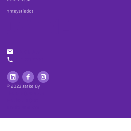
Yhteystiedot
info@jatke.fi
010 773 7000
© 2023 Jatke Oy
Tietosuojaseloste
Eettiset ohjeet
Ilmoituskanava