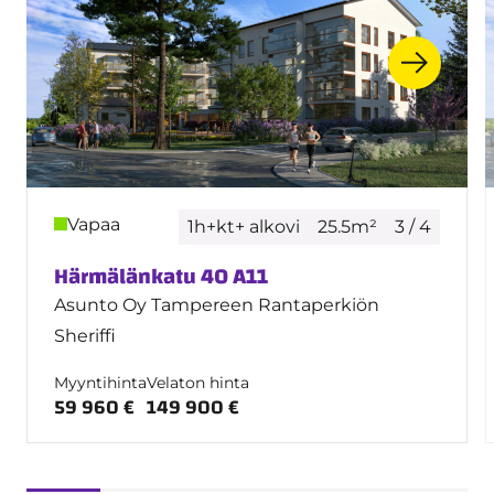
Vapaa
1h+kt+ alkovi
25.5m²
3 / 4
Härmälänkatu 40 A11
Asunto Oy Tampereen Rantaperkiön
Sheriffi
Myyntihinta
Velaton hinta
59 960 €
149 900 €