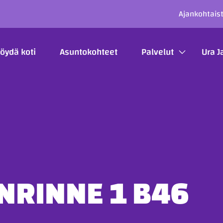
SECO
Ajankohtais
ÄÄVALIKKO
öydä koti
Asuntokohteet
Palvelut
Ura J
NRINNE 1 B46