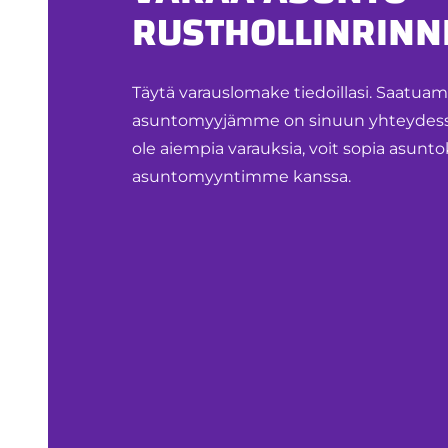
RUSTHOLLINRINNE
Täytä varauslomake tiedoillasi. Saatua
asuntomyyjämme on sinuun yhteydessä.
ole aiempia varauksia, voit sopia asu
asuntomyyntimme kanssa.