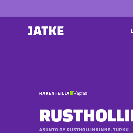
Hyppää
sisältöön
P
L
RAKENTEILLA
Vapaa
RUSTHOLLI
ASUNTO OY RUSTHOLLINRINNE, TURKU