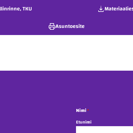
linrinne, TKU
Materiaalie
Asuntoesite
Nimi
*
Etunimi