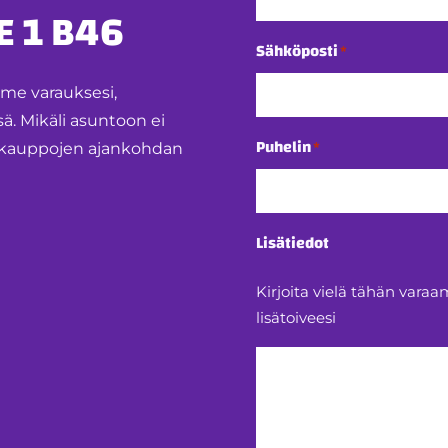
 1 B46
Sähköposti
*
mme varauksesi,
 Mikäli asuntoon ei
Puhelin
*
ntokauppojen ajankohdan
Lisätiedot
Kirjoita vielä tähän var
lisätoiveesi