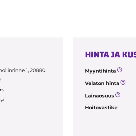
HINTA JA K
ollinrinne 1, 20880
Myyntihinta
u
Velaton hinta
+s
Lainaosuus
m²
Hoitovastike