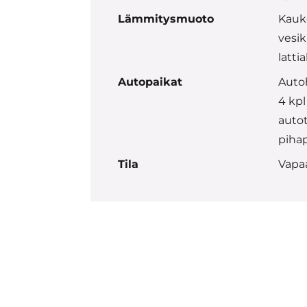
Lämmitysmuoto
Kauk
vesik
latti
Autopaikat
Autoh
4 kpl
autot
piha
Tila
Vapa