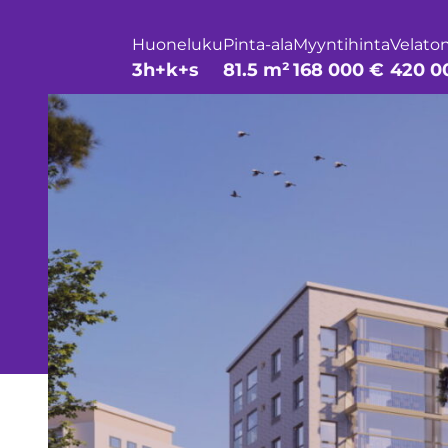
Huoneluku
Pinta-ala
Myyntihinta
Velaton
3h+k+s
81.5 m²
168 000 €
420 0