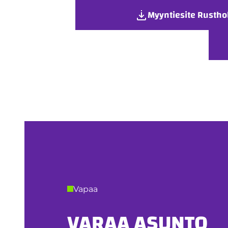
Myyntiesite Rusthol
Vapaa
VARAA ASUNTO