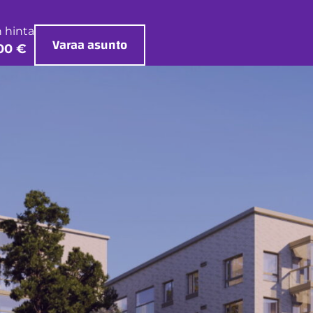
 hinta
Varaa asunto
00 €