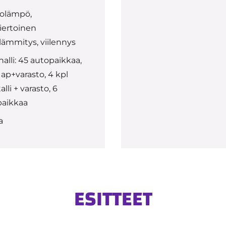
olämpö,
iertoinen
alämmitys, viilennys
alli: 45 autopaikkaa,
 ap+varasto, 4 kpl
alli + varasto, 6
paikkaa
a
ESITTEET