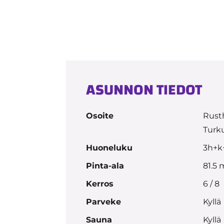
ASUNNON TIEDOT
Osoite
Rusth
Turk
Huoneluku
3h+k
Pinta-ala
81.5 
Kerros
6 / 8
Parveke
Kyllä
Sauna
Kyllä