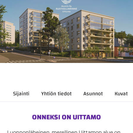
Sijainti
Yhtiön tiedot
Asunnot
Kuvat
ONNEKSI ON UITTAMO
Luonnonläheinen, merellinen Uittamon alue on