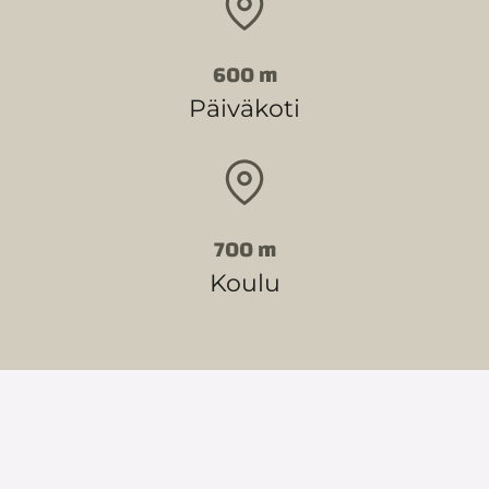
600 m
Päiväkoti
700 m
Koulu