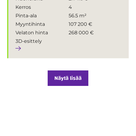
Kerros
4
Pinta-ala
56.5 m²
Myyntihinta
107 200 €
Velaton hinta
268 000 €
3D-esittely
Näytä lisää