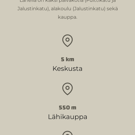
Lähellä on kaksi päiväkotia (Pulttikatu ja
Jalustinkatu), alakoulu (Jalustinkatu) sekä
kauppa.
5 km
Keskusta
550 m
Lähikauppa