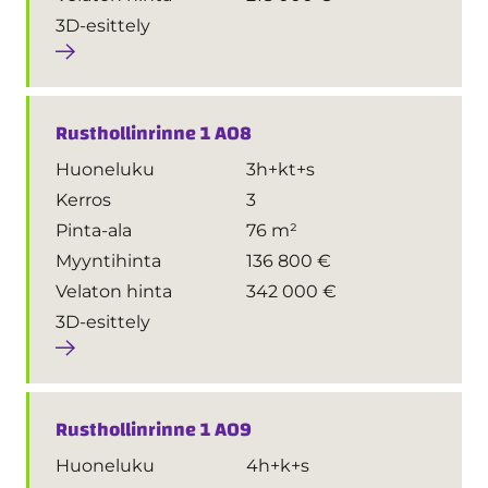
3D-esittely
Rusthollinrinne 1 A08
Huoneluku
3h+kt+s
Kerros
3
Pinta-ala
76 m²
Myyntihinta
136 800 €
Velaton hinta
342 000 €
3D-esittely
Rusthollinrinne 1 A09
Huoneluku
4h+k+s