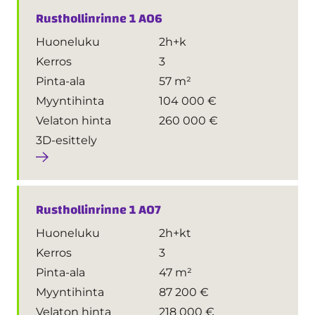
Rusthollinrinne 1 A06
Huoneluku
2h+k
Kerros
3
Pinta-ala
57 m²
Myyntihinta
104 000 €
Velaton hinta
260 000 €
3D-esittely
Rusthollinrinne 1 A07
Huoneluku
2h+kt
Kerros
3
Pinta-ala
47 m²
Myyntihinta
87 200 €
Velaton hinta
218 000 €