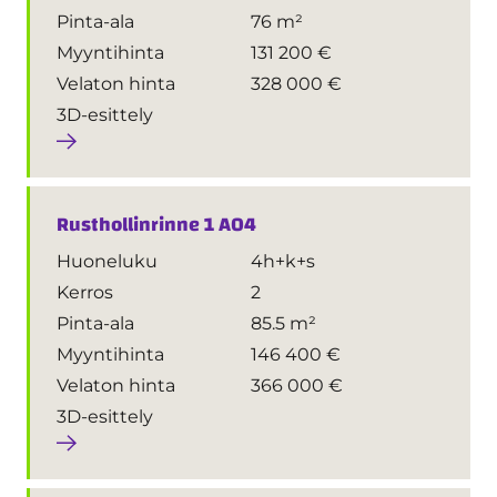
Pinta-ala
76 m²
Myyntihinta
131 200 €
Velaton hinta
328 000 €
3D-esittely
Rusthollinrinne 1 A04
Huoneluku
4h+k+s
Kerros
2
Pinta-ala
85.5 m²
Myyntihinta
146 400 €
Velaton hinta
366 000 €
3D-esittely