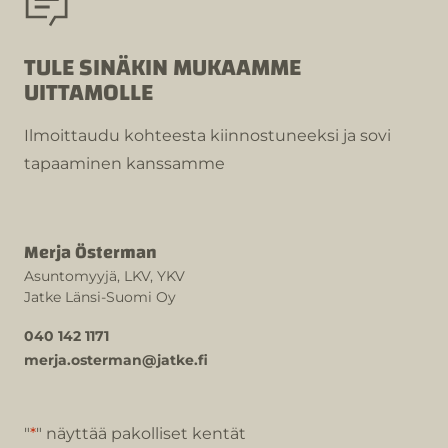
TULE SINÄKIN MUKAAMME
UITTAMOLLE
Ilmoittaudu kohteesta kiinnostuneeksi ja sovi
tapaaminen kanssamme
Merja Österman
Asuntomyyjä, LKV, YKV
Jatke Länsi-Suomi Oy
040 142 1171
merja.osterman@jatke.fi
"
*
" näyttää pakolliset kentät