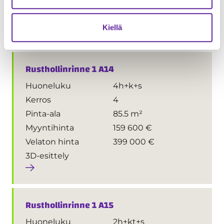
Velaton hinta
228 000 €
3D-esittely
Kiellä
Rusthollinrinne 1 A14
Huoneluku
4h+k+s
Kerros
4
Pinta-ala
85.5 m²
Myyntihinta
159 600 €
Velaton hinta
399 000 €
3D-esittely
Rusthollinrinne 1 A15
Huoneluku
2h+kt+s