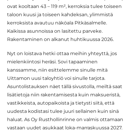
ovat kooltaan 43 – 119 m², kerroksia tulee toiseen
taloon kuusi ja toiseen kahdeksan, ylimmistä
kerroksista avautuu näköala Pitkäsalmelle.
Kaikissa asunnoissa on lasitettu parveke.
Rakentaminen on alkanut huhtikuussa 2026.
Nyt on loistava hetki ottaa meihin yhteyttä, jos
mielenkiintosi heräsi. Sovi tapaaminen
kanssamme, niin esittelemme sinulle mitä
Uittamon uusi taloyhtiö voi sinulle tarjota.
Asuntolistauksen näet tällä sivustolla, meiltä saat
lisätietoja niin rakentamisesta kuin maksueristä,
vastikkeista, autopaikoista ja tietysti siitä, että
uudesta kodistasi tulee juuri sellainen kuin sinä
haluat. As Oy Rusthollinrinne on valmis ottamaan
vastaan uudet asukkaat loka-marraskuussa 2027.