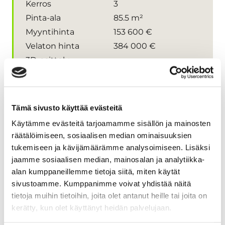
Kerros
3
Pinta-ala
85.5 m²
Myyntihinta
153 600 €
Velaton hinta
384 000 €
3D-esittely
Rusthollinrinne 1 A10
Tämä sivusto käyttää evästeitä
Käytämme evästeitä tarjoamamme sisällön ja mainosten
Huoneluku
2h+kt+s
räätälöimiseen, sosiaalisen median ominaisuuksien
Kerros
3
tukemiseen ja kävijämäärämme analysoimiseen. Lisäksi
Pinta-ala
56.5 m²
jaamme sosiaalisen median, mainosalan ja analytiikka-
Myyntihinta
104 000 €
alan kumppaneillemme tietoja siitä, miten käytät
Velaton hinta
260 000 €
sivustoamme. Kumppanimme voivat yhdistää näitä
tietoja muihin tietoihin, joita olet antanut heille tai joita on
3D-esittely
kerätty, kun olet käyttänyt heidän palvelujaan.