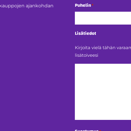
Puhelin
*
ntokauppojen ajankohdan
Lisätiedot
Kirjoita vielä tähän var
lisätoiveesi