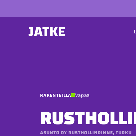
Hyppää
sisältöön
P
L
RAKENTEILLA
Vapaa
RUSTHOLLI
ASUNTO OY RUSTHOLLINRINNE, TURKU