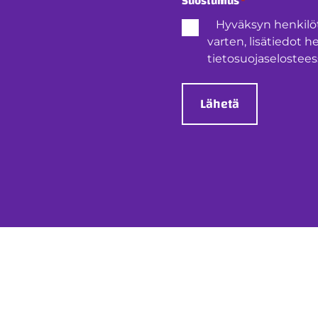
Suostumus
*
Hyväksyn henkilö
varten, lisätiedot h
tietosuojaselostees
Lähetä