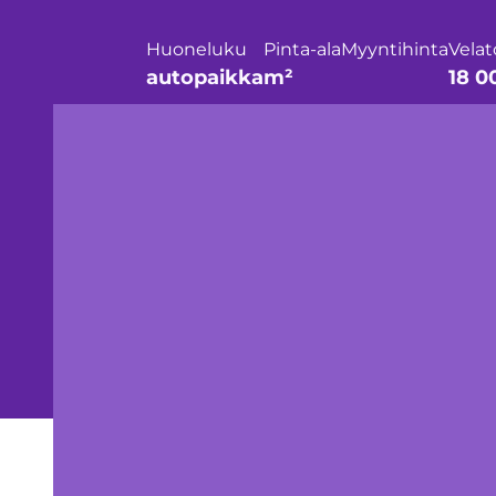
Huoneluku
Pinta-ala
Myyntihinta
Velat
autopaikka
m²
18 0