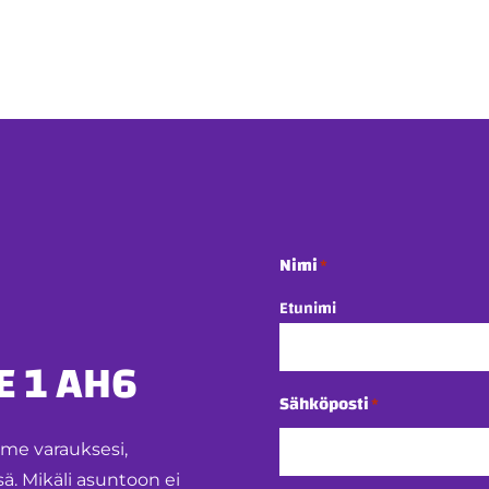
Nimi
*
Etunimi
 1 AH6
Sähköposti
*
mme varauksesi,
 Mikäli asuntoon ei