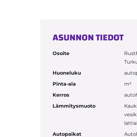
ASUNNON TIEDOT
Osoite
Rusth
Turk
Huoneluku
auto
Pinta-ala
m²
Kerros
autoh
Lämmitysmuoto
Kauk
vesik
latti
Autopaikat
Autoh