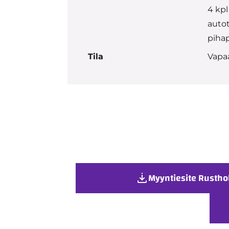
4 kpl
autot
piha
Tila
Vapa
Myyntiesite Rusthol