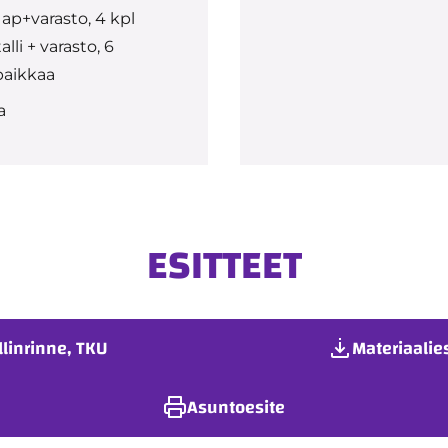
 ap+varasto, 4 kpl
alli + varasto, 6
paikkaa
a
ESITTEET
linrinne, TKU
Materiaalie
Asuntoesite