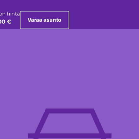
on hinta
Varaa asunto
00 €