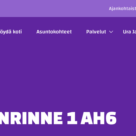
SECO
Ajankohtais
ÄÄVALIKKO
öydä koti
Asuntokohteet
Palvelut
Ura J
NRINNE 1 AH6