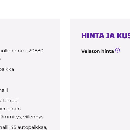
HINTA JA K
ollinrinne 1, 20880
Velaton hinta
u
paikka
alli
olämpö,
iertoinen
alämmitys, viilennys
alli: 45 autopaikkaa,