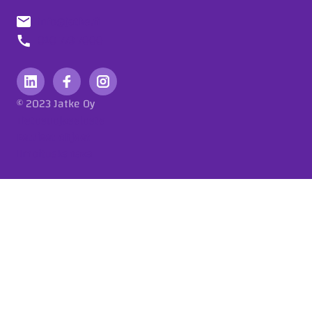
info@jatke.fi
010 773 7000
© 2023 Jatke Oy
Tietosuojaseloste
Eettiset ohjeet
Ilmoituskanava