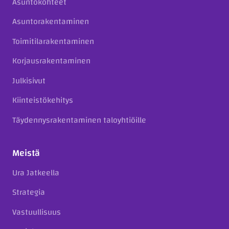
Asuntokohteet
Asuntorakentaminen
Toimitilarakentaminen
Korjausrakentaminen
Julkisivut
Kiinteistökehitys
Täydennysrakentaminen taloyhtiöille
Meistä
Ura Jatkeella
Strategia
Vastuullisuus