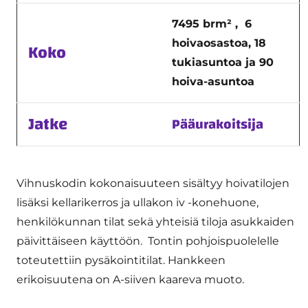
7495 brm² , 6
hoivaosastoa, 18
Koko
tukiasuntoa ja 90
hoiva-asuntoa
Jatke
Pääurakoitsija
Vihnuskodin kokonaisuuteen sisältyy hoivatilojen
lisäksi kellarikerros ja ullakon iv -konehuone,
henkilökunnan tilat sekä yhteisiä tiloja asukkaiden
päivittäiseen käyttöön. Tontin pohjoispuolelelle
toteutettiin pysäkointitilat. Hankkeen
erikoisuutena on A-siiven kaareva muoto.