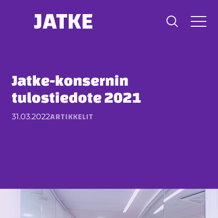
Hyppää
sisältöön
Jatke-konsernin
tulostiedote 2021
ARTIKKELIT
31.03.2022