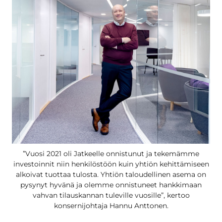
”Vuosi 2021 oli Jatkeelle onnistunut ja tekemämme
investoinnit niin henkilöstöön kuin yhtiön kehittämiseen
alkoivat tuottaa tulosta. Yhtiön taloudellinen asema on
pysynyt hyvänä ja olemme onnistuneet hankkimaan
vahvan tilauskannan tuleville vuosille”, kertoo
konsernijohtaja Hannu Anttonen.