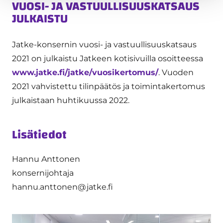
VUOSI- JA VASTUULLISUUSKATSAUS
JULKAISTU
Jatke-konsernin vuosi- ja vastuullisuuskatsaus
2021 on julkaistu Jatkeen kotisivuilla osoitteessa
www.jatke.fi/jatke/vuosikertomus/
. Vuoden
2021 vahvistettu tilinpäätös ja toimintakertomus
julkaistaan huhtikuussa 2022.
Lisätiedot
Hannu Anttonen
konsernijohtaja
hannu.anttonen@jatke.fi