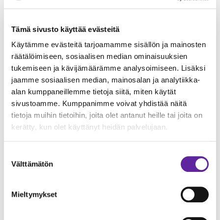
kymmeniä uusia ammattilaisia. Vuoden 2021
lopussa jatkelaisia oli 345, joista 291 oli miehiä ja 54
Tämä sivusto käyttää evästeitä
naisia. Toimihenkilöitä oli koko konsernissa 290 ja
Käytämme evästeitä tarjoamamme sisällön ja mainosten
työntekijöitä 55. Syksyllä 2021 tehdyssä
räätälöimiseen, sosiaalisen median ominaisuuksien
henkilöstötutkimuksessa kokonaisarvosana
tukemiseen ja kävijämäärämme analysoimiseen. Lisäksi
työnantajalle oli edellisvuoden tapaan hieno 4,2.
jaamme sosiaalisen median, mainosalan ja analytiikka-
Onnistumisestamme kertoo myös se, että 97
alan kumppaneillemme tietoja siitä, miten käytät
prosenttia henkilöstöstämme oli Jatkeeseen
sivustoamme. Kumppanimme voivat yhdistää näitä
työnantajana erittäin tai melko tyytyväisiä.
tietoja muihin tietoihin, joita olet antanut heille tai joita on
kerätty, kun olet käyttänyt heidän palvelujaan.
Nettosuositteluindeksi oli 50 (asteikolla -100–100).
Henkilöstömme on tehnyt työmailla erinomaista
Suostumuksen
työtä, jonka ansiosta saavutimme tavoitteemme
Välttämätön
valinta
myös työturvallisuuden osalta. Myös oma
kehitystyömme työturvallisuuden raportoinnissa,
Mieltymykset
ennakoinnissa ja läpinäkyvyyden lisäämisessä on
tuottanut tulosta. Tapaturmataajuus