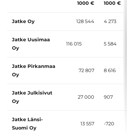
1000 €
1000 €
Jatke Oy
128 544
4 273
Jatke Uusimaa
116 015
5 584
Oy
Jatke Pirkanmaa
72 807
8 616
Oy
Jatke Julkisivut
27 000
907
Oy
Jatke Länsi-
13 557
-720
Suomi Oy