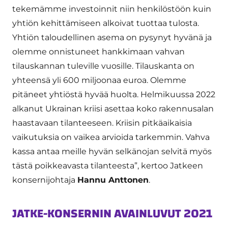
tekemämme investoinnit niin henkilöstöön kuin
yhtiön kehittämiseen alkoivat tuottaa tulosta.
Yhtiön taloudellinen asema on pysynyt hyvänä ja
olemme onnistuneet hankkimaan vahvan
tilauskannan tuleville vuosille. Tilauskanta on
yhteensä yli 600 miljoonaa euroa. Olemme
pitäneet yhtiöstä hyvää huolta. Helmikuussa 2022
alkanut Ukrainan kriisi asettaa koko rakennusalan
haastavaan tilanteeseen. Kriisin pitkäaikaisia
vaikutuksia on vaikea arvioida tarkemmin. Vahva
kassa antaa meille hyvän selkänojan selvitä myös
tästä poikkeavasta tilanteesta”, kertoo Jatkeen
konsernijohtaja
Hannu Anttonen
.
JATKE-KONSERNIN AVAINLUVUT 2021