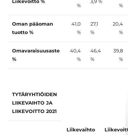
Liikevoitto %
3,9 %
%
%
Oman pääoman
41,0
27,1
20,4
tuotto %
%
%
%
Omavaraisuusaste
40,4
46,4
39,8
%
%
%
%
TYTÄRYHTIÖIDEN
LIIKEVAIHTO JA
LIIKEVOITTO 2021
Liikevaihto
Liikevoitto