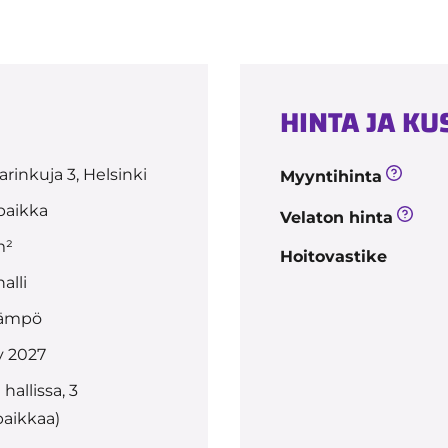
HINTA JA K
rinkuja 3, Helsinki
Myyntihinta
paikka
Velaton hinta
m²
Hoitovastike
alli
ämpö
y 2027
 hallissa, 3
paikkaa)