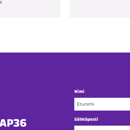
a
Nimi
*
Etunimi
 AP36
Sähköposti
*