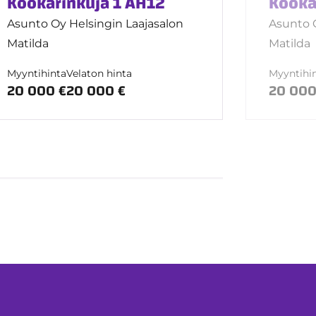
Köökarinkuja 1 AH12
Kööka
Asunto Oy Helsingin Laajasalon
Asunto O
Matilda
Matilda
Myyntihinta
Velaton hinta
Myyntihi
20 000 €
20 000 €
20 000