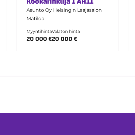
Köökarinkuja 1 AH11
Asunto Oy Helsingin Laajasalon
Matilda
Myyntihinta
Velaton hinta
20 000 €
20 000 €