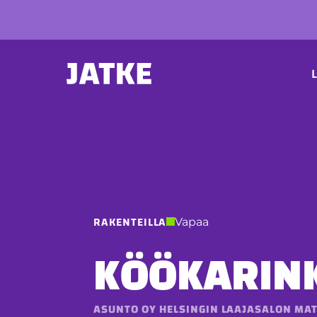
Hyppää
sisältöön
P
L
RAKENTEILLA
Vapaa
KÖÖKARINK
ASUNTO OY HELSINGIN LAAJASALON MAT