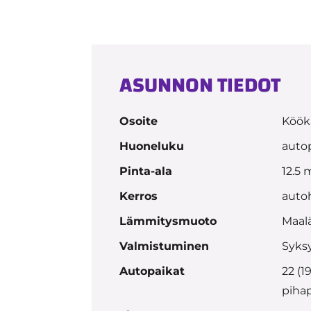
ASUNNON TIEDOT
Osoite
Kööka
Huoneluku
auto
Pinta-ala
12.5 
Kerros
autoh
Lämmitysmuoto
Maal
Valmistuminen
Syks
Autopaikat
22 (19
piha