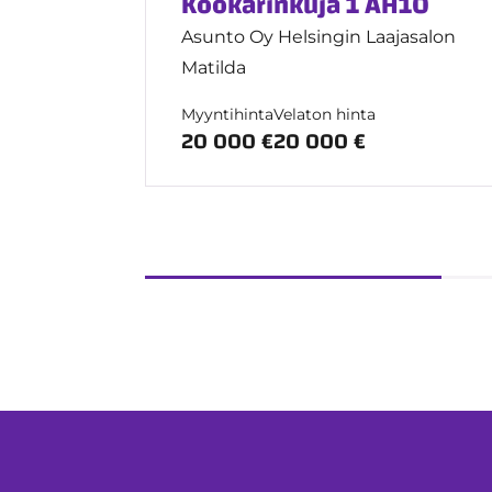
Köökarinkuja 1 AH10
Asunto Oy Helsingin Laajasalon
Matilda
Myyntihinta
Velaton hinta
20 000 €
20 000 €