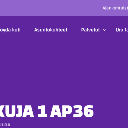
SECO
Ajankohtais
ÄÄVALIKKO
öydä koti
Asuntokohteet
Palvelut
Ura J
UJA 1 AP36
ILDA