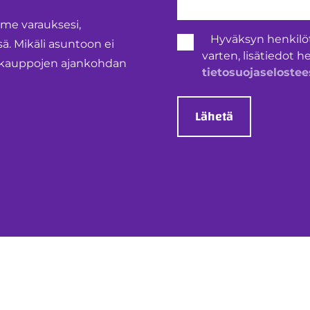
mme varauksesi,
Henkilötietojen
Hyväksyn henkilö
 Mikäli asuntoon ei
käsittely
varten, lisätiedot h
*
ntokauppojen ajankohdan
tietosuojaselostee
Lähetä