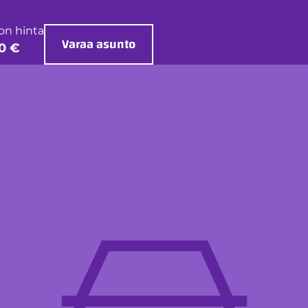
on hinta
Varaa asunto
0 €