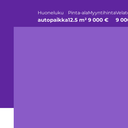
Huoneluku
Pinta-ala
Myyntihinta
Velat
autopaikka
12.5 m²
9 000 €
9 00