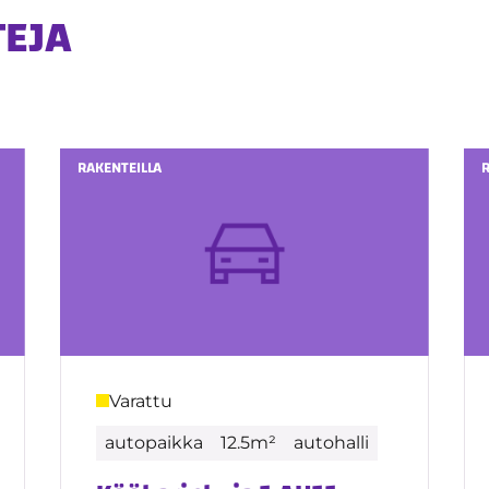
TEJA
RAKENTEILLA
Varattu
autopaikka
12.5m²
autohalli