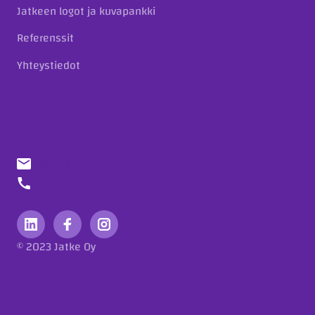
Jatkeen logot ja kuvapankki
Referenssit
Yhteystiedot
info@jatke.fi
010 773 7000
© 2023 Jatke Oy
Tietosuojaseloste
Eettiset ohjeet
Ilmoituskanava