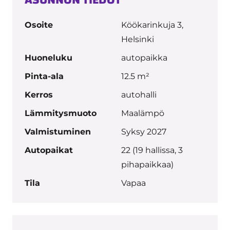
ASUNNON TIEDOT
Osoite
Köökarinkuja 3,
Helsinki
Huoneluku
autopaikka
Pinta-ala
12.5 m²
Kerros
autohalli
Lämmitysmuoto
Maalämpö
Valmistuminen
Syksy 2027
Autopaikat
22 (19 hallissa, 3
pihapaikkaa)
Tila
Vapaa