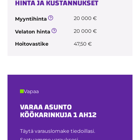
HINTA JA KUSTANNUKSET
20 000 €
Myyntihinta
20 000 €
Velaton hinta
Hoitovastike
47,50 €
Vapaa
VARAA ASUNTO
KÖÖKARINKUJA 1 AH12
Täytä varauslomake tiedoillasi.
Saatuamme varauksesi,