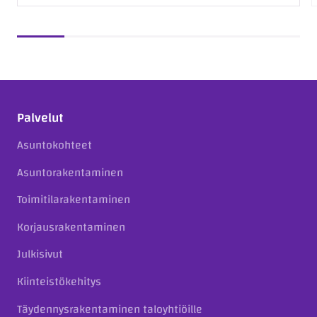
Palvelut
Asuntokohteet
Asuntorakentaminen
Toimitilarakentaminen
Korjausrakentaminen
Julkisivut
Kiinteistökehitys
Täydennysrakentaminen taloyhtiöille