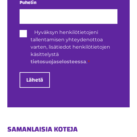
Puhelin
Henkilötietojen
Hyväksyn henkilötietojeni
käsittely
tallentamisen yhteydenottoa
*
varten, lisätiedot henkilötietojen
käsittelystä
*
tietosuojaselosteessa
.
Lähetä
SAMANLAISIA KOTEJA