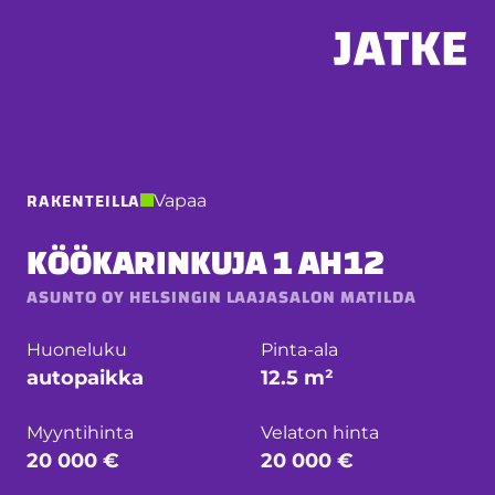
Hyppää
sisältöön
RAKENTEILLA
Vapaa
KÖÖKARINKUJA 1 AH12
ASUNTO OY HELSINGIN LAAJASALON MATILDA
Huoneluku
Pinta-ala
autopaikka
12.5 m²
Myyntihinta
Velaton hinta
20 000 €
20 000 €