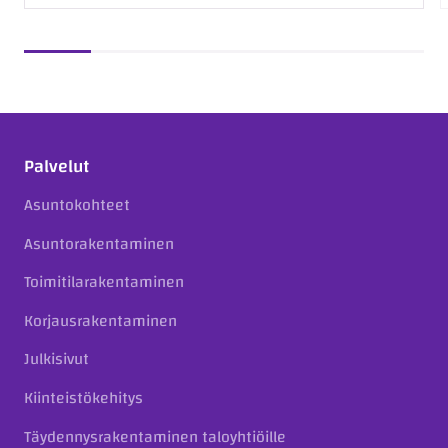
Palvelut
Asuntokohteet
Asuntorakentaminen
Toimitilarakentaminen
Korjausrakentaminen
Julkisivut
Kiinteistökehitys
Täydennysrakentaminen taloyhtiöille