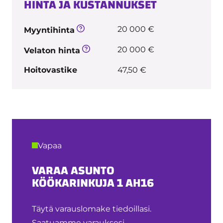
HINTA JA KUSTANNUKSET
20 000 €
Myyntihinta
20 000 €
Velaton hinta
Hoitovastike
47,50 €
Vapaa
VARAA ASUNTO
KÖÖKARINKUJA 1 AH16
Täytä varauslomake tiedoillasi.
Saatuamme varauksesi,