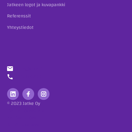
Jatkeen logot ja kuvapankki
Referenssit
Yhteystiedot
info@jatke.fi
010 773 7000
© 2023 Jatke Oy
Tietosuojaseloste
Eettiset ohjeet
Ilmoituskanava