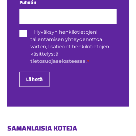
Puhelin
Henkilötietojen
Hyväksyn henkilötietojeni
käsittely
tallentamisen yhteydenottoa
*
varten, lisätiedot henkilötietojen
käsittelystä
*
tietosuojaselosteessa
.
Lähetä
SAMANLAISIA KOTEJA