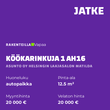
Hyppää
sisältöön
RAKENTEILLA
Vapaa
KÖÖKARINKUJA 1 AH16
ASUNTO OY HELSINGIN LAAJASALON MATILDA
Huoneluku
Pinta-ala
autopaikka
12.5 m²
Myyntihinta
Velaton hinta
20 000 €
20 000 €