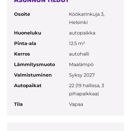
ASUNNON TIEDOT
Osoite
Köökarinkuja 3,
Helsinki
Huoneluku
autopaikka
Pinta-ala
12.5 m²
Kerros
autohalli
Lämmitysmuoto
Maalämpö
Valmistuminen
Syksy 2027
Autopaikat
22 (19 hallissa, 3
pihapaikkaa)
Tila
Vapaa