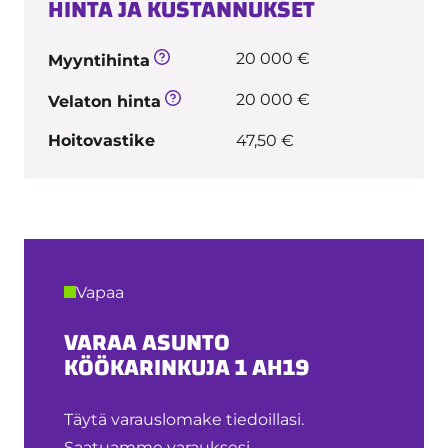
HINTA JA KUSTANNUKSET
20 000 €
Myyntihinta
20 000 €
Velaton hinta
Hoitovastike
47,50 €
Vapaa
VARAA ASUNTO
KÖÖKARINKUJA 1 AH19
Täytä varauslomake tiedoillasi.
Saatuamme varauksesi,