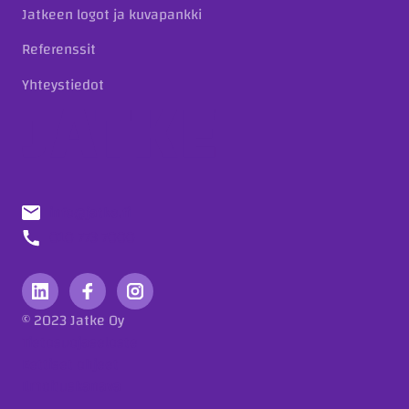
Jatkeen logot ja kuvapankki
Referenssit
Yhteystiedot
info@jatke.fi
010 773 7000
© 2023 Jatke Oy
Tietosuojaseloste
Eettiset ohjeet
Ilmoituskanava