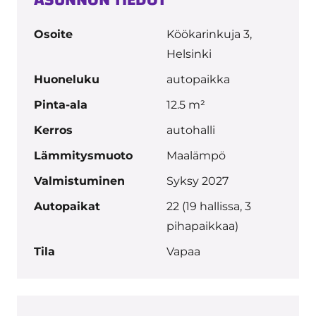
ASUNNON TIEDOT
Osoite
Köökarinkuja 3,
Helsinki
Huoneluku
autopaikka
Pinta-ala
12.5 m²
Kerros
autohalli
Lämmitysmuoto
Maalämpö
Valmistuminen
Syksy 2027
Autopaikat
22 (19 hallissa, 3
pihapaikkaa)
Tila
Vapaa