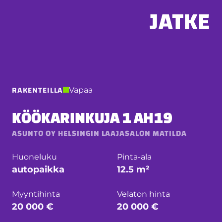
Hyppää
sisältöön
RAKENTEILLA
Vapaa
KÖÖKARINKUJA 1 AH19
ASUNTO OY HELSINGIN LAAJASALON MATILDA
Huoneluku
Pinta-ala
autopaikka
12.5 m²
Myyntihinta
Velaton hinta
20 000 €
20 000 €