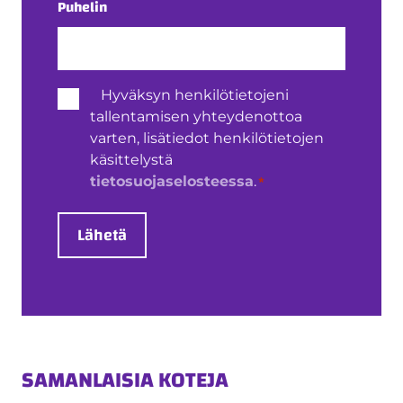
Puhelin
Henkilötietojen
Hyväksyn henkilötietojeni
käsittely
tallentamisen yhteydenottoa
*
varten, lisätiedot henkilötietojen
käsittelystä
*
tietosuojaselosteessa
.
Lähetä
SAMANLAISIA KOTEJA