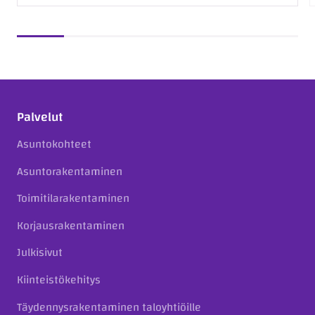
Palvelut
Asuntokohteet
Asuntorakentaminen
Toimitilarakentaminen
Korjausrakentaminen
Julkisivut
Kiinteistökehitys
Täydennysrakentaminen taloyhtiöille