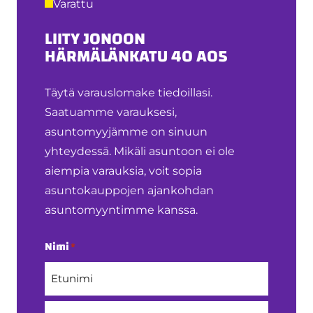
Varattu
LIITY JONOON
HÄRMÄLÄNKATU 40 A05
Täytä varauslomake tiedoillasi.
Saatuamme varauksesi,
asuntomyyjämme on sinuun
yhteydessä. Mikäli asuntoon ei ole
aiempia varauksia, voit sopia
asuntokauppojen ajankohdan
asuntomyyntimme kanssa.
Nimi
*
Etunimi