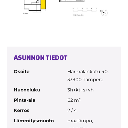
ASUNNON TIEDOT
Osoite
Härmälänkatu 40,
33900 Tampere
Huoneluku
3h+kt+s+vh
Pinta-ala
62 m²
Kerros
2 / 4
Lämmitysmuoto
maalämpö,