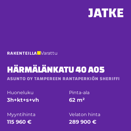
Hyppää
sisältöön
RAKENTEILLA
Varattu
HÄRMÄLÄNKATU 40 A05
ASUNTO OY TAMPEREEN RANTAPERKIÖN SHERIFFI
Huoneluku
Pinta-ala
3h+kt+s+vh
62 m²
Myyntihinta
Velaton hinta
115 960 €
289 900 €