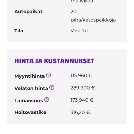
maaviileä
Autopaikat
20,
piha/katospaikkoja
Tila
Varattu
HINTA JA KUSTANNUKSET
115 960 €
Myyntihinta
289 900 €
Velaton hinta
173 940 €
Lainaosuus
Hoitovastike
316,20 €