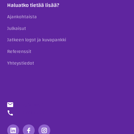
Haluatko tietää lisää?
Ajankohtaista
Julkaisut
Jatkeen logot ja kuvapankki
Referenssit
Yhteystiedot
info@jatke.fi
010 773 7000