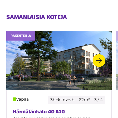
SAMANLAISIA KOTEJA
RAKENTEILLA
Vapaa
3h+kt+s+vh
62m²
3 / 4
Härmälänkatu 40 A10