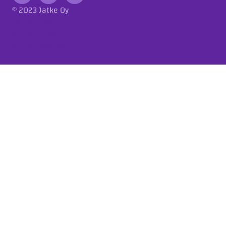
© 2023 Jatke Oy
Tietosuojaseloste
Eettiset ohjeet
Ilmoituskanava