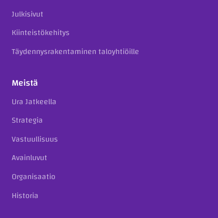
Julkisivut
Kiinteistökehitys
Täydennysrakentaminen taloyhtiöille
Meistä
Ura Jatkeella
Strategia
Vastuullisuus
Avainluvut
Organisaatio
Historia