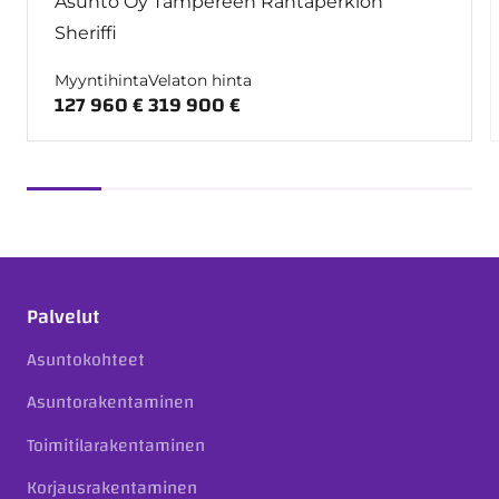
Asunto Oy Tampereen Rantaperkiön
Sheriffi
Myyntihinta
Velaton hinta
127 960 €
319 900 €
Palvelut
Asuntokohteet
Asuntorakentaminen
Toimitilarakentaminen
Korjausrakentaminen