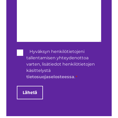
Henkilötietojen
Hyväksyn henkilötietojeni
käsittely
tallentamisen yhteydenottoa
*
varten, lisätiedot henkilötietojen
käsittelystä
*
tietosuojaselosteessa
.
Lähetä