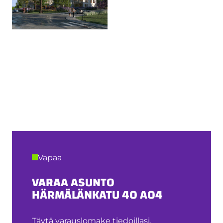
Vapaa
VARAA ASUNTO
HÄRMÄLÄNKATU 40 A04
Täytä varauslomake tiedoillasi.