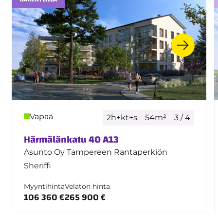
Vapaa
2h+kt+s
54m²
3 / 4
Härmälänkatu 40 A13
Asunto Oy Tampereen Rantaperkiön
Sheriffi
Myyntihinta
Velaton hinta
106 360 €
265 900 €