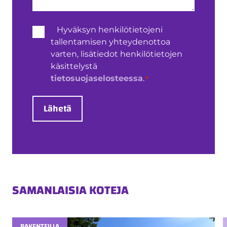
Henkilötietojen
Hyväksyn henkilötietojeni
käsittely
tallentamisen yhteydenottoa
*
varten, lisätiedot henkilötietojen
käsittelystä
*
tietosuojaselosteessa
.
Lähetä
SAMANLAISIA KOTEJA
RAKENTEILLA