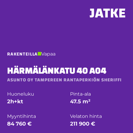
Hyppää
sisältöön
RAKENTEILLA
Vapaa
HÄRMÄLÄNKATU 40 A04
ASUNTO OY TAMPEREEN RANTAPERKIÖN SHERIFFI
Huoneluku
Pinta-ala
2h+kt
47.5 m²
Myyntihinta
Velaton hinta
84 760 €
211 900 €