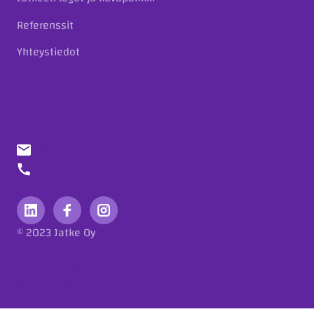
Referenssit
Yhteystiedot
info@jatke.fi
010 773 7000
© 2023 Jatke Oy
Tietosuojaseloste
Eettiset ohjeet
Ilmoituskanava