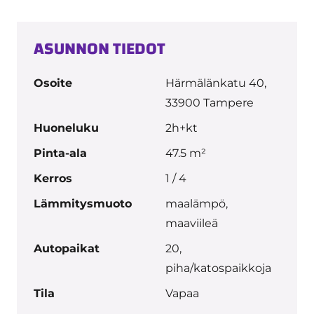
ASUNNON TIEDOT
Osoite
Härmälänkatu 40,
33900 Tampere
Huoneluku
2h+kt
Pinta-ala
47.5 m²
Kerros
1 / 4
Lämmitysmuoto
maalämpö,
maaviileä
Autopaikat
20,
piha/katospaikkoja
Tila
Vapaa