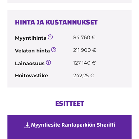
HINTA JA KUSTANNUKSET
84 760 €
Myyntihinta
211 900 €
Velaton hinta
127 140 €
Lainaosuus
Hoitovastike
242,25 €
ESITTEET
Myyntiesite Rantaperkiön Sheriffi