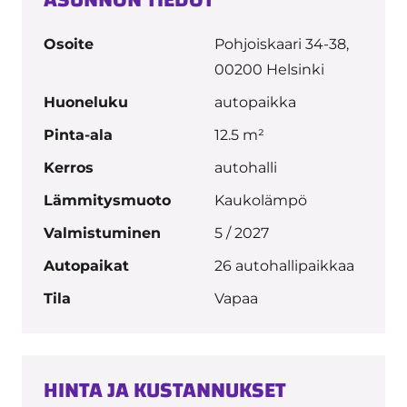
ASUNNON TIEDOT
Osoite
Pohjoiskaari 34-38,
00200 Helsinki
Huoneluku
autopaikka
Pinta-ala
12.5 m²
Kerros
autohalli
Lämmitysmuoto
Kaukolämpö
Valmistuminen
5 / 2027
Autopaikat
26 autohallipaikkaa
Tila
Vapaa
HINTA JA KUSTANNUKSET