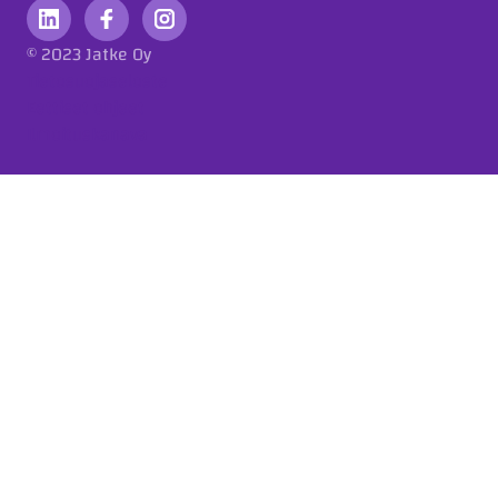
© 2023 Jatke Oy
Tietosuojaseloste
Eettiset ohjeet
Ilmoituskanava