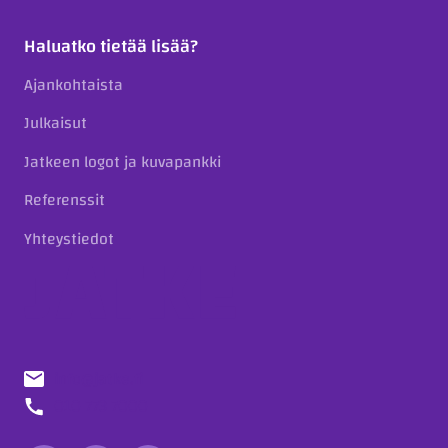
Haluatko tietää lisää?
Ajankohtaista
Julkaisut
Jatkeen logot ja kuvapankki
Referenssit
Yhteystiedot
info@jatke.fi
010 773 7000