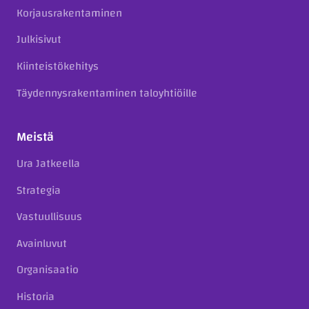
Korjausrakentaminen
Julkisivut
Kiinteistökehitys
Täydennysrakentaminen taloyhtiöille
Meistä
Ura Jatkeella
Strategia
Vastuullisuus
Avainluvut
Organisaatio
Historia