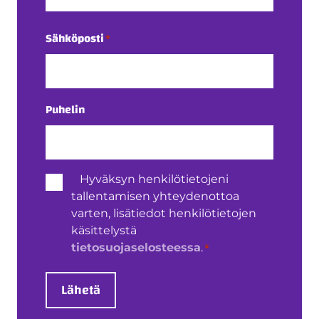
Sukunimi
Sähköposti
*
Puhelin
Henkilötietojen
Hyväksyn henkilötietojeni
käsittely
tallentamisen yhteydenottoa
*
varten, lisätiedot henkilötietojen
käsittelystä
*
tietosuojaselosteessa
.
Lähetä