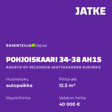
Hyppää
sisältöön
RAKENTEILLA
Vapaa
POHJOISKAARI 34-38 AH15
ASUNTO OY HELSINGIN LAUTTASAAREN AURINKO
Huoneluku
Pinta-ala
autopaikka
12.5 m²
Myyntihinta
Velaton hinta
40 000 €