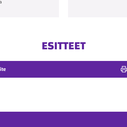
a
ESITTEET
ite