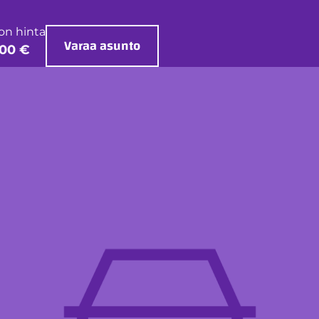
on hinta
Varaa asunto
00 €