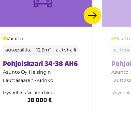
Varattu
Varatt
autopaikka
12.5m²
autohalli
autopa
Pohjoiskaari 34-38 AH6
Pohjo
Asunto Oy Helsingin
Asunto 
Lauttasaaren Aurinko
Lauttas
Myyntihinta
Velaton hinta
Myyntihi
38 000 €