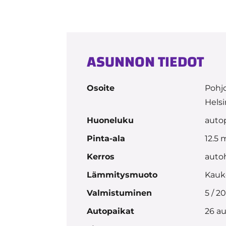
ASUNNON TIEDOT
Osoite
Pohjo
Helsi
Huoneluku
auto
Pinta-ala
12.5 
Kerros
autoh
Lämmitysmuoto
Kauk
Valmistuminen
5 / 2
Autopaikat
26 au