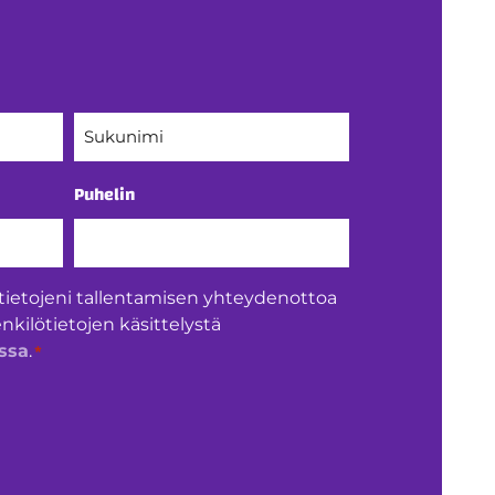
Sukunimi
Puhelin
tietojeni tallentamisen yhteydenottoa
enkilötietojen käsittelystä
*
ssa
.