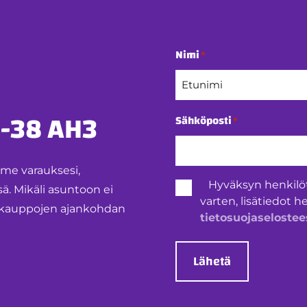
Nimi
*
Etunimi
-38 AH3
Sähköposti
*
mme varauksesi,
Henkilötietojen
Hyväksyn henkilö
 Mikäli asuntoon ei
käsittely
varten, lisätiedot h
*
ntokauppojen ajankohdan
tietosuojaselostee
Lähetä