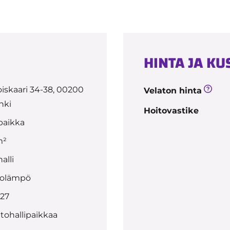
HINTA JA K
iskaari 34-38, 00200
Velaton hinta
nki
Hoitovastike
paikka
m²
alli
olämpö
027
tohallipaikkaa