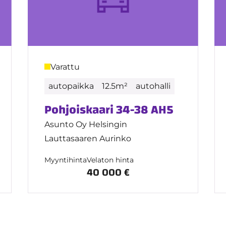
Varattu
autopaikka
12.5m²
autohalli
Pohjoiskaari 34-38 AH5
Asunto Oy Helsingin
Lauttasaaren Aurinko
Myyntihinta
Velaton hinta
40 000 €