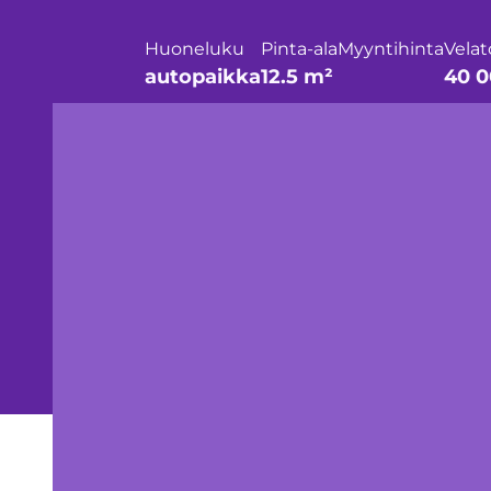
Huoneluku
Pinta-ala
Myyntihinta
Velat
autopaikka
12.5 m²
40 0