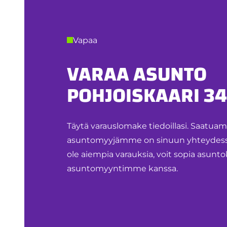
Vapaa
VARAA ASUNTO
POHJOISKAARI 34
Täytä varauslomake tiedoillasi. Saatua
asuntomyyjämme on sinuun yhteydessä.
ole aiempia varauksia, voit sopia asu
asuntomyyntimme kanssa.