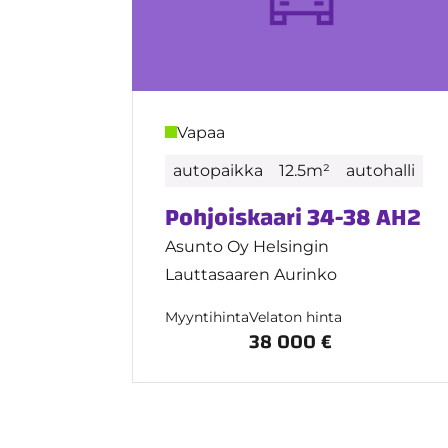
Vapaa
autopaikka
12.5m²
autohalli
Pohjoiskaari 34-38 AH2
Asunto Oy Helsingin
Lauttasaaren Aurinko
Myyntihinta
Velaton hinta
38 000 €