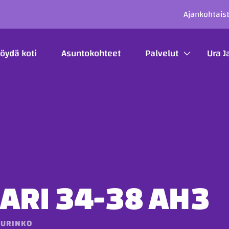
SECO
Ajankohtais
ÄÄVALIKKO
öydä koti
Asuntokohteet
Palvelut
Ura J
ARI 34-38 AH3
AURINKO