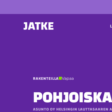
Hyppää
sisältöön
P
L
RAKENTEILLA
Vapaa
POHJOISKA
ASUNTO OY HELSINGIN LAUTTASAAREN 