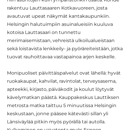
rakentuu Lauttasaaren Kotkavuoreen, josta
avautuvat upeat näkymät kantakaupunkiin.
Helsingin halutuimpiin asuinalueisiin kuuluva
kotoisa Lauttasaari on tunnettu
merimaisemistaan, vehreistä ulkoilualueistaan
sekä loistavista lenkkeily- ja pyöräreiteistään, jotka
tuovat rauhoittavaa vastapainoa arjen keskelle.
Monipuoliset päivittäispalvelut ovat lähellä: hyvät
ruokakaupat, kahvilat, ravintolat, terveysasema,
apteekki, kirjasto, päiväkodit ja koulut löytyvät
kävelymatkan päästä. Kauppakeskus Lauttiksen
metrosta matka taittuu 5 minuutissa Helsingin
keskustaan, jonne pääsee kätevästi sillan yli
Länsiväylää pitkin myös pyörällä tai autolla.
Kulkeminen on vaivatonta myös Espoon