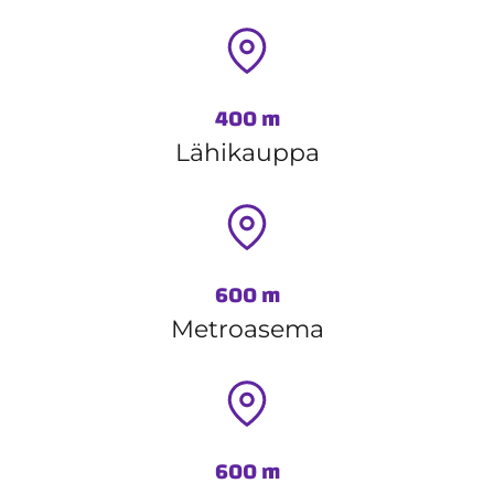
400 m
Lähikauppa
600 m
Metroasema
600 m