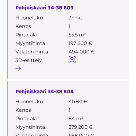
Pohjoiskaari 34-38 B03
Huoneluku
3h+kt
Kerros
1
Pinta-ala
55.5 m²
Myyntihinta
197 600 €
Velaton hinta
494 000 €
3D-esittely
Pohjoiskaari 34-38 B04
Huoneluku
4h+kt+s
Kerros
1
Pinta-ala
84 m²
Myyntihinta
279 200 €
Velaton hinta
698 000 €