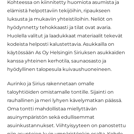
Kohteessa on kiinnitetty huomiota asumista ja
elämistä helpottaviin tekijöihin, ripaukseen
luksusta ja mukaviin yhteistiloihin. Neliöt on
hyödynnetty tehokkaasti ja tilat ovat avaria.
Huolella valitut ja laadukkaat materiaalit tekevät
kodeista helposti kalustettavia. Asukkailla on
käytössään As Oy Helsingin Siriuksen asukkaiden
kanssa yhteinen kerhotila, saunaosasto ja
hyödyllinen talopesula kuivaushuoneineen.
Aurinko ja Sirius rakennetaan omalle
taloyhtiöiden omistamalle tontille. Sijainti on
rauhallinen ja meri lyhyen kävelymatkan päässä.
Oma tontti mahdollistaa miellyttävän
asuinympäristön sekä edullisemmat
asuinkustannukset. Viihtyisyyteen on panostettu
niin asuntojen kuin ympäristönkin osalta. Kohde