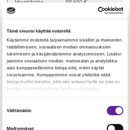
Myyntihinta
191 600 €
Velaton hinta
479 000 €
3D-esittely
Tämä sivusto käyttää evästeitä
Käytämme evästeitä tarjoamamme sisällön ja mainosten
Pohjoiskaari 34-38 B10
räätälöimiseen, sosiaalisen median ominaisuuksien
tukemiseen ja kävijämäärämme analysoimiseen. Lisäksi
Huoneluku
1h+kt
jaamme sosiaalisen median, mainosalan ja analytiikka-
Kerros
2
alan kumppaneillemme tietoja siitä, miten käytät
Pinta-ala
33 m²
sivustoamme. Kumppanimme voivat yhdistää näitä
Myyntihinta
122 800 €
tietoja muihin tietoihin, joita olet antanut heille tai joita on
kerätty, kun olet käyttänyt heidän palvelujaan.
Velaton hinta
307 000 €
3D-esittely
Suostumuksen
Välttämätön
valinta
Pohjoiskaari 34-38 B11
Mieltymykset