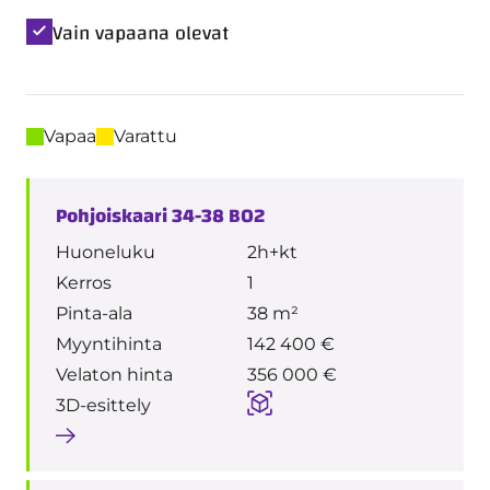
Vain vapaana olevat
Vapaa
Varattu
Pohjoiskaari 34-38 B02
Huoneluku
2h+kt
Kerros
1
Pinta-ala
38 m²
Myyntihinta
142 400 €
Velaton hinta
356 000 €
3D-esittely