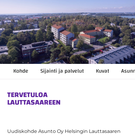
Kohde
Sijainti ja palvelut
Kuvat
Asun
TERVETULOA
LAUTTASAAREEN
Uudiskohde Asunto Oy Helsingin Lauttasaaren