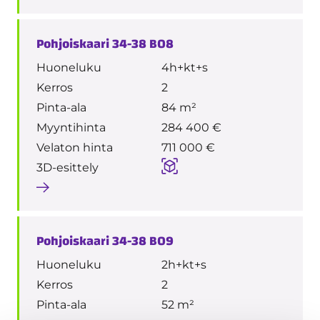
Pohjoiskaari 34-38 B08
Huoneluku
4h+kt+s
Kerros
2
Pinta-ala
84 m²
Myyntihinta
284 400 €
Velaton hinta
711 000 €
3D-esittely
Pohjoiskaari 34-38 B09
Huoneluku
2h+kt+s
Kerros
2
Pinta-ala
52 m²