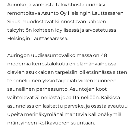
Aurinko ja vanhasta taloyhtiöstä uudeksi
remontoitava Asunto Oy Helsingin Lauttasaaren
Sirius muodostavat kiinnostavan kahden
taloyhtiön kohteen idyllisessä ja arvostetussa
Helsingin Lauttasaaressa.
Auringon uudisasuntovalikoimassa on 48
modernia kerrostalokotia eri elämänvaiheissa
olevien asukkaiden tarpeisiin, oli etsinnässä sitten
tehoneliöinen yksiö tai peräti viiden huoneen
saunallinen perheasunto. Asuntojen koot
vaihtelevat 31 neliöstä jopa 114 neliöön. Kaikissa
asunnoissa on lasitettu parveke, ja osasta avautuu
upeita merinäkymiä tai mahtavia kallionäkymiä
mäntyineen Kotkavuoren suuntaan.