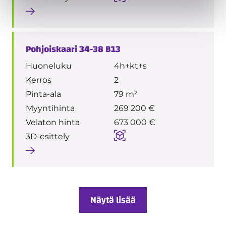
Pohjoiskaari 34-38 B13
Huoneluku
4h+kt+s
Kerros
2
Pinta-ala
79 m²
Myyntihinta
269 200 €
Velaton hinta
673 000 €
3D-esittely
Näytä lisää