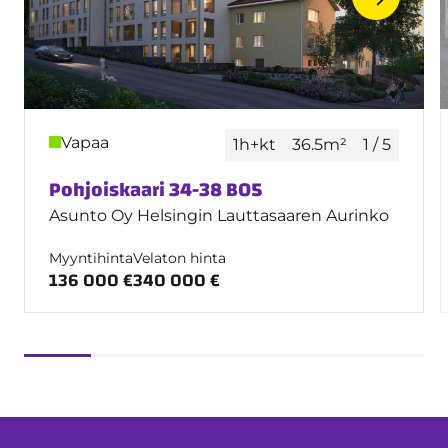
Vapaa
1h+kt
36.5m²
1 / 5
Pohjoiskaari 34-38 B05
Asunto Oy Helsingin Lauttasaaren Aurinko
Myyntihinta
Velaton hinta
136 000 €
340 000 €