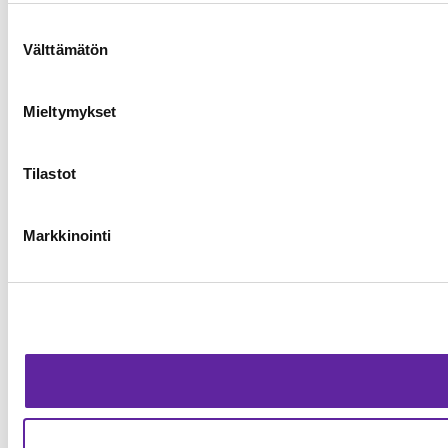
Suostumuksen
Välttämätön
valinta
Mieltymykset
Tilastot
Markkinointi