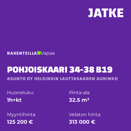
Hyppää
sisältöön
RAKENTEILLA
Vapaa
POHJOISKAARI 34-38 B19
ASUNTO OY HELSINGIN LAUTTASAAREN AURINKO
Huoneluku
Pinta-ala
1h+kt
32.5 m²
Myyntihinta
Velaton hinta
125 200 €
313 000 €