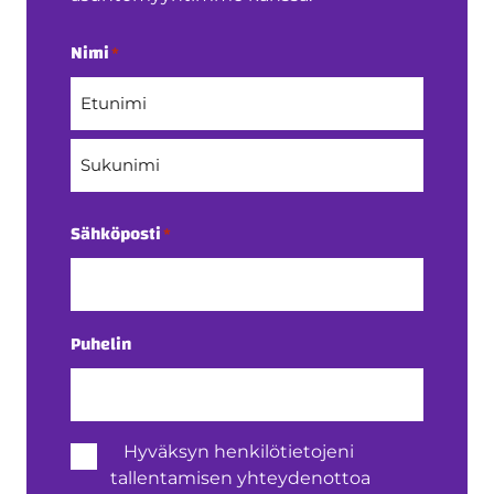
Nimi
*
Etunimi
Sukunimi
Sähköposti
*
Puhelin
Henkilötietojen
Hyväksyn henkilötietojeni
käsittely
tallentamisen yhteydenottoa
*