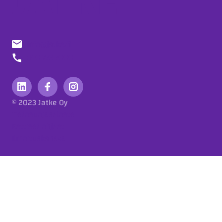
info@jatke.fi
010 773 7000
© 2023 Jatke Oy
Tietosuojaseloste
Eettiset ohjeet
Ilmoituskanava