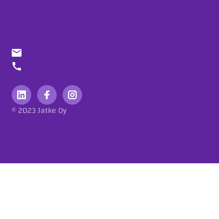
info@jatke.fi
010 773 7000
© 2023 Jatke Oy
Tietosuojaseloste
Eettiset ohjeet
Ilmoituskanava