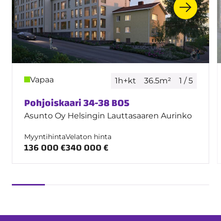
Vapaa
1h+kt
36.5m²
1 / 5
Pohjoiskaari 34-38 B05
Asunto Oy Helsingin Lauttasaaren Aurinko
Myyntihinta
Velaton hinta
136 000 €
340 000 €