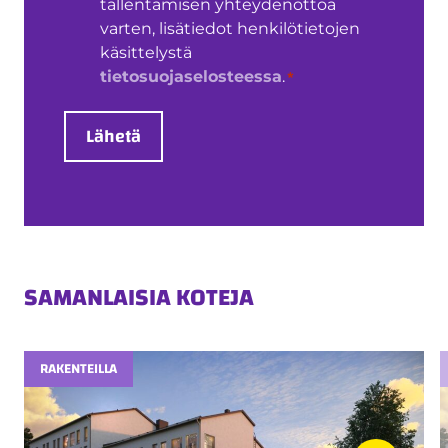
käsittely
tallentamisen yhteydenottoa
*
varten, lisätiedot henkilötietojen
käsittelystä
*
tietosuojaselosteessa
.
Lähetä
SAMANLAISIA KOTEJA
RAKENTEILLA