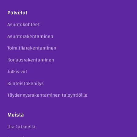
Palvelut
Asuntokohteet
Asuntorakentaminen
Toimitilarakentaminen
Korjausrakentaminen
Julkisivut
Kiinteistökehitys
Täydennysrakentaminen taloyhtiöille
Meistä
Ura Jatkeella