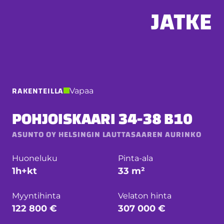
Hyppää
sisältöön
RAKENTEILLA
Vapaa
POHJOISKAARI 34-38 B10
ASUNTO OY HELSINGIN LAUTTASAAREN AURINKO
Huoneluku
Pinta-ala
1h+kt
33 m²
Myyntihinta
Velaton hinta
122 800 €
307 000 €