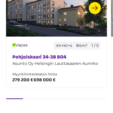
Vapaa
4h+kt+s
84m²
1 / 5
Pohjoiskaari 34-38 B04
Asunto Oy Helsingin Lauttasaaren Aurinko
Myyntihinta
Velaton hinta
279 200 €
698 000 €