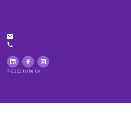
info@jatke.fi
010 773 7000
© 2023 Jatke Oy
Tietosuojaseloste
Eettiset ohjeet
Ilmoituskanava