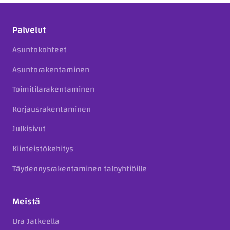
Palvelut
Asuntokohteet
Asuntorakentaminen
Toimitilarakentaminen
Korjausrakentaminen
Julkisivut
Kiinteistökehitys
Täydennysrakentaminen taloyhtiöille
Meistä
Ura Jatkeella