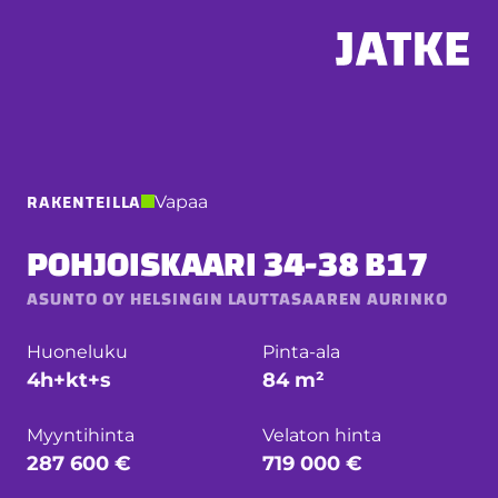
Hyppää
sisältöön
RAKENTEILLA
Vapaa
POHJOISKAARI 34-38 B17
ASUNTO OY HELSINGIN LAUTTASAAREN AURINKO
Huoneluku
Pinta-ala
4h+kt+s
84 m²
Myyntihinta
Velaton hinta
287 600 €
719 000 €