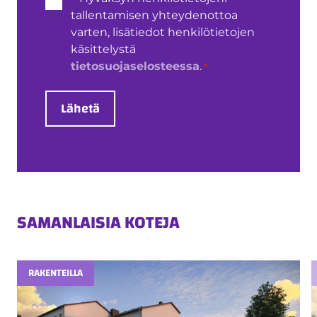
käsittely
tallentamisen yhteydenottoa
*
varten, lisätiedot henkilötietojen
käsittelystä
*
tietosuojaselosteessa
.
Lähetä
SAMANLAISIA KOTEJA
RAKENTEILLA