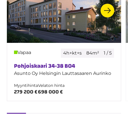
Vapaa
4h+kt+s
84m²
1 / 5
Pohjoiskaari 34-38 B04
Asunto Oy Helsingin Lauttasaaren Aurinko
Myyntihinta
Velaton hinta
279 200 €
698 000 €