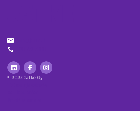
info@jatke.fi
010 773 7000
© 2023 Jatke Oy
Tietosuojaseloste
Eettiset ohjeet
Ilmoituskanava