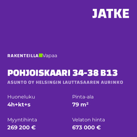
Hyppää
sisältöön
RAKENTEILLA
Vapaa
POHJOISKAARI 34-38 B13
ASUNTO OY HELSINGIN LAUTTASAAREN AURINKO
Huoneluku
Pinta-ala
4h+kt+s
79 m²
Myyntihinta
Velaton hinta
269 200 €
673 000 €