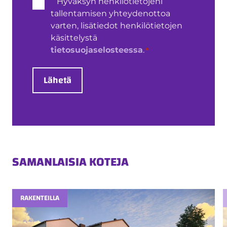
Henkilötietojen
Hyväksyn henkilötietojeni
käsittely
tallentamisen yhteydenottoa
*
varten, lisätiedot henkilötietojen
käsittelystä
*
tietosuojaselosteessa
.
Lähetä
SAMANLAISIA KOTEJA
RAKENTEILLA