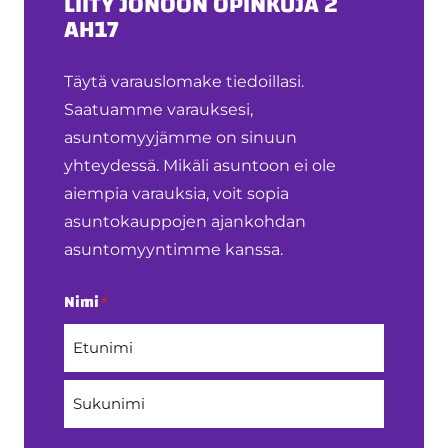
LIITY JONOON OPINKUJA 2
AH17
Täytä varauslomake tiedoillasi.
Saatuamme varauksesi,
asuntomyyjämme on sinuun
yhteydessä. Mikäli asuntoon ei ole
aiempia varauksia, voit sopia
asuntokauppojen ajankohdan
asuntomyyntimme kanssa.
Nimi
*
Etunimi
Sukunimi