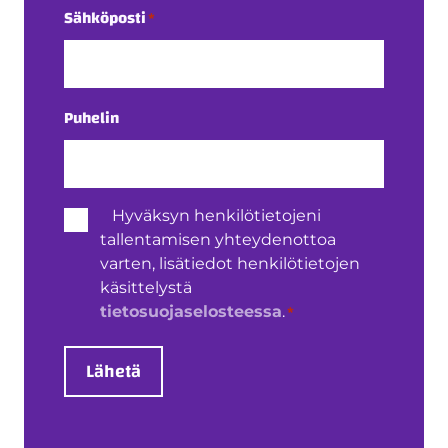
Sähköposti
*
Puhelin
Henkilötietojen
Hyväksyn henkilötietojeni
käsittely
tallentamisen yhteydenottoa
*
varten, lisätiedot henkilötietojen
käsittelystä
*
tietosuojaselosteessa
.
Lähetä