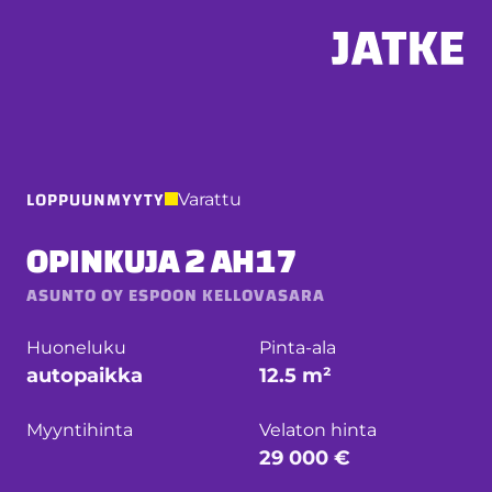
Hyppää
sisältöön
LOPPUUNMYYTY
Varattu
OPINKUJA 2 AH17
ASUNTO OY ESPOON KELLOVASARA
Huoneluku
Pinta-ala
autopaikka
12.5 m²
Myyntihinta
Velaton hinta
29 000 €