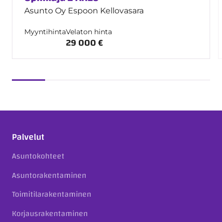
Asunto Oy Espoon Kellovasara
Myyntihinta
Velaton hinta
29 000 €
Palvelut
Asuntokohteet
Asuntorakentaminen
Toimitilarakentaminen
Korjausrakentaminen