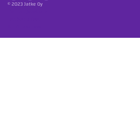
© 2023 Jatke Oy
Tietosuojaseloste
Eettiset ohjeet
Ilmoituskanava