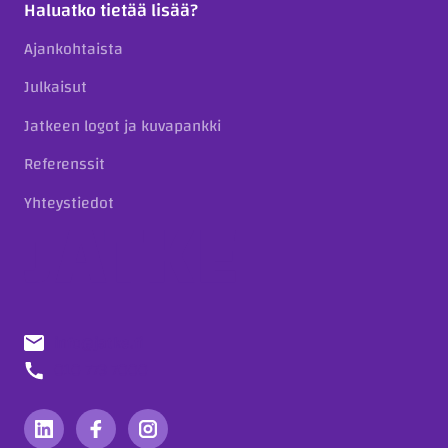
Haluatko tietää lisää?
Ajankohtaista
Julkaisut
Jatkeen logot ja kuvapankki
Referenssit
Yhteystiedot
info@jatke.fi
010 773 7000