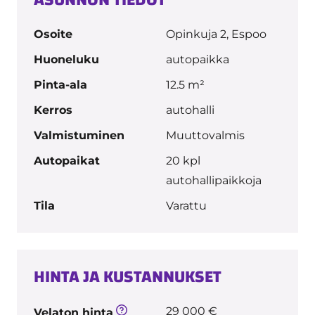
ASUNNON TIEDOT
Osoite
Opinkuja 2, Espoo
Huoneluku
autopaikka
Pinta-ala
12.5 m²
Kerros
autohalli
Valmistuminen
Muuttovalmis
Autopaikat
20 kpl
autohallipaikkoja
Tila
Varattu
HINTA JA KUSTANNUKSET
29 000 €
Velaton hinta