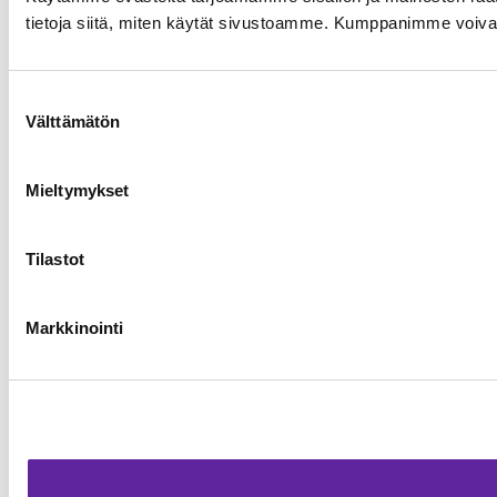
tietoja siitä, miten käytät sivustoamme. Kumppanimme voivat yhd
Suostumuksen
Välttämätön
valinta
Mieltymykset
Tilastot
Markkinointi