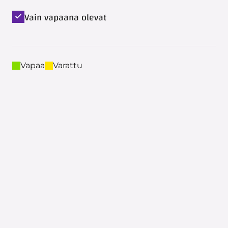
Vain vapaana olevat
Vapaa
Varattu