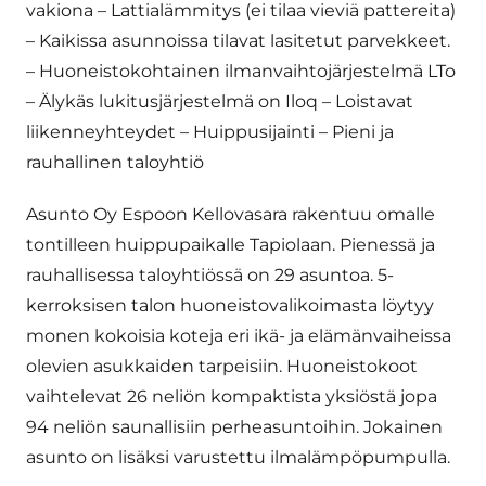
vakiona – Lattialämmitys (ei tilaa vieviä pattereita)
– Kaikissa asunnoissa tilavat lasitetut parvekkeet.
– Huoneistokohtainen ilmanvaihtojärjestelmä LTo
– Älykäs lukitusjärjestelmä on Iloq – Loistavat
liikenneyhteydet – Huippusijainti – Pieni ja
rauhallinen taloyhtiö
Asunto Oy Espoon Kellovasara rakentuu omalle
tontilleen huippupaikalle Tapiolaan. Pienessä ja
rauhallisessa taloyhtiössä on 29 asuntoa. 5-
kerroksisen talon huoneistovalikoimasta löytyy
monen kokoisia koteja eri ikä- ja elämänvaiheissa
olevien asukkaiden tarpeisiin. Huoneistokoot
vaihtelevat 26 neliön kompaktista yksiöstä jopa
94 neliön saunallisiin perheasuntoihin. Jokainen
asunto on lisäksi varustettu ilmalämpöpumpulla.