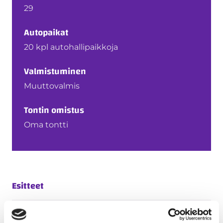
29
Autopaikat
20 kpl autohallipaikkoja
Valmistuminen
Muuttovalmis
Tontin omistus
Oma tontti
Esitteet
Espoon Kellovasara - asuntoesite