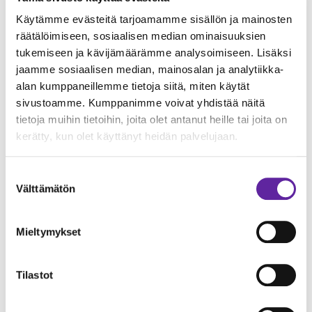
Käytämme evästeitä tarjoamamme sisällön ja mainosten
Jatke Toimitilat Oy
räätälöimiseen, sosiaalisen median ominaisuuksien
yksikönjohtaja Esa Rautanen, p. 040 848 1908,
tukemiseen ja kävijämäärämme analysoimiseen. Lisäksi
esa.rautanen@jatke.fi
jaamme sosiaalisen median, mainosalan ja analytiikka-
alan kumppaneillemme tietoja siitä, miten käytät
Pirkkolan liikuntahalli Oy
sivustoamme. Kumppanimme voivat yhdistää näitä
Kirsi Eräkangas, p. 040 687 2888,
tietoja muihin tietoihin, joita olet antanut heille tai joita on
pirkkolahalli@gmail.com
kerätty, kun olet käyttänyt heidän palvelujaan.
Suostumuksen
Välttämätön
valinta
Mieltymykset
Tilastot