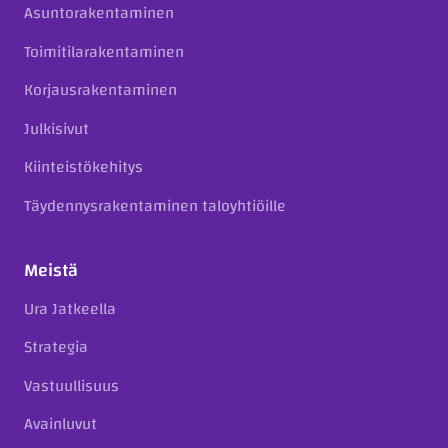
Asuntorakentaminen
Toimitilarakentaminen
Korjausrakentaminen
Julkisivut
Kiinteistökehitys
Täydennysrakentaminen taloyhtiöille
Meistä
Ura Jatkeella
Strategia
Vastuullisuus
Avainluvut