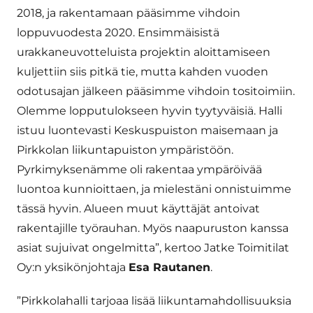
2018, ja rakentamaan pääsimme vihdoin
loppuvuodesta 2020. Ensimmäisistä
urakkaneuvotteluista projektin aloittamiseen
kuljettiin siis pitkä tie, mutta kahden vuoden
odotusajan jälkeen pääsimme vihdoin tositoimiin.
Olemme lopputulokseen hyvin tyytyväisiä. Halli
istuu luontevasti Keskuspuiston maisemaan ja
Pirkkolan liikuntapuiston ympäristöön.
Pyrkimyksenämme oli rakentaa ympäröivää
luontoa kunnioittaen, ja mielestäni onnistuimme
tässä hyvin. Alueen muut käyttäjät antoivat
rakentajille työrauhan. Myös naapuruston kanssa
asiat sujuivat ongelmitta”, kertoo Jatke Toimitilat
Oy:n yksikönjohtaja
Esa Rautanen
.
”Pirkkolahalli tarjoaa lisää liikuntamahdollisuuksia