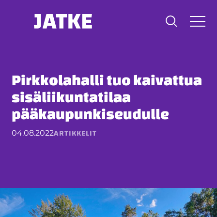
Hyppää
sisältöön
Pirkkolahalli tuo kaivattua
sisäliikuntatilaa
pääkaupunkiseudulle
ARTIKKELIT
04.08.2022