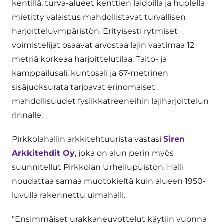
kentillä, turva-alueet kenttien laidoilla ja huolella
mietitty valaistus mahdollistavat turvallisen
harjoitteluympäristön. Erityisesti rytmiset
voimistelijat osaavat arvostaa lajin vaatimaa 12
metriä korkeaa harjoittelutilaa. Taito- ja
kamppailusali, kuntosali ja 67-metrinen
sisäjuoksurata tarjoavat erinomaiset
mahdollisuudet fysiikkatreeneihin lajiharjoittelun
rinnalle.
Pirkkolahallin arkkitehtuurista vastasi
Siren
Arkkitehdit Oy
, joka on alun perin myös
suunnitellut Pirkkolan Urheilupuiston. Halli
noudattaa samaa muotokieltä kuin alueen 1950-
luvulla rakennettu uimahalli.
”Ensimmäiset urakkaneuvottelut käytiin vuonna