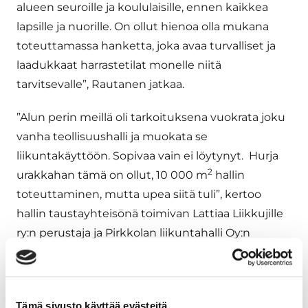
alueen seuroille ja koululaisille, ennen kaikkea
lapsille ja nuorille. On ollut hienoa olla mukana
toteuttamassa hanketta, joka avaa turvalliset ja
laadukkaat harrastetilat monelle niitä
tarvitsevalle”, Rautanen jatkaa.
”Alun perin meillä oli tarkoituksena vuokrata joku
vanha teollisuushalli ja muokata se
liikuntakäyttöön. Sopivaa vain ei löytynyt. Hurja
2
urakkahan tämä on ollut, 10 000 m
hallin
toteuttaminen, mutta upea siitä tuli”, kertoo
hallin taustayhteisönä toimivan Lattiaa Liikkujille
ry:n perustaja ja Pirkkolan liikuntahalli Oy:n
hallituksen puheenjohtaja
Kirsi Eräkangas
.
LISÄTIEDOT:
Tämä sivusto käyttää evästeitä