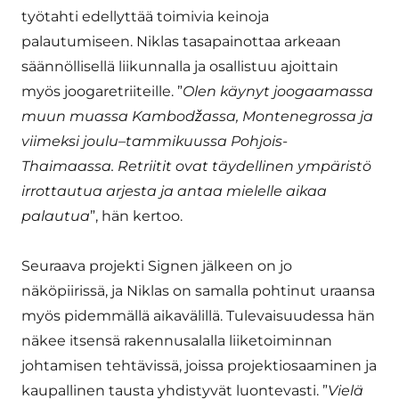
työtahti edellyttää toimivia keinoja
palautumiseen. Niklas tasapainottaa arkeaan
säännöllisellä liikunnalla ja osallistuu ajoittain
myös joogaretriiteille. ”
Olen käynyt joogaamassa
muun muassa Kambodžassa, Montenegrossa ja
viimeksi joulu–tammikuussa Pohjois-
Thaimaassa. Retriitit ovat täydellinen ympäristö
irrottautua arjesta ja antaa mielelle aikaa
palautua
”, hän kertoo.
Seuraava projekti Signen jälkeen on jo
näköpiirissä, ja Niklas on samalla pohtinut uraansa
myös pidemmällä aikavälillä. Tulevaisuudessa hän
näkee itsensä rakennusalalla liiketoiminnan
johtamisen tehtävissä, joissa projektiosaaminen ja
kaupallinen tausta yhdistyvät luontevasti. ”
Vielä