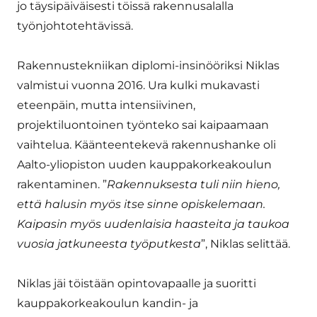
jo täysipäiväisesti töissä rakennusalalla
työnjohtotehtävissä.
Rakennustekniikan diplomi-insinööriksi Niklas
valmistui vuonna 2016. Ura kulki mukavasti
eteenpäin, mutta intensiivinen,
projektiluontoinen työnteko sai kaipaamaan
vaihtelua. Käänteentekevä rakennushanke oli
Aalto-yliopiston uuden kauppakorkeakoulun
rakentaminen. ”
Rakennuksesta tuli niin hieno,
että halusin myös itse sinne opiskelemaan.
Kaipasin myös uudenlaisia haasteita ja taukoa
vuosia jatkuneesta työputkesta
”, Niklas selittää.
Niklas jäi töistään opintovapaalle ja suoritti
kauppakorkeakoulun kandin- ja