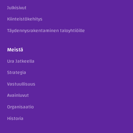
Julkisivut
Kiinteistökehitys
Täydennysrakentaminen taloyhtiöille
Meistä
Ura Jatkeella
Strategia
Vastuullisuus
Avainluvut
Organisaatio
Historia