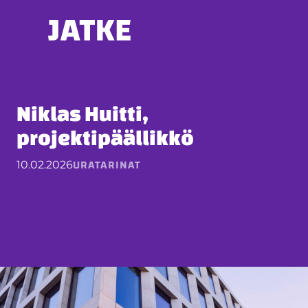
Hyppää
sisältöön
Niklas Huitti,
projektipäällikkö
URATARINAT
10.02.2026