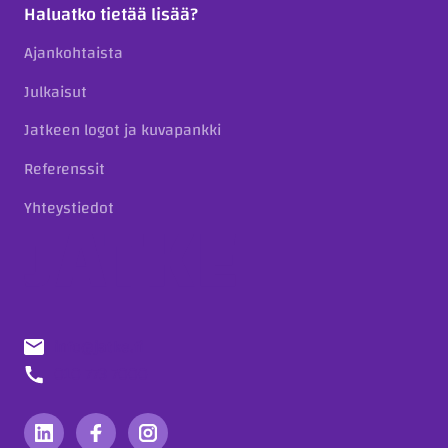
Haluatko tietää lisää?
Ajankohtaista
Julkaisut
Jatkeen logot ja kuvapankki
Referenssit
Yhteystiedot
info@jatke.fi
010 773 7000