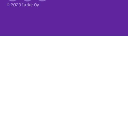
© 2023 Jatke Oy
Tietosuojaseloste
Eettiset ohjeet
Ilmoituskanava