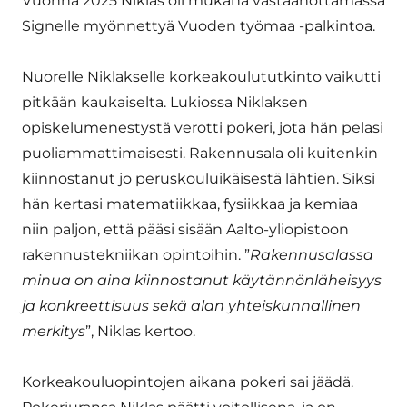
Vuonna 2025 Niklas oli mukana vastaanottamassa
Signelle myönnettyä Vuoden työmaa -palkintoa.
Nuorelle Niklakselle korkeakoulututkinto vaikutti
pitkään kaukaiselta. Lukiossa Niklaksen
opiskelumenestystä verotti pokeri, jota hän pelasi
puoliammattimaisesti. Rakennusala oli kuitenkin
kiinnostanut jo peruskouluikäisestä lähtien. Siksi
hän kertasi matematiikkaa, fysiikkaa ja kemiaa
niin paljon, että pääsi sisään Aalto-yliopistoon
rakennustekniikan opintoihin. ”
Rakennusalassa
minua on aina kiinnostanut käytännönläheisyys
ja konkreettisuus sekä alan yhteiskunnallinen
merkitys
”, Niklas kertoo.
Korkeakouluopintojen aikana pokeri sai jäädä.