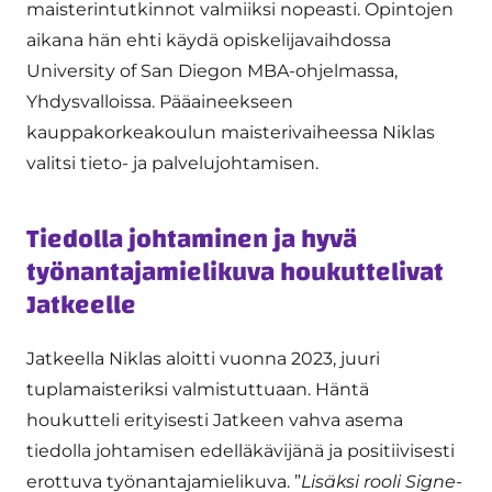
maisterintutkinnot valmiiksi nopeasti. Opintojen
aikana hän ehti käydä opiskelijavaihdossa
University of San Diegon MBA-ohjelmassa,
Yhdysvalloissa. Pääaineekseen
kauppakorkeakoulun maisterivaiheessa Niklas
valitsi tieto- ja palvelujohtamisen.
Tiedolla johtaminen ja hyvä
työnantajamielikuva houkuttelivat
Jatkeelle
Jatkeella Niklas aloitti vuonna 2023, juuri
tuplamaisteriksi valmistuttuaan. Häntä
houkutteli erityisesti Jatkeen vahva asema
tiedolla johtamisen edelläkävijänä ja positiivisesti
erottuva työnantajamielikuva. ”
Lisäksi rooli Signe-