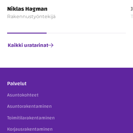
Niklas Hagman
Rakennustyöntekijä
Kaikki uratarinat
Palvelut
Asuntokohteet
Asuntorakentaminen
Toimitilarakentaminen
Korjausrakentaminen