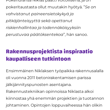
Pokeriuransa Niklas päätti voitollisena, ja on
pokeritaustasta ollut muutakin hyötyä. ”
Se on
vahvistanut paineensietokykyä ja
pitkäjänteisyyttä sekä opettanut
riskienhallintaa ja todennäköisyyksiin
perustuvaa päätöksentekoa
”, hän sanoo.
Rakennusprojektista inspiraatio
kaupalliseen tutkintoon
Ensimmäinen Niklaksen työpaikka rakennusalalla
oli vuonna 2011 betonirakentamisen parissa
jälkijännityspunosten asentajana.
Rakennustekniikan opinnoissa Niklasta alkoi
kiinnostaa yhä enemmän projektien ja tuotannon
johtaminen. Opintojen loppuvaiheessa hän olikin