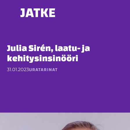
Hyppää
sisältöön
Julia Sirén, laatu- ja
kehitysinsinööri
URATARINAT
31.01.2023