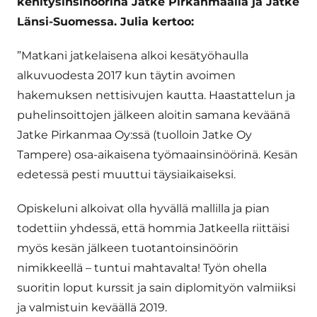
kehitysinsinöörinä Jatke Pirkanmaalla ja Jatke
Länsi-Suomessa. Julia kertoo:
”Matkani jatkelaisena
alkoi kesätyöhaulla
alkuvuodesta 2017 kun täytin avoimen
hakemuksen nettisivujen kautta. Haastattelun ja
puhelinsoittojen jälkeen aloitin samana keväänä
Jatke Pirkanmaa Oy:ssä (tuolloin Jatke Oy
Tampere) osa-aikaisena työmaainsinöörinä. Kesän
edetessä pesti muuttui täysiaikaiseksi.
Opiskeluni alkoivat olla hyvällä mallilla ja pian
todettiin yhdessä, että hommia Jatkeella riittäisi
myös kesän jälkeen tuotantoinsinöörin
nimikkeellä – tuntui mahtavalta! Työn ohella
suoritin loput kurssit ja sain diplomityön valmiiksi
ja valmistuin keväällä 2019.