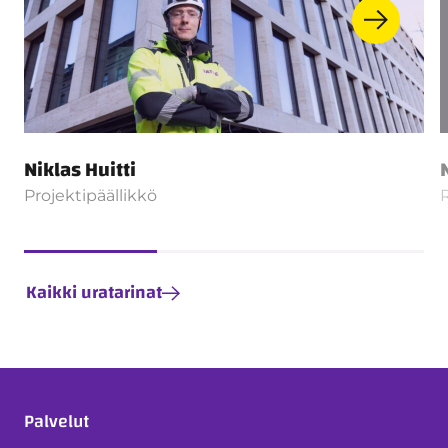
Niklas Huitti
Projektipäällikkö
Kaikki uratarinat
Palvelut