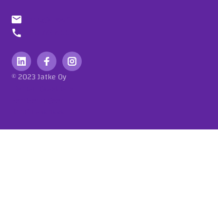
info@jatke.fi
010 773 7000
© 2023 Jatke Oy
Tietosuojaseloste
Eettiset ohjeet
Ilmoituskanava