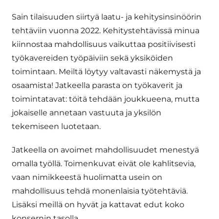
Sain tilaisuuden siirtyä laatu- ja kehitysinsinöörin
tehtäviin vuonna 2022. Kehitystehtävissä minua
kiinnostaa mahdollisuus vaikuttaa positiivisesti
työkavereiden työpäiviin sekä yksiköiden
toimintaan. Meiltä löytyy valtavasti näkemystä ja
osaamista! Jatkeella parasta on työkaverit ja
toimintatavat: töitä tehdään joukkueena, mutta
jokaiselle annetaan vastuuta ja yksilön
tekemiseen luotetaan.
Jatkeella on avoimet mahdollisuudet menestyä
omalla työllä. Toimenkuvat eivät ole kahlitsevia,
vaan nimikkeestä huolimatta usein on
mahdollisuus tehdä monenlaisia työtehtäviä.
Lisäksi meillä on hyvät ja kattavat edut koko
konsernin tasolla.