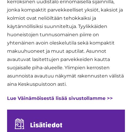
kerroksinen uudistalo erinomaisella sijainnilla,
jonka kompaktit parvekkeelliset yksiöt, kaksiot ja
kolmiot ovat neliöiltään tehokkaiksi ja
käytännöllisiksi suunniteltuja. Tyylikkäiden
huoneistojen tunnusomainen piirre on
yhtenäinen avoin oleskelutila sekä kompaktit
makuuhuoneet ja muut aputilat. Asunnot
avautuvat lasitettujen parvekkeiden kautta
suojaisalle piha-alueelle. Ylimpien kerrosten
asunnoista avautuu näkymät rakennusten välistä
aina Keskuspuistoon asti.
Lue Väinämöisestä lisää sivustollamme >>
Lisätiedot