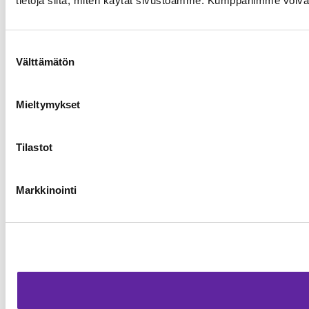
tietoja siitä, miten käytät sivustoamme. Kumppanimme voivat yhd
Suostumuksen
Välttämätön
valinta
Mieltymykset
Tilastot
Markkinointi