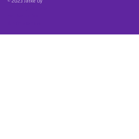
© 2023 Jatke Oy
Tietosuojaseloste
Eettiset ohjeet
Ilmoituskanava