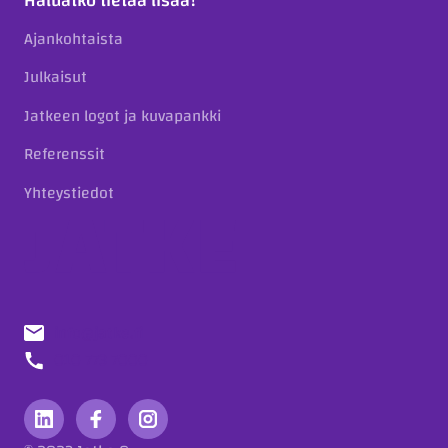
Haluatko tietää lisää?
Ajankohtaista
Julkaisut
Jatkeen logot ja kuvapankki
Referenssit
Yhteystiedot
info@jatke.fi
010 773 7000