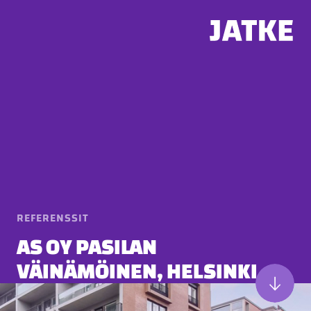
Hyppää
sisältöön
REFERENSSIT
AS OY PASILAN
VÄINÄMÖINEN, HELSINKI