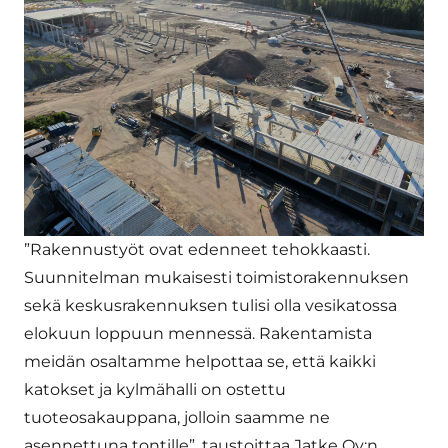
”Rakennustyöt ovat edenneet tehokkaasti.
Suunnitelman mukaisesti toimistorakennuksen
sekä keskusrakennuksen tulisi olla vesikatossa
elokuun loppuun mennessä. Rakentamista
meidän osaltamme helpottaa se, että kaikki
katokset ja kylmähalli on ostettu
tuoteosakauppana, jolloin saamme ne
asennettuna tontille”, taustoittaa Jatke Oy:n