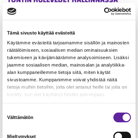
TONTIN HULEVEDET HALLINNASSA
Tontilla on keskitytty myös sade- ja sulamisvesien
hallintaan. Alueelle on muotoiltu viivytyslampia ja
-uomia, joilla hulevesien virtausta tontilta hallitaan
Tämä sivusto käyttää evästeitä
ja suodatetaan.
Käytämme evästeitä tarjoamamme sisällön ja mainosten
räätälöimiseen, sosiaalisen median ominaisuuksien
”Maisemallisesti hulevesialtaat- ja ojat istuvat
tukemiseen ja kävijämäärämme analysoimiseen. Lisäksi
jaamme sosiaalisen median, mainosalan ja analytiikka-
tontille hyvin ja viivyttävät sade- ja sulamisvesien
alan kumppaneillemme tietoja siitä, miten käytät
valumista tehokkaasti muutaman kymmenen
sivustoamme. Kumppanimme voivat yhdistää näitä
metrin päässä virtaavaan Vantaanjokeen. Tähän
tietoja muihin tietoihin, joita olet antanut heille tai joita on
hankkeeseen on liittynyt mittavat
kerätty, kun olet käyttänyt heidän palvelujaan.
maansiirtourakoinnit. Jotta rakennustyöt ovat
edenneet tehokkaasti, on ollut erittäin tärkeää,
Suostumuksen
että yhteistyö maansiirtourakoitsijan kanssa on
Välttämätön
valinta
ollut saumatonta”, tiivistää Mikko Peltoniemi.
Mieltymykset