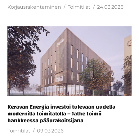
Korjausrakentaminen
Toimitilat
24.03.2026
Keravan Energia investoi tulevaan uudella
modernilla toimitalolla – Jatke toimii
hankkeessa pääurakoitsijana
Toimitilat
09.03.2026