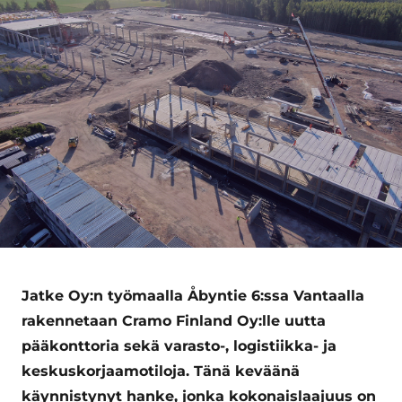
Jatke Oy:n työmaalla Åbyntie 6:ssa Vantaalla
rakennetaan Cramo Finland Oy:lle uutta
pääkonttoria sekä varasto-, logistiikka- ja
keskuskorjaamotiloja. Tänä keväänä
käynnistynyt hanke, jonka kokonaislaajuus on