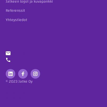
Jatkeen logot ja kuvapankki
Referenssit
Yhteystiedot
info@jatke.fi
010 773 7000
© 2023 Jatke Oy
Tietosuojaseloste
Eettiset ohjeet
Ilmoituskanava