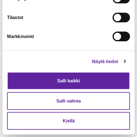
Lisätietoja: Jatke Oy, vastaava työnjohtaja Mikko
Peltoniemi
Tilastot
Markkinointi
Lue seuraavaksi
Näytä tiedot
Salli kaikki
Salli valinta
Kiellä