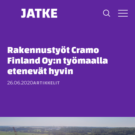
Hyppää
sisältöön
Rakennustyöt Cramo
Finland Oy:n työmaalla
etenevät hyvin
ARTIKKELIT
26.06.2020