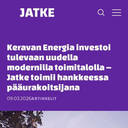
Hyppää
sisältöön
Keravan Energia investoi
tulevaan uudella
modernilla toimitalolla –
Jatke toimii hankkeessa
pääurakoitsijana
ARTIKKELIT
09.03.2026