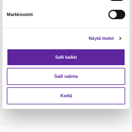
Markkinointi
Näytä tiedot
Salli kaikki
Kuvassa Jatke
Kuvassa Keravan
Toimitilat Oy:n
Energian
Salli valinta
yksikönjohtaja Esa
toimitusjohtaja Jussi
Rautanen sekä
Lehto sekä
työmaapäällikkö Arttu
markkinoinnin
Kiellä
Karjalainen.
asiantuntija Iiris
Lehtinen.