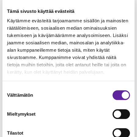
Keravan Energian pitkäjänteisestä työstä
puhtaamman energian tulevaisuuden puolesta”,
Tämä sivusto käyttää evästeitä
Rautanen sanoi.
Käytämme evästeitä tarjoamamme sisällön ja mainosten
räätälöimiseen, sosiaalisen median ominaisuuksien
tukemiseen ja kävijämäärämme analysoimiseen. Lisäksi
jaamme sosiaalisen median, mainosalan ja analytiikka-
alan kumppaneillemme tietoja siitä, miten käytät
sivustoamme. Kumppanimme voivat yhdistää näitä
tietoja muihin tietoihin, joita olet antanut heille tai joita on
kerätty, kun olet käyttänyt heidän palvelujaan.
Suostumuksen
Havainnekuvat © L-
Välttämätön
valinta
Arkkitehdit.
Mieltymykset
Tilastot