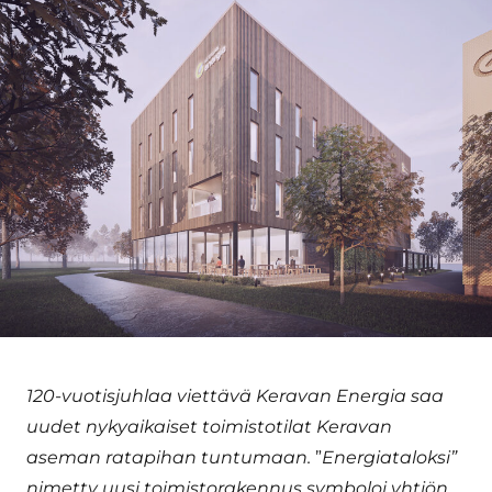
120-vuotisjuhlaa viettävä Keravan Energia saa
uudet nykyaikaiset toimistotilat Keravan
aseman ratapihan tuntumaan.
”
Energiataloksi”
nimetty uusi toimistorakennus symboloi yhtiön