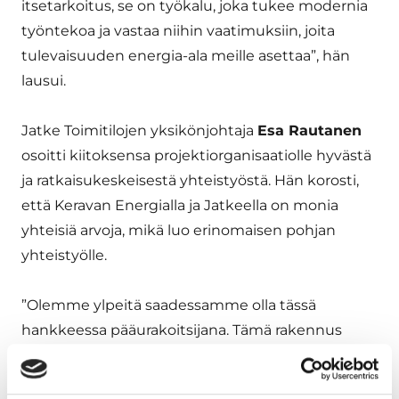
itsetarkoitus, se on työkalu, joka tukee modernia
työntekoa ja vastaa niihin vaatimuksiin, joita
tulevaisuuden energia-ala meille asettaa”, hän
lausui.
Jatke Toimitilojen yksikönjohtaja
Esa Rautanen
osoitti kiitoksensa projektiorganisaatiolle hyvästä
ja ratkaisukeskeisestä yhteistyöstä. Hän korosti,
että Keravan Energialla ja Jatkeella on monia
yhteisiä arvoja, mikä luo erinomaisen pohjan
yhteistyölle.
”Olemme ylpeitä saadessamme olla tässä
hankkeessa pääurakoitsijana. Tämä rakennus
tulee toimimaan paitsi nykyaikaisena
työympäristönä myös näkyvänä symbolina