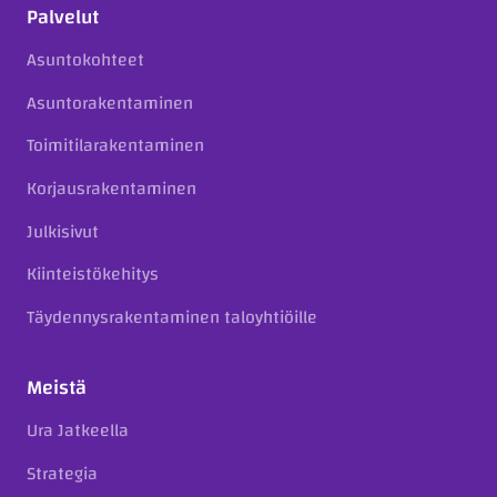
Palvelut
Asuntokohteet
Asuntorakentaminen
Toimitilarakentaminen
Korjausrakentaminen
Julkisivut
Kiinteistökehitys
Täydennysrakentaminen taloyhtiöille
Meistä
Ura Jatkeella
Strategia