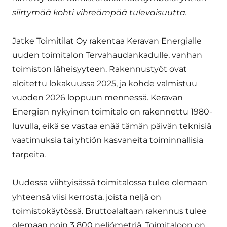
siirtymää kohti vihreämpää tulevaisuutta.
Jatke Toimitilat Oy rakentaa Keravan Energialle
uuden toimitalon Tervahaudankadulle, vanhan
toimiston läheisyyteen. Rakennustyöt ovat
aloitettu lokakuussa 2025, ja kohde valmistuu
vuoden 2026 loppuun mennessä. Keravan
Energian nykyinen toimitalo on rakennettu 1980-
luvulla, eikä se vastaa enää tämän päivän teknisiä
vaatimuksia tai yhtiön kasvaneita toiminnallisia
tarpeita.
Uudessa viihtyisässä toimitalossa tulee olemaan
yhteensä viisi kerrosta, joista neljä on
toimistokäytössä. Bruttoalaltaan rakennus tulee
olemaan noin 3 800 neliömetriä. Toimitaloon on