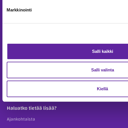
Täydennysrakentaminen taloyhtiöille
Markkinointi
Meistä
Ura Jatkeella
Strategia
Salli kaikki
Vastuullisuus
Avainluvut
Salli valinta
Organisaatio
Historia
Kiellä
Haluatko tietää lisää?
Ajankohtaista