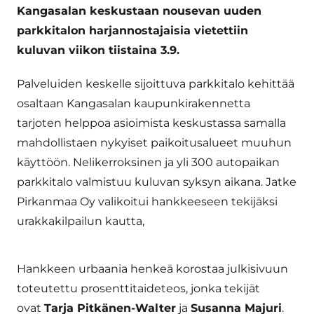
Kangasalan keskustaan nousevan uuden
parkkitalon harjannostajaisia vietettiin
kuluvan viikon tiistaina 3.9.
Palveluiden keskelle sijoittuva parkkitalo kehittää
osaltaan Kangasalan kaupunkirakennetta
tarjoten helppoa asioimista keskustassa samalla
mahdollistaen nykyiset paikoitusalueet muuhun
käyttöön. Nelikerroksinen ja yli 300 autopaikan
parkkitalo valmistuu kuluvan syksyn aikana. Jatke
Pirkanmaa Oy valikoitui hankkeeseen tekijäksi
urakkakilpailun kautta,
Hankkeen urbaania henkeä korostaa julkisivuun
toteutettu prosenttitaideteos, jonka tekijät
ovat
Tarja Pitkänen-Walter
ja
Susanna Majuri
.