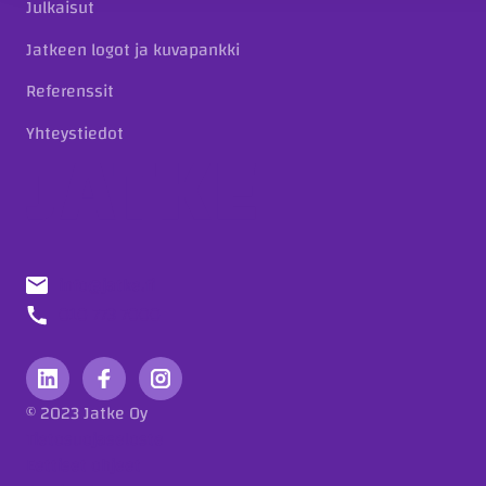
Julkaisut
Jatkeen logot ja kuvapankki
Referenssit
Yhteystiedot
info@jatke.fi
010 773 7000
© 2023 Jatke Oy
Tietosuojaseloste
Eettiset ohjeet