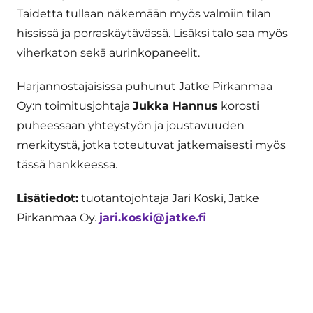
Taidetta tullaan näkemään myös valmiin tilan
hississä ja porraskäytävässä. Lisäksi talo saa myös
viherkaton sekä aurinkopaneelit.
Harjannostajaisissa puhunut Jatke Pirkanmaa
Oy:n toimitusjohtaja
Jukka Hannus
korosti
puheessaan yhteystyön ja joustavuuden
merkitystä, jotka toteutuvat jatkemaisesti myös
tässä hankkeessa.​
Lisätiedot:
tuotantojohtaja Jari Koski, Jatke
Pirkanmaa Oy.
jari.koski@jatke.fi