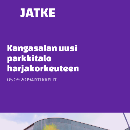
Hyppää
sisältöön
Kangasalan uusi
parkkitalo
harjakorkeuteen
ARTIKKELIT
05.09.2019