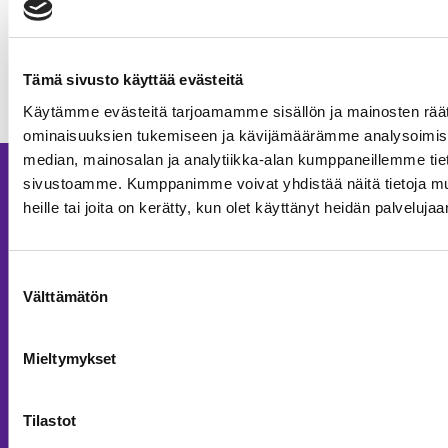
Toimitilat
09.03.2026
Kaikki artikkelit
Tämä sivusto käyttää evästeitä
Käytämme evästeitä tarjoamamme sisällön ja mainosten räät
ominaisuuksien tukemiseen ja kävijämäärämme analysoimise
median, mainosalan ja analytiikka-alan kumppaneillemme tieto
sivustoamme. Kumppanimme voivat yhdistää näitä tietoja muihi
Palvelut
heille tai joita on kerätty, kun olet käyttänyt heidän palvelujaa
Asuntokohteet
Asuntorakentaminen
Suostumuksen
Välttämätön
valinta
Toimitilarakentaminen
Korjausrakentaminen
Mieltymykset
Julkisivut
Tilastot
Kiinteistökehitys