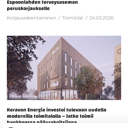
Espoonlahden terveysaseman
peruskorjaukselle
Korjausrakentaminen
Toimitilat
24.03.2026
Keravan Energia investoi tulevaan uudella
modernilla toimitalolla – Jatke toimii
hankkeessa pääurakoitsijana