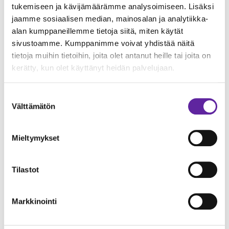
DEXISin tarjoamat työpaikat Tuusulassa, auttavat
tukemiseen ja kävijämäärämme analysoimiseen. Lisäksi
jaamme sosiaalisen median, mainosalan ja analytiikka-
ylläpitämään kunnan elinvoimaa ja tarjoavat myös
alan kumppaneillemme tietoja siitä, miten käytät
kasvumahdollisuuksia”, Mellin lausui.
sivustoamme. Kumppanimme voivat yhdistää näitä
tietoja muihin tietoihin, joita olet antanut heille tai joita on
Havainnekuva:
© Arkkitehtiruutu Oy.
kerätty, kun olet käyttänyt heidän palvelujaan.
Suostumuksen
Välttämätön
valinta
Mieltymykset
Tilastot
Markkinointi