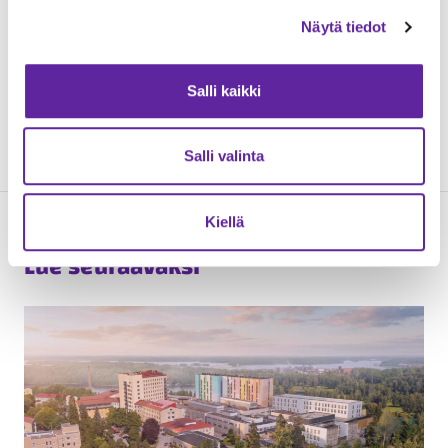
Näytä tiedot
Jatke Toimitilat Oy:n työpäällikkö Janne Virtanen
(ensimmäinen vasemmalta), toimitusjohtaja Antti
Salli kaikki
Raunemaa, vastaava työnjohtaja Tapani Tikkanen sekä
yksikönjohtaja Esa Rautanen lapioivat betonilaastia
peruskiven muurauksessa. © Jussi Eskola
Salli valinta
Kiellä
Lue seuraavaksi