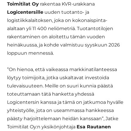
Toimitilat Oy
rakentaa KVR-urakkana
Logicentersille
uuden tuotanto- ja
logistiikkalaitoksen, joka on kokonaispinta-
alaltaan yli 11 400 neliömetriä. Tuotantotilojen
rakentaminen on aloitettu tämän vuoden
heinäkuussa, ja kohde valmistuu syyskuun 2026
loppuun mennessä.
”On hienoa, että vaikeassa markkinatilanteessa
löytyy toimijoita, jotka uskaltavat investoida
tulevaisuuteen. Meille on suuri kunnia päästä
toteuttamaan tätä hanketta yhdessä
Logicentersin kanssa ja tämä on jatkumoa hyvälle
yhteistyölle, jota on useammassa hankkeessa
päästy harjoittelemaan heidän kanssaan”, Jatke
Toimitilat Oy:n yksikönjohtaja
Esa Rautanen