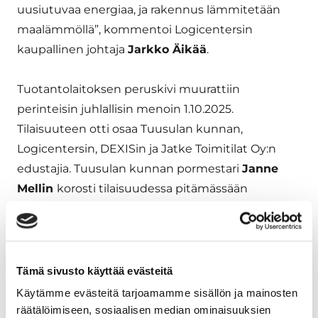
uusiutuvaa energiaa, ja rakennus lämmitetään
maalämmöllä”, kommentoi Logicentersin
kaupallinen johtaja
Jarkko Äikää
.
Tuotantolaitoksen peruskivi muurattiin
perinteisin juhlallisin menoin 1.10.2025.
Tilaisuuteen otti osaa Tuusulan kunnan,
Logicentersin, DEXISin ja Jatke Toimitilat Oy:n
edustajia. Tuusulan kunnan pormestari
Janne
Mellin
korosti tilaisuudessa pitämässään
puheessa rakennushankkeen merkittävyyttä
kunnan elinvoimaisuuden kannalta.
”Logicentersin ja DEXISin päätös investoida tähän
Tämä sivusto käyttää evästeitä
hankkeeseen on erittäin merkittävä koko alueen
Käytämme evästeitä tarjoamamme sisällön ja mainosten
elinvoimaisuuden kannalta. Uudet tilat turvaavat
räätälöimiseen, sosiaalisen median ominaisuuksien