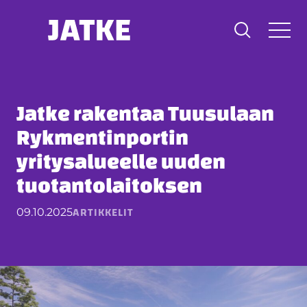
Hyppää
sisältöön
Jatke rakentaa Tuusulaan
Rykmentinportin
yritysalueelle uuden
tuotantolaitoksen
ARTIKKELIT
09.10.2025