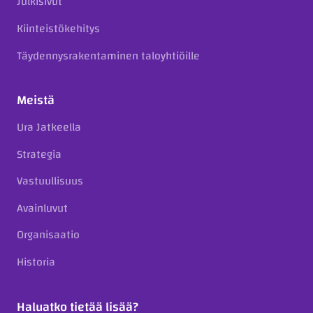
Julkisivut
Kiinteistökehitys
Täydennysrakentaminen taloyhtiöille
Meistä
Ura Jatkeella
Strategia
Vastuullisuus
Avainluvut
Organisaatio
Historia
Haluatko tietää lisää?