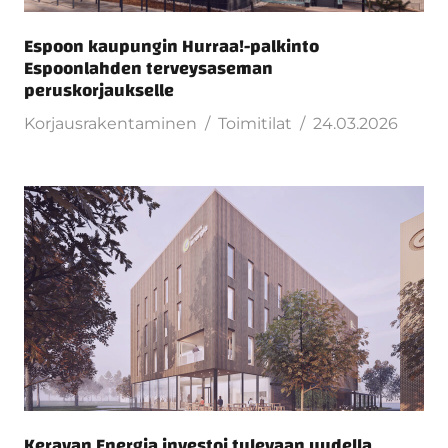
Espoon kaupungin Hurraa!-palkinto
Espoonlahden terveysaseman
peruskorjaukselle
Korjausrakentaminen
Toimitilat
24.03.2026
Keravan Energia investoi tulevaan uudella