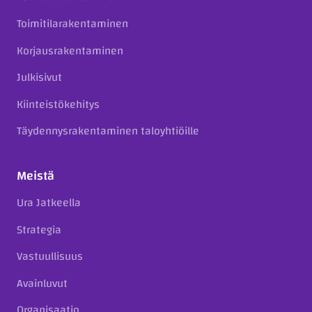
Toimitilarakentaminen
Korjausrakentaminen
Julkisivut
Kiinteistökehitys
Täydennysrakentaminen taloyhtiöille
Meistä
Ura Jatkeella
Strategia
Vastuullisuus
Avainluvut
Organisaatio