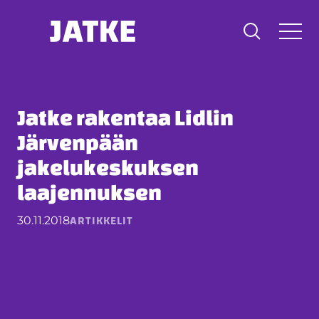
Hyppää
sisältöön
Jatke rakentaa Lidlin
Järvenpään
jakelukeskuksen
laajennuksen
ARTIKKELIT
30.11.2018