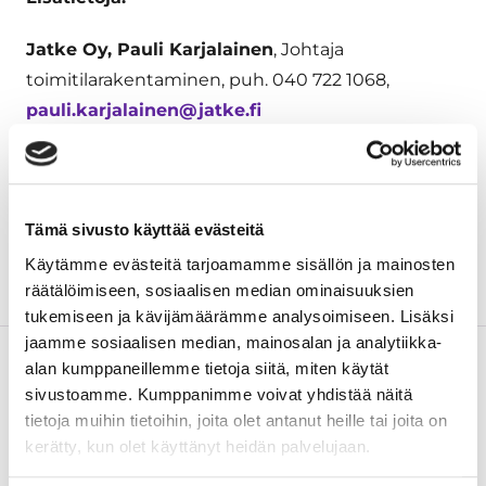
Jatke Oy, Pauli Karjalainen
, Johtaja
toimitilarakentaminen, puh. 040 722 1068,
pauli.karjalainen@jatke.fi
Lidl viestintä
,
media@lidl.fi
09 2345 6400
Tämä sivusto käyttää evästeitä
Käytämme evästeitä tarjoamamme sisällön ja mainosten
räätälöimiseen, sosiaalisen median ominaisuuksien
tukemiseen ja kävijämäärämme analysoimiseen. Lisäksi
jaamme sosiaalisen median, mainosalan ja analytiikka-
alan kumppaneillemme tietoja siitä, miten käytät
Lue seuraavaksi
sivustoamme. Kumppanimme voivat yhdistää näitä
tietoja muihin tietoihin, joita olet antanut heille tai joita on
kerätty, kun olet käyttänyt heidän palvelujaan.