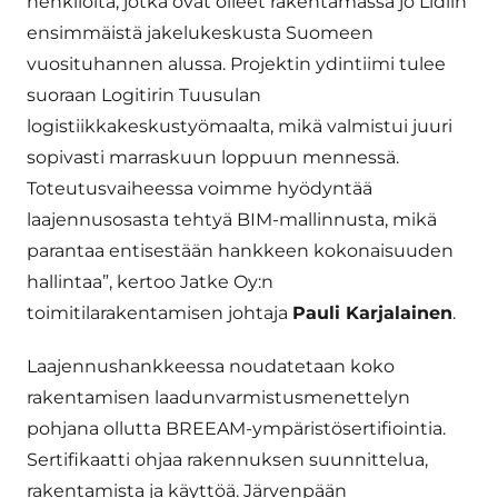
henkilöitä, jotka ovat olleet rakentamassa jo Lidlin
ensimmäistä jakelukeskusta Suomeen
vuosituhannen alussa. Projektin ydintiimi tulee
suoraan Logitirin Tuusulan
logistiikkakeskustyömaalta, mikä valmistui juuri
sopivasti marraskuun loppuun mennessä.
Toteutusvaiheessa voimme hyödyntää
laajennusosasta tehtyä BIM-mallinnusta, mikä
parantaa entisestään hankkeen kokonaisuuden
hallintaa”, kertoo Jatke Oy:n
toimitilarakentamisen johtaja
Pauli Karjalainen
.
Laajennushankkeessa noudatetaan koko
rakentamisen laadunvarmistusmenettelyn
pohjana ollutta BREEAM-ympäristösertifiointia.
Sertifikaatti ohjaa rakennuksen suunnittelua,
rakentamista ja käyttöä. Järvenpään