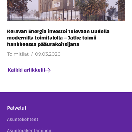
Keravan Energia investoi tulevaan uudella
modernilla toimitalolla – Jatke toimii
hankkeessa pääurakoitsijana
Toimitilat
09.03.2026
Kaikki artikkelit
Palvelut
Asuntokohteet
Asuntorakentaminen