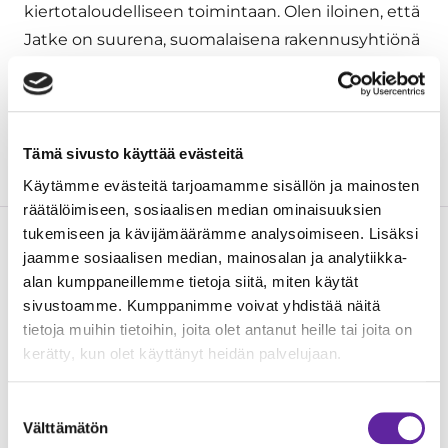
kiertotaloudelliseen toimintaan. Olen iloinen, että
Jatke on suurena, suomalaisena rakennusyhtiönä
liittynyt verkostoomme tuomaan oman
panoksensa toimialan kehittämiseen, sanoo
Mikko Nousiainen
, toimitusjohtaja, Green
Building Council Finland.
Tämä sivusto käyttää evästeitä
Käytämme evästeitä tarjoamamme sisällön ja mainosten
räätälöimiseen, sosiaalisen median ominaisuuksien
tukemiseen ja kävijämäärämme analysoimiseen. Lisäksi
jaamme sosiaalisen median, mainosalan ja analytiikka-
Lue seuraavaksi
alan kumppaneillemme tietoja siitä, miten käytät
sivustoamme. Kumppanimme voivat yhdistää näitä
tietoja muihin tietoihin, joita olet antanut heille tai joita on
kerätty, kun olet käyttänyt heidän palvelujaan.
Suostumuksen
Välttämätön
valinta