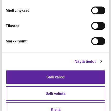
Mieltymykset
Tilastot
Jatkeen uusi strategia on julkaistu –
visiona Rakastettu Rakentaja
Markkinointi
Yleinen
20.03.2026
Näytä tiedot
Salli kaikki
Salli valinta
Kiellä