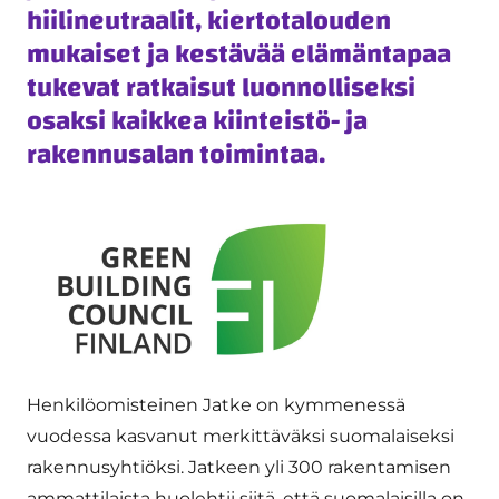
hiilineutraalit, kiertotalouden
mukaiset ja kestävää elämäntapaa
tukevat ratkaisut luonnolliseksi
osaksi kaikkea kiinteistö- ja
rakennusalan toimintaa.
Henkilöomisteinen Jatke on kymmenessä
vuodessa kasvanut merkittäväksi suomalaiseksi
rakennusyhtiöksi. Jatkeen yli 300 rakentamisen
ammattilaista huolehtii siitä, että suomalaisilla on