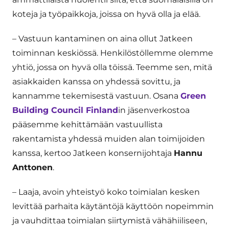
koteja ja työpaikkoja, joissa on hyvä olla ja elää.
– Vastuun kantaminen on aina ollut Jatkeen
toiminnan keskiössä. Henkilöstöllemme olemme
yhtiö, jossa on hyvä olla töissä. Teemme sen, mitä
asiakkaiden kanssa on yhdessä sovittu, ja
kannamme tekemisestä vastuun. Osana
Green
Building Council Finland
in jäsenverkostoa
pääsemme kehittämään vastuullista
rakentamista yhdessä muiden alan toimijoiden
kanssa, kertoo Jatkeen konsernijohtaja
Hannu
Anttonen
.
– Laaja, avoin yhteistyö koko toimialan kesken
levittää parhaita käytäntöjä käyttöön nopeimmin
ja vauhdittaa toimialan siirtymistä vähähiiliseen,