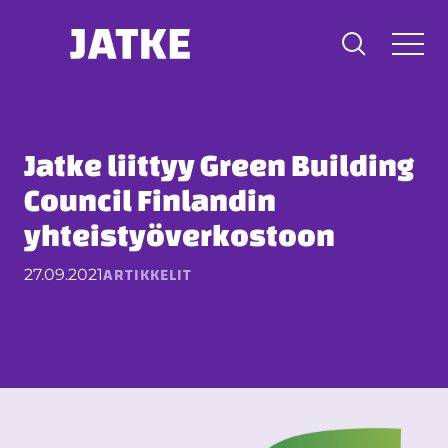
Hyppää
sisältöön
Jatke liittyy Green Building
Council Finlandin
yhteistyöverkostoon
ARTIKKELIT
27.09.2021