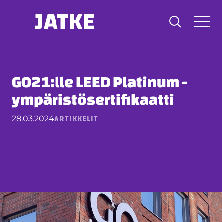
Hyppää
sisältöön
GO21:lle LEED Platinum -
ympäristösertifikaatti
ARTIKKELIT
28.03.2024