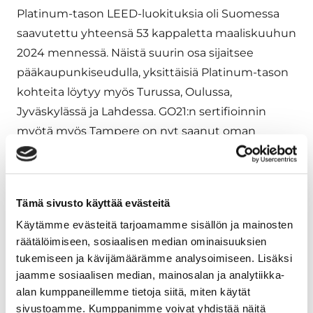
Platinum-tason LEED-luokituksia oli Suomessa
saavutettu yhteensä 53 kappaletta maaliskuuhun
2024 mennessä. Näistä suurin osa sijaitsee
pääkaupunkiseudulla, yksittäisiä Platinum-tason
kohteita löytyy myös Turussa, Oulussa,
Jyväskylässä ja Lahdessa. GO21:n sertifioinnin
myötä myös Tampere on nyt saanut oman
Platinum-tason kohteensa.
”Sertifikaatti on hieno ja konkreettinen todiste
kohteen laadusta. GO21 on ensimmäinen LEED
Tämä sivusto käyttää evästeitä
Platinum –kohteemme, ja olemme kaikin puolin
Käytämme evästeitä tarjoamamme sisällön ja mainosten
räätälöimiseen, sosiaalisen median ominaisuuksien
erittäin tyytyväisiä lopputulokseen”, kertoo
tukemiseen ja kävijämäärämme analysoimiseen. Lisäksi
GO21:n sijoittaja- ja omistajakumppani A. Ahlström
jaamme sosiaalisen median, mainosalan ja analytiikka-
Kiinteistöjen kiinteistöjohtaja
Pia
Lindborg
.
alan kumppaneillemme tietoja siitä, miten käytät
sivustoamme. Kumppanimme voivat yhdistää näitä