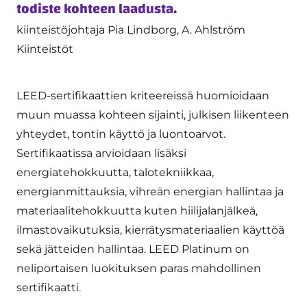
todiste kohteen laadusta.
kiinteistöjohtaja Pia Lindborg, A. Ahlström
Kiinteistöt
LEED-sertifikaattien kriteereissä huomioidaan
muun muassa kohteen sijainti, julkisen liikenteen
yhteydet, tontin käyttö ja luontoarvot.
Sertifikaatissa arvioidaan lisäksi
energiatehokkuutta, talotekniikkaa,
energianmittauksia, vihreän energian hallintaa ja
materiaalitehokkuutta kuten hiilijalanjälkeä,
ilmastovaikutuksia, kierrätysmateriaalien käyttöä
sekä jätteiden hallintaa. LEED Platinum on
neliportaisen luokituksen paras mahdollinen
sertifikaatti.