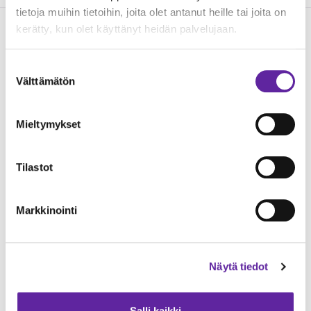
tietoja muihin tietoihin, joita olet antanut heille tai joita on
kerätty, kun olet käyttänyt heidän palvelujaan.
Lue seuraavaksi
Suostumuksen
Välttämätön
valinta
Mieltymykset
Tilastot
Markkinointi
Jatke urakoi Etelä-Karjalan hyvinvointialueelle
Näytä tiedot
Lappeenrantaan uuden sotekeskuksen
Toimitilat
13.04.2026
Salli kaikki