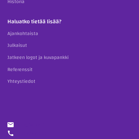
Historia
Haluatko tietää lisää?
Ajankohtaista
Julkaisut
Jatkeen logot ja kuvapankki
Referenssit
Yhteystiedot
info@jatke.fi
010 773 7000