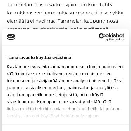
Tammelan Puistokadun sijainti on kuin tehty
laadukkaaseen kaupunkiasumiseen, sillä se sykkii
elämää ja elinvoimaa. Tammelan kaupunginosa
omaa vahvan identiteetin, jonka sydämenä
toimivan Tammelan Torin kauppiaat palvelevat
kaupunkilaisia aktiivisesti niin kesä- kuin
talvipäivinäkin. Tammelasta löytyy
Tämä sivusto käyttää evästeitä
poikkeuksellisen paljon kivijalkaputiikkeja,
Käytämme evästeitä tarjoamamme sisällön ja mainosten
ravintoloita, kahviloita sekä muita palveluja niin
räätälöimiseen, sosiaalisen median ominaisuuksien
laadukkaaseen arkeen kuin juhlan hetkiin.
tukemiseen ja kävijämäärämme analysoimiseen. Lisäksi
jaamme sosiaalisen median, mainosalan ja analytiikka-
alan kumppaneillemme tietoja siitä, miten käytät
Kohteen tiedot
sivustoamme. Kumppanimme voivat yhdistää näitä
tietoja muihin tietoihin, joita olet antanut heille tai joita on
kerätty, kun olet käyttänyt heidän palvelujaan.