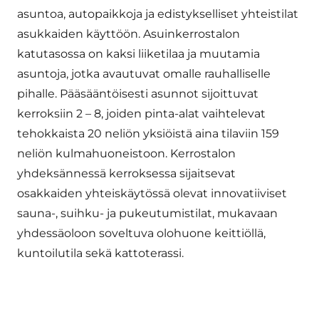
asuntoa, autopaikkoja ja edistykselliset yhteistilat
asukkaiden käyttöön. Asuinkerrostalon
katutasossa on kaksi liiketilaa ja muutamia
asuntoja, jotka avautuvat omalle rauhalliselle
pihalle. Pääsääntöisesti asunnot sijoittuvat
kerroksiin 2 – 8, joiden pinta-alat vaihtelevat
tehokkaista 20 neliön yksiöistä aina tilaviin 159
neliön kulmahuoneistoon. Kerrostalon
yhdeksännessä kerroksessa sijaitsevat
osakkaiden yhteiskäytössä olevat innovatiiviset
sauna-, suihku- ja pukeutumistilat, mukavaan
yhdessäoloon soveltuva olohuone keittiöllä,
kuntoilutila sekä kattoterassi.