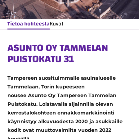
Tietoa kohteesta
Kuvat
ASUNTO OY TAMMELAN
PUISTOKATU 31
Tampereen suosituimmalle asuinalueelle
Tammelaan, Torin kupeeseen
nousee Asunto Oy Tampereen Tammelan
Puistokatu. Loistavalla sijainnilla olevan
kerrostalokohteen ennakkomarkkinointi
käynnistyy alkuvuodesta 2020 ja asukkaille
kodit ovat muuttovalmiita vuoden 2022
keväällä.