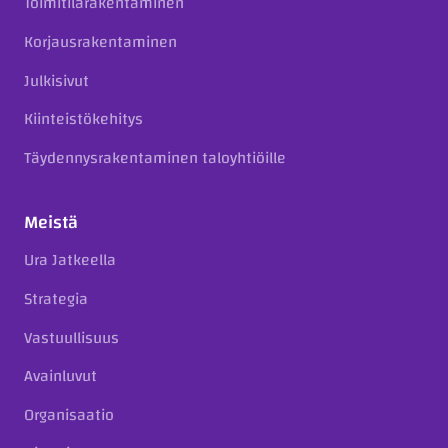
Toimitilarakentaminen
Korjausrakentaminen
Julkisivut
Kiinteistökehitys
Täydennysrakentaminen taloyhtiöille
Meistä
Ura Jatkeella
Strategia
Vastuullisuus
Avainluvut
Organisaatio