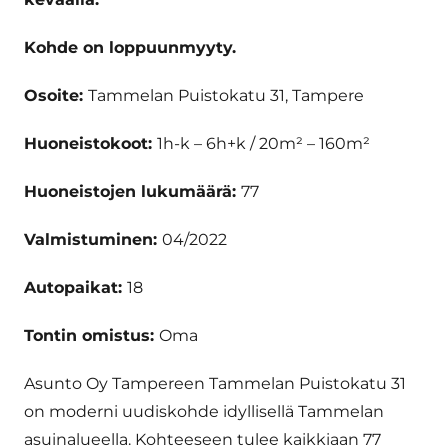
Kohde on loppuunmyyty.
Osoite:
Tammelan Puistokatu 31, Tampere
Huoneistokoot:
1h-k – 6h+k / 20m² – 160m²
Huoneistojen lukumäärä:
77
Valmistuminen:
04/2022
Autopaikat:
18
Tontin omistus:
Oma
Asunto Oy Tampereen Tammelan Puistokatu 31
on moderni uudiskohde idyllisellä Tammelan
asuinalueella. Kohteeseen tulee kaikkiaan 77