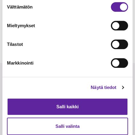
Osoite
Suostumuksen
Välttämätön
valinta
Tammelan Puistokatu 31, Tampere
Huoneistokoot
Mieltymykset
1h-k - 6h+k / 20m² - 160m²
Tilastot
Markkinointi
Näytä tiedot
Salli kaikki
Salli valinta