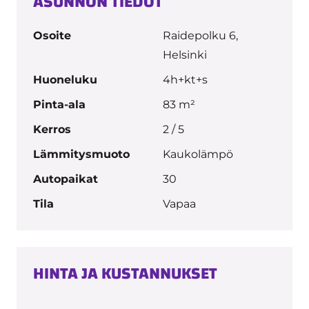
ASUNNON TIEDOT
Osoite
Raidepolku 6,
Helsinki
Huoneluku
4h+kt+s
Pinta-ala
83 m²
Kerros
2 / 5
Lämmitysmuoto
Kaukolämpö
Autopaikat
30
Tila
Vapaa
HINTA JA KUSTANNUKSET