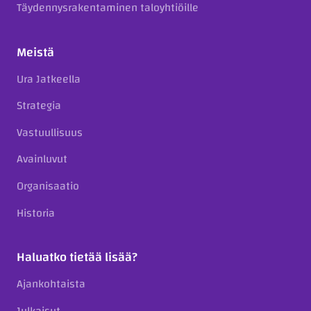
Täydennysrakentaminen taloyhtiöille
Meistä
Ura Jatkeella
Strategia
Vastuullisuus
Avainluvut
Organisaatio
Historia
Haluatko tietää lisää?
Ajankohtaista
Julkaisut