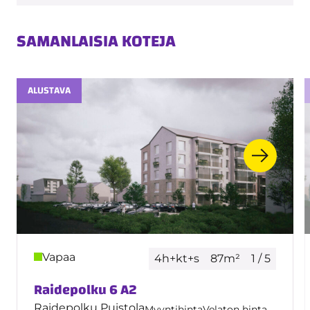
SAMANLAISIA KOTEJA
ALUSTAVA
Vapaa
4h+kt+s
87m²
1 / 5
Raidepolku 6 A2
Raidepolku Puistola
Myyntihinta
Velaton hinta