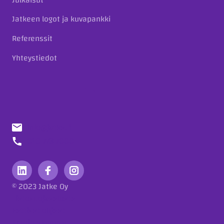
Jatkeen logot ja kuvapankki
Referenssit
Yhteystiedot
info@jatke.fi
010 773 7000
© 2023 Jatke Oy
Tietosuojaseloste
Eettiset ohjeet
Ilmoituskanava