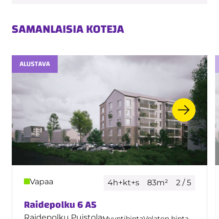
SAMANLAISIA KOTEJA
ALUSTAVA
Vapaa
4h+kt+s
83m²
2 / 5
Raidepolku 6 A5
Raidepolku Puistola
Myyntihinta
Velaton hinta