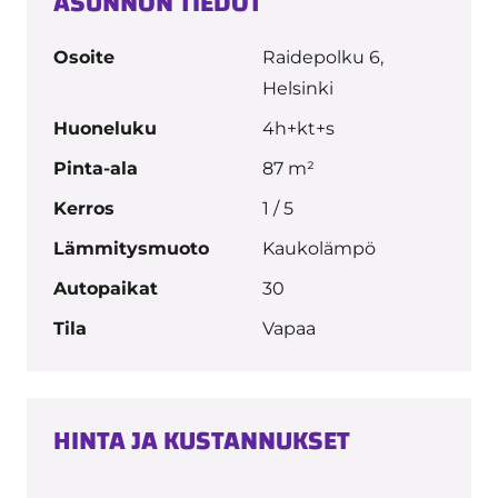
ASUNNON TIEDOT
Osoite
Raidepolku 6,
Helsinki
Huoneluku
4h+kt+s
Pinta-ala
87 m²
Kerros
1 / 5
Lämmitysmuoto
Kaukolämpö
Autopaikat
30
Tila
Vapaa
HINTA JA KUSTANNUKSET