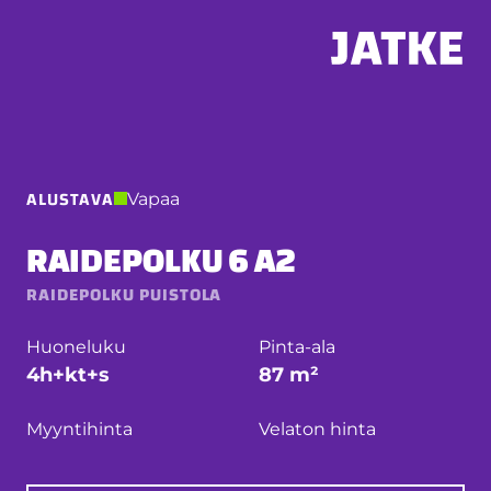
Hyppää
sisältöön
ALUSTAVA
Vapaa
RAIDEPOLKU 6 A2
RAIDEPOLKU PUISTOLA
Huoneluku
Pinta-ala
4h+kt+s
87 m²
Myyntihinta
Velaton hinta