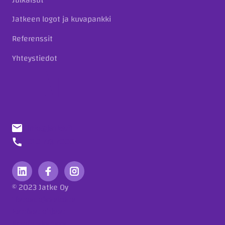
Jatkeen logot ja kuvapankki
Referenssit
Yhteystiedot
info@jatke.fi
010 773 7000
© 2023 Jatke Oy
Tietosuojaseloste
Eettiset ohjeet
Ilmoituskanava