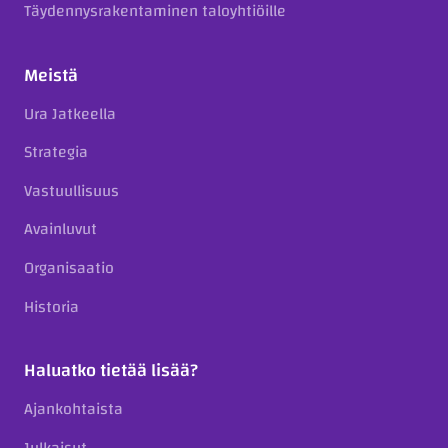
Täydennysrakentaminen taloyhtiöille
Meistä
Ura Jatkeella
Strategia
Vastuullisuus
Avainluvut
Organisaatio
Historia
Haluatko tietää lisää?
Ajankohtaista
Julkaisut