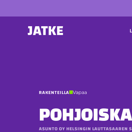
Hyppää
sisältöön
P
L
RAKENTEILLA
Vapaa
POHJOISKA
ASUNTO OY HELSINGIN LAUTTASAAREN S