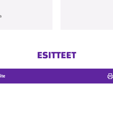
a
ESITTEET
ite