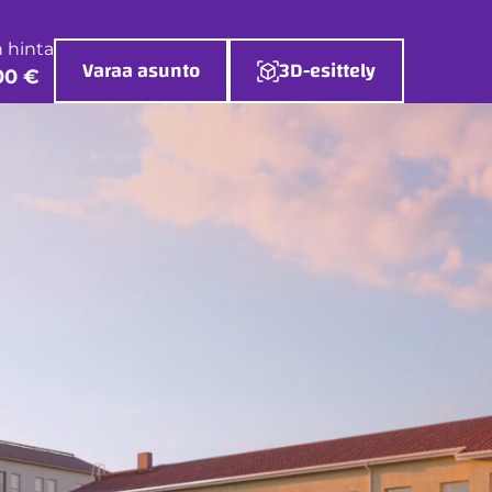
 hinta
Varaa asunto
3D-esittely
00 €