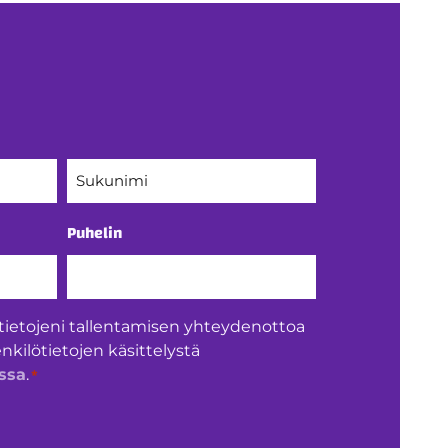
Sukunimi
Puhelin
tietojeni tallentamisen yhteydenottoa
enkilötietojen käsittelystä
*
ssa
.