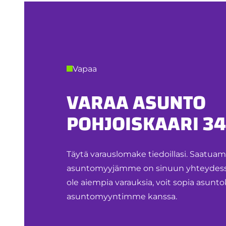
Vapaa
VARAA ASUNTO
POHJOISKAARI 34
Täytä varauslomake tiedoillasi. Saatua
asuntomyyjämme on sinuun yhteydessä.
ole aiempia varauksia, voit sopia asu
asuntomyyntimme kanssa.