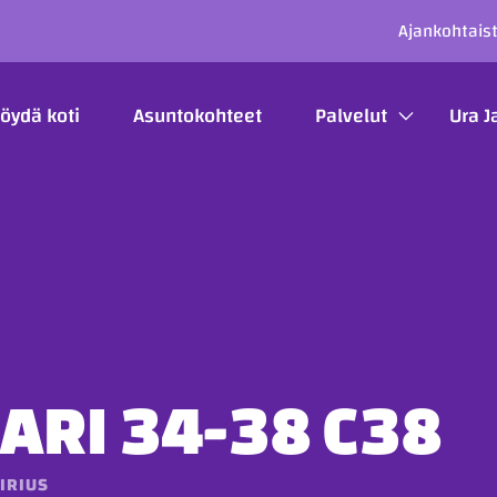
SECO
Ajankohtais
ÄÄVALIKKO
öydä koti
Asuntokohteet
Palvelut
Ura J
ARI 34-38 C38
IRIUS