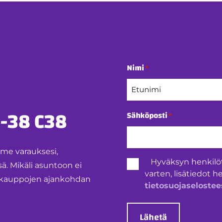
Nimi
*
Etunimi
-38 C38
Sähköposti
*
mme varauksesi,
Henkilötietojen
Hyväksyn henkilö
 Mikäli asuntoon ei
käsittely
varten, lisätiedot h
*
ntokauppojen ajankohdan
tietosuojaselostee
Lähetä