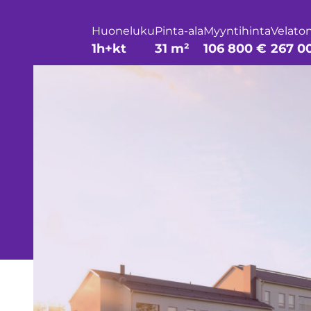
Huoneluku
Pinta-ala
Myyntihinta
Velaton
1h+kt
31 m²
106 800 €
267 0