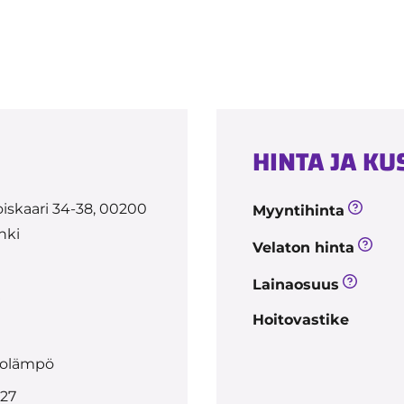
HINTA JA K
iskaari 34-38, 00200
Myyntihinta
nki
Velaton hinta
t
Lainaosuus
²
Hoitovastike
olämpö
027