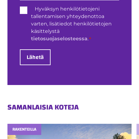
Henkilötietojen
Hyväksyn henkilötietojeni
käsittely
tallentamisen yhteydenottoa
*
varten, lisätiedot henkilötietojen
käsittelystä
*
tietosuojaselosteessa
.
Lähetä
SAMANLAISIA KOTEJA
RAKENTEILLA