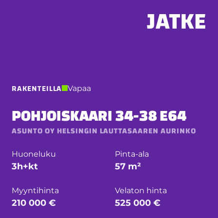
Hyppää
sisältöön
RAKENTEILLA
Vapaa
POHJOISKAARI 34-38 E64
ASUNTO OY HELSINGIN LAUTTASAAREN AURINKO
Huoneluku
Pinta-ala
3h+kt
57 m²
Myyntihinta
Velaton hinta
210 000 €
525 000 €