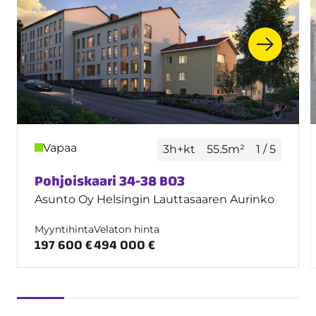
Vapaa
3h+kt
55.5m²
1 / 5
Pohjoiskaari 34-38 B03
Asunto Oy Helsingin Lauttasaaren Aurinko
Myyntihinta
Velaton hinta
197 600 €
494 000 €