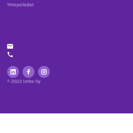
Yhteystiedot
info@jatke.fi
010 773 7000
© 2023 Jatke Oy
Tietosuojaseloste
Eettiset ohjeet
Ilmoituskanava