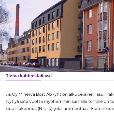
Tietoa kohteesta
Kuvat
As Oy Minerva Bost Ab -yhtiön alkuperäinen asuinrake
Nyt yli sata vuotta myöhemmin samalle tontille on
uudisrakennus (B-talo), joka ammentaa arkkitehtuur