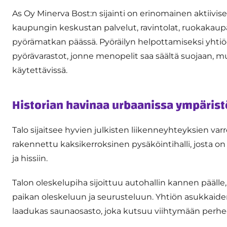
As Oy Minerva Bost:n sijainti on erinomainen aktiivis
kaupungin keskustan palvelut, ravintolat, ruokakaupat
pyörämatkan päässä. Pyöräilyn helpottamiseksi yhtiö
pyörävarastot, jonne menopelit saa säältä suojaan, m
käytettävissä.
Historian havinaa urbaanissa ympärist
Talo sijaitsee hyvien julkisten liikenneyhteyksien var
rakennettu kaksikerroksinen pysäköintihalli, josta
ja hissiin.
Talon oleskelupiha sijoittuu autohallin kannen päälle,
paikan oleskeluun ja seurusteluun. Yhtiön asukkaide
laadukas saunaosasto, joka kutsuu viihtymään perhee