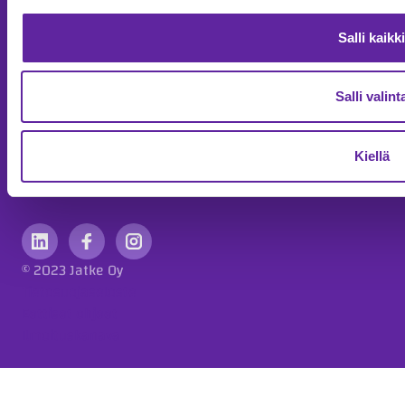
Referenssit
Yhteystiedot
Salli kaikki
Salli valint
Kiellä
info@jatke.fi
010 773 7000
© 2023 Jatke Oy
Tietosuojaseloste
Eettiset ohjeet
Ilmoituskanava