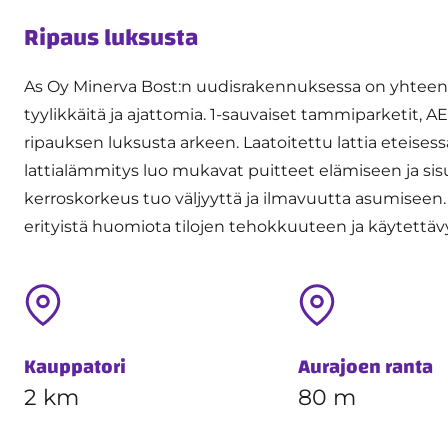
Ripaus luksusta
As Oy Minerva Bost:n uudisrakennuksessa on yhteensä
tyylikkäitä ja ajattomia. 1-sauvaiset tammiparketit,
ripauksen luksusta arkeen. Laatoitettu lattia eteisess
lattialämmitys luo mukavat puitteet elämiseen ja si
kerroskorkeus tuo väljyyttä ja ilmavuutta asumiseen
erityistä huomiota tilojen tehokkuuteen ja käytettäv
Kauppatori
Aurajoen ranta
2 km
80 m