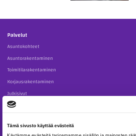
Palvelut
Asuntokohteet
Asuntorakentaminen
Toimitilarakentaminen
Korjausrakentaminen
Julkisivut
Kiinteistökehitys
Täydennysrakentaminen taloyhtiöille
Tämä sivusto käyttää evästeitä
Käytämme evästeitä tarjoamamme sisällön ja mainosten räät