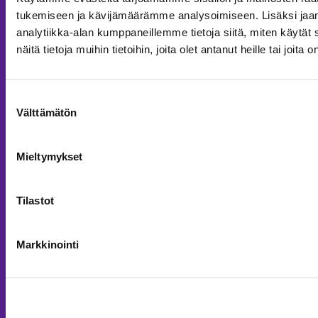
Meistä
tukemiseen ja kävijämäärämme analysoimiseen. Lisäksi jaa
Ura Jatkeella
analytiikka-alan kumppaneillemme tietoja siitä, miten käyt
näitä tietoja muihin tietoihin, joita olet antanut heille tai joit
Strategia
Vastuullisuus
Suostumuksen
Avainluvut
Välttämätön
valinta
Organisaatio
Mieltymykset
Historia
Tilastot
Haluatko tietää lisää?
Ajankohtaista
Markkinointi
Julkaisut
Jatkeen logot ja kuvapankki