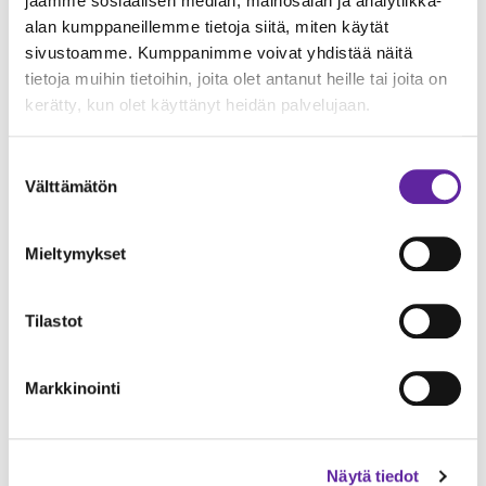
jaamme sosiaalisen median, mainosalan ja analytiikka-
alan kumppaneillemme tietoja siitä, miten käytät
sivustoamme. Kumppanimme voivat yhdistää näitä
tietoja muihin tietoihin, joita olet antanut heille tai joita on
kerätty, kun olet käyttänyt heidän palvelujaan.
Suostumuksen
Välttämätön
valinta
Mieltymykset
Tilastot
Markkinointi
Näytä tiedot