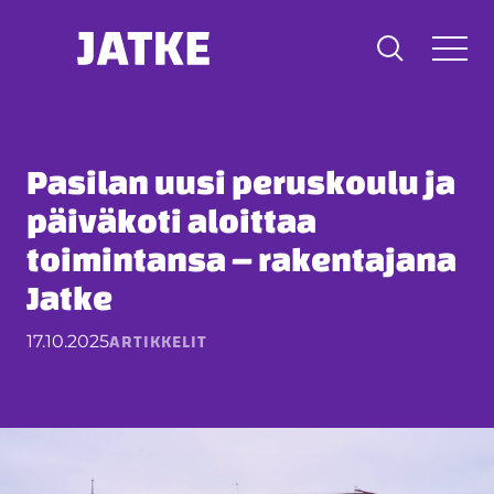
Hyppää
sisältöön
Pasilan uusi peruskoulu ja
päiväkoti aloittaa
toimintansa – rakentajana
Jatke
ARTIKKELIT
17.10.2025