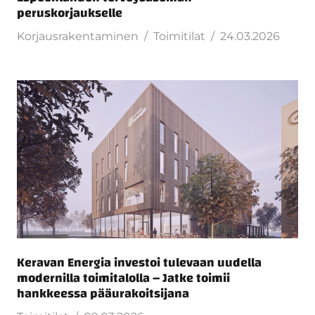
peruskorjaukselle
Korjausrakentaminen
Toimitilat
24.03.2026
Keravan Energia investoi tulevaan uudella
modernilla toimitalolla – Jatke toimii
hankkeessa pääurakoitsijana