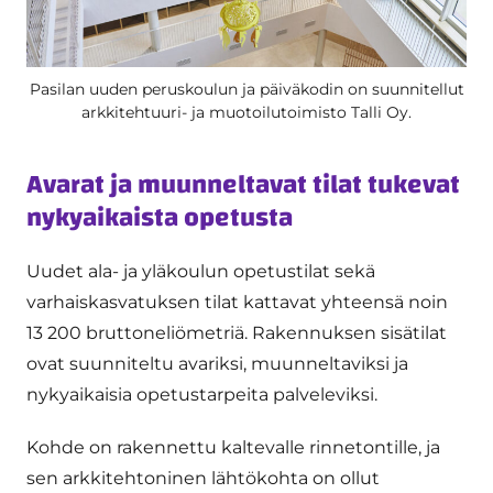
Pasilan uuden peruskoulun ja päiväkodin on suunnitellut
arkkitehtuuri- ja muotoilutoimisto Talli Oy.
Avarat ja muunneltavat tilat tukevat
nykyaikaista opetusta
Uudet ala- ja yläkoulun opetustilat sekä
varhaiskasvatuksen tilat kattavat yhteensä noin
13 200 bruttoneliömetriä. Rakennuksen sisätilat
ovat suunniteltu avariksi, muunneltaviksi ja
nykyaikaisia opetustarpeita palveleviksi.
Kohde on rakennettu kaltevalle rinnetontille, ja
sen arkkitehtoninen lähtökohta on ollut