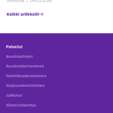
Toimitilat
09.03.2026
Kaikki artikkelit
Palvelut
Asuntokohteet
Asuntorakentaminen
Toimitilarakentaminen
Korjausrakentaminen
Julkisivut
Kiinteistökehitys