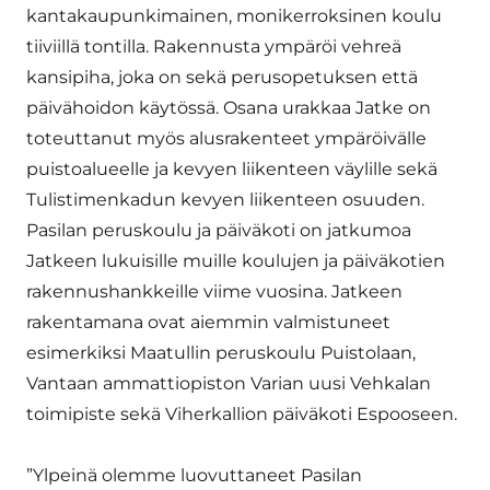
kantakaupunkimainen, monikerroksinen koulu
tiiviillä tontilla. Rakennusta ympäröi vehreä
kansipiha, joka on sekä perusopetuksen että
päivähoidon käytössä. Osana urakkaa Jatke on
toteuttanut myös alusrakenteet ympäröivälle
puistoalueelle ja kevyen liikenteen väylille sekä
Tulistimenkadun kevyen liikenteen osuuden.
Pasilan peruskoulu ja päiväkoti on jatkumoa
Jatkeen lukuisille muille koulujen ja päiväkotien
rakennushankkeille viime vuosina. Jatkeen
rakentamana ovat aiemmin valmistuneet
esimerkiksi Maatullin peruskoulu Puistolaan,
Vantaan ammattiopiston Varian uusi Vehkalan
toimipiste sekä Viherkallion päiväkoti Espooseen.
”Ylpeinä olemme luovuttaneet Pasilan