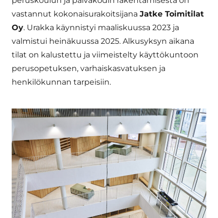
peruskoulun ja päiväkodin rakentamisesta on
vastannut kokonaisurakoitsijana
Jatke Toimitilat
Oy
. Urakka käynnistyi maaliskuussa 2023 ja
valmistui heinäkuussa 2025. Alkusyksyn aikana
tilat on kalustettu ja viimeistelty käyttökuntoon
perusopetuksen, varhaiskasvatuksen ja
henkilökunnan tarpeisiin.