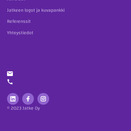
Jatkeen logot ja kuvapankki
Referenssit
Yhteystiedot
info@jatke.fi
010 773 7000
© 2023 Jatke Oy
Tietosuojaseloste
Eettiset ohjeet
Ilmoituskanava