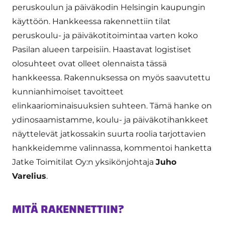
peruskoulun ja päiväkodin Helsingin kaupungin
käyttöön. Hankkeessa rakennettiin tilat
peruskoulu- ja päiväkotitoimintaa varten koko
Pasilan alueen tarpeisiin. Haastavat logistiset
olosuhteet ovat olleet olennaista tässä
hankkeessa. Rakennuksessa on myös saavutettu
kunnianhimoiset tavoitteet
elinkaariominaisuuksien suhteen. Tämä hanke on
ydinosaamistamme, koulu- ja päiväkotihankkeet
näyttelevät jatkossakin suurta roolia tarjottavien
hankkeidemme valinnassa, kommentoi hanketta
Jatke Toimitilat Oy:n yksikönjohtaja
Juho
Varelius
.
MITÄ RAKENNETTIIN?