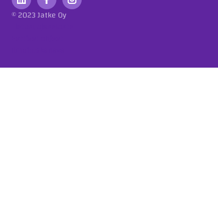
© 2023 Jatke Oy
Tietosuojaseloste
Eettiset ohjeet
Ilmoituskanava