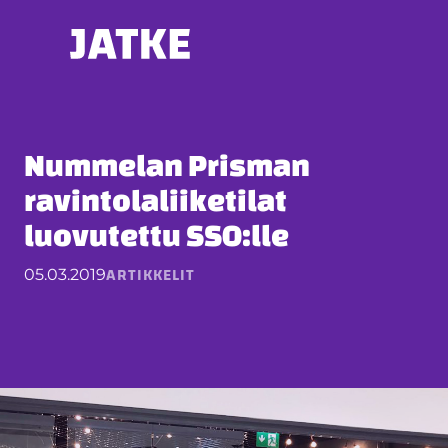
Hyppää
sisältöön
Nummelan Prisman
ravintolaliiketilat
luovutettu SSO:lle
ARTIKKELIT
05.03.2019