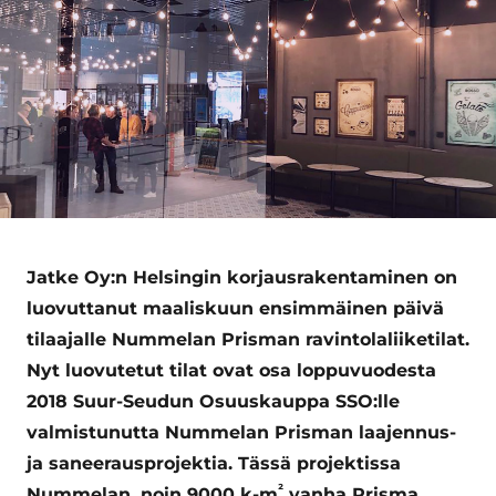
Jatke Oy:n Helsingin korjausrakentaminen on
luovuttanut maaliskuun ensimmäinen päivä
tilaajalle Nummelan Prisman ravintolaliiketilat.
Nyt luovutetut tilat ovat osa loppuvuodesta
2018 Suur-Seudun Osuuskauppa SSO:lle
valmistunutta Nummelan Prisman laajennus-
ja saneerausprojektia. Tässä projektissa
²
Nummelan, noin 9000 k-m
vanha Prisma