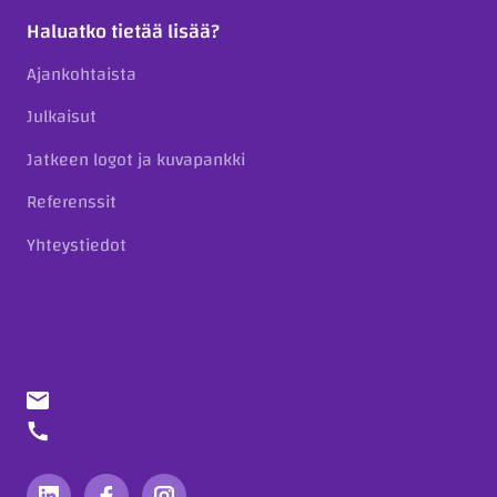
Haluatko tietää lisää?
Ajankohtaista
Julkaisut
Jatkeen logot ja kuvapankki
Referenssit
Yhteystiedot
info@jatke.fi
010 773 7000