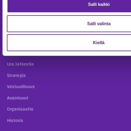
Korjausrakentaminen
Salli kaikki
Julkisivut
Kiinteistökehitys
Salli valinta
Täydennysrakentaminen taloyhtiöille
Kiellä
Meistä
Ura Jatkeella
Strategia
Vastuullisuus
Avainluvut
Organisaatio
Historia