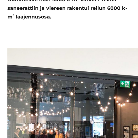
saneerattiin ja viereen rakentui reilun 6000 k-
²
m
laajennusosa.