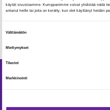
käytät sivustoamme. Kumppanimme voivat yhdistää näitä tietoja
Keravan Energia investoi tulevaan uudella
antanut heille tai joita on kerätty, kun olet käyttänyt heidän p
modernilla toimitalolla – Jatke toimii
hankkeessa pääurakoitsijana
Toimitilat
09.03.2026
Suostumuksen
Välttämätön
valinta
Kaikki artikkelit
Mieltymykset
Tilastot
Palvelut
Markkinointi
Asuntokohteet
Asuntorakentaminen
Toimitilarakentaminen