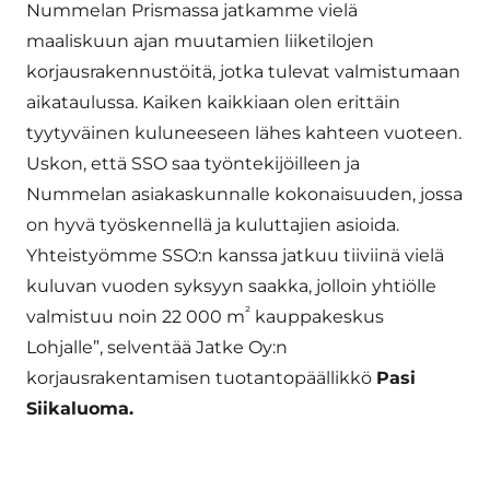
Nummelan Prismassa jatkamme vielä
maaliskuun ajan muutamien liiketilojen
korjausrakennustöitä, jotka tulevat valmistumaan
aikataulussa. Kaiken kaikkiaan olen erittäin
tyytyväinen kuluneeseen lähes kahteen vuoteen.
Uskon, että SSO saa työntekijöilleen ja
Nummelan asiakaskunnalle kokonaisuuden, jossa
on hyvä työskennellä ja kuluttajien asioida.
Yhteistyömme SSO:n kanssa jatkuu tiiviinä vielä
kuluvan vuoden syksyyn saakka, jolloin yhtiölle
²
valmistuu noin 22 000 m
kauppakeskus
Lohjalle”, selventää Jatke Oy:n
korjausrakentamisen tuotantopäällikkö
Pasi
Siikaluoma.