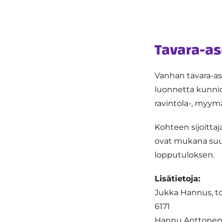
Tavara-a
Vanhan tavara-as
luonnetta kunnio
ravintola-, myym
Kohteen sijoittaj
ovat mukana suun
lopputuloksen.
Lisätietoja:
Jukka Hannus, to
6171
Hannu Anttonen, 