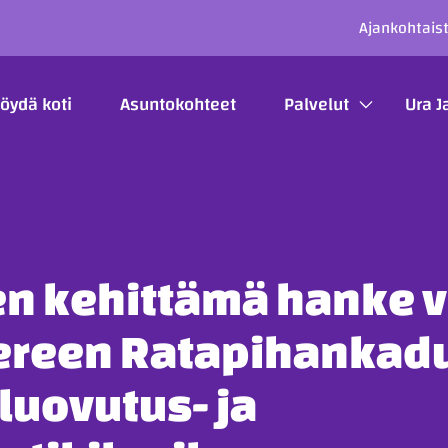
SECO
Ajankohtais
ÄÄVALIKKO
öydä koti
Asuntokohteet
Palvelut
Ura J
n kehittämä hanke vo
reen Ratapihankad
luovutus- ja