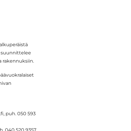
alkuperäistä
suunnittelee
a rakennuksiin.
päävuokralaiset
mivan
i, puh. 050 593
h. 040 520 9357