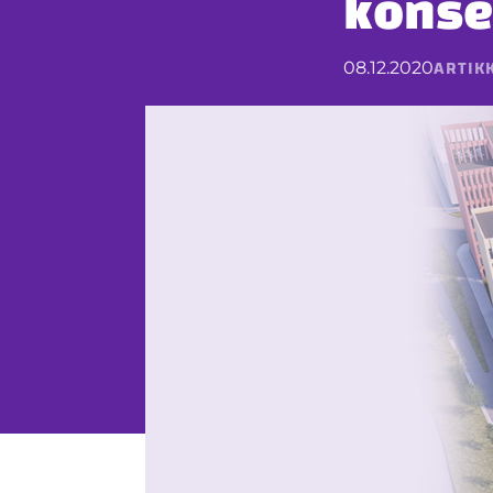
konse
ARTIKK
08.12.2020