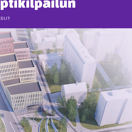
ptikilpailun
ELIT