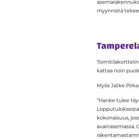
asemarakennukse
myynnistä teke
Tamperela
Toimitilakortteli
kattaa noin puole
Myös Jatke Pirka
”Hanke tulee tä
Lopputuloksesta 
kokonaisuus, jos
avainasemassa. O
rakentamastamme