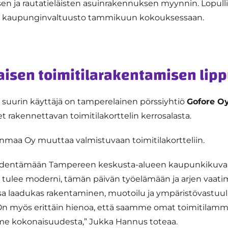
n ja rautatieläisten asuinrakennuksen myynnin. Lopull
e kaupunginvaltuusto tammikuun kokouksessaan.
isen toimitilarakentamisen lipp
n suurin käyttäjä on tamperelainen pörssiyhtiö
Gofore Oy
t rakennettavan toimitilakorttelin kerrosalasta.
nmaa Oy muuttaa valmistuvaan toimitilakortteliin.
ydentämään Tampereen keskusta-alueen kaupunkikuvaa 
tulee moderni, tämän päivän työelämään ja arjen vaati
sa laadukas rakentaminen, muotoilu ja ympäristövastuul
n myös erittäin hienoa, että saamme omat toimitilamm
 kokonaisuudesta,” Jukka Hannus toteaa.