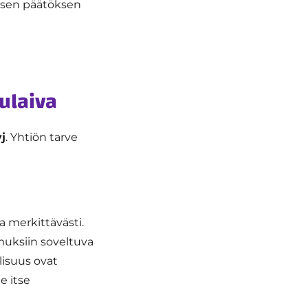
isen päätöksen
ulaiva
j
. Yhtiön tarve
merkittävästi.
muksiin soveltuva
lisuus ovat
e itse