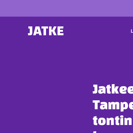
Hyppää
sisältöön
P
L
Jatkee
Tampe
tontin