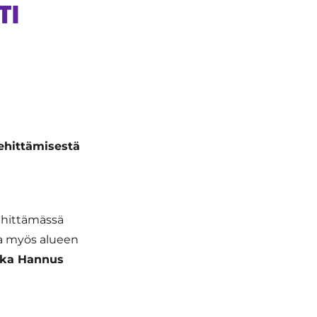
TI
ehittämisestä
n
kehittämässä
sa myös alueen
ka Hannus