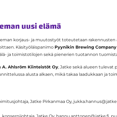
seman uusi elämä
eman korjaus- ja muutostyöt toteutetaan rakennusten 
ittaen. Käsityöläispanimo
Pyynikin Brewing Company
älä- ja toimistotilojen sekä pienerien tuotannon tuomist
a
A. Ahlsröm Kiinteistöt Oy
, Jatke sekä alueen tulevat 
nittelussa alusta alkaen, mikä takaa laadukkaan ja toi
imitusjohtaja, Jatke Pirkanmaa Oy, jukka.hannus@jatke.f
konsernijohtaja, Jatke Oy, hannu.anttonen@jatke.fi, pu