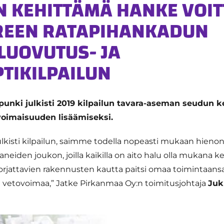
N KEHITTÄMÄ HANKE VOIT
REEN RATAPIHANKADUN
LUOVUTUS- JA
TIKILPAILUN
nki julkisti 2019 kilpailun tavara-aseman
seudun k
oimaisuuden lisäämiseksi.
lkisti kilpailun, saimme todella nopeasti mukaan hieno
eiden joukon, joilla kaikilla on aito halu olla mukana 
orjattavien rakennusten kautta paitsi omaa toimintaan
ja vetovoimaa,” Jatke Pirkanmaa Oy:n toimitusjohtaja
Juk