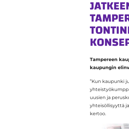
JATKEE
TAMPE
TONTIN
KONSEP
Tampereen kaupu
kaupungin elinv
”Kun kaupunki ju
yhteistyökumppan
uusien ja perusk
yhteisöllisyyttä 
kertoo.