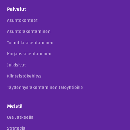
Palvelut
Asuntokohteet
Asuntorakentaminen
Toimitilarakentaminen
Korjausrakentaminen
Julkisivut
Kiinteistökehitys
Täydennysrakentaminen taloyhtiöille
Meistä
Ura Jatkeella
Strategia