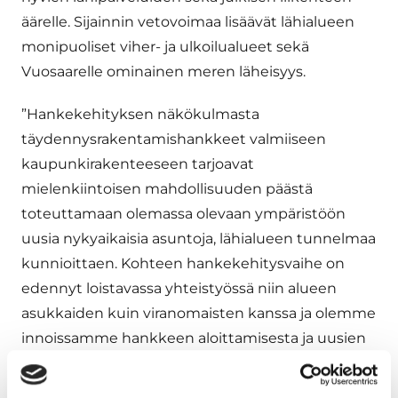
äärelle. Sijainnin vetovoimaa lisäävät lähialueen
monipuoliset viher- ja ulkoilualueet sekä
Vuosaarelle ominainen meren läheisyys.
”Hankekehityksen näkökulmasta
täydennysrakentamishankkeet valmiiseen
kaupunkirakenteeseen tarjoavat
mielenkiintoisen mahdollisuuden päästä
toteuttamaan olemassa olevaan ympäristöön
uusia nykyaikaisia asuntoja, lähialueen tunnelmaa
kunnioittaen. Kohteen hankekehitysvaihe on
edennyt loistavassa yhteistyössä niin alueen
asukkaiden kuin viranomaisten kanssa ja olemme
innoissamme hankkeen aloittamisesta ja uusien
monipuolisten asuntojen toteuttamisesta
vanhaan Vuosaareen”, kertoo Jatke Uusimaa Oy:n