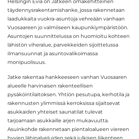
Helsingin Evia on Jatkeen omakehitteinen
täydennysrakentamishanke, jossa rakennetaan
laadukkaita vuokra-asuntoja vehreään vanhaan
Vuosaareen jo valmiiseen kaupunkiympäristöön.
Asuntojen suunnittelussa on huomioitu kohteen
lähistön viheralue, parvekkeiden sijoittelussa
ilmansuunnat ja asuntovalikoimassa
monipuolisuus.
Jatke rakentaa hankkeeseen vanhan Vuosaaren
alueelle harvinaisen rakenteellisen
pysäköintilaitoksen. Yhtiön pesutupa, kerhotila ja
rakennusten ylimmissä kerroksissa sijaitsevat
asukkaiden yhteiset saunatilat tulevat
tarjoamaan asukkaille arjen mukavuutta.
Asuinkohde rakennetaan pientaloalueen viereen
hyvien lähipalveluiden sekä julkisen liikenteen