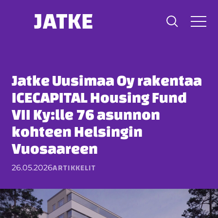
Hyppää
sisältöön
Jatke Uusimaa Oy rakentaa
ICECAPITAL Housing Fund
VII Ky:lle 76 asunnon
kohteen Helsingin
Vuosaareen
ARTIKKELIT
26.05.2026