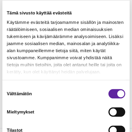
kiinteistökehityspäällikkö
Mikko Nuolioja
.
Tämä sivusto käyttää evästeitä
”Helsingin Evia on keväällä perustetun asuntoihin
Käytämme evästeitä tarjoamamme sisällön ja mainosten
pääkaupunkiseudulla sijoittava ICECAPITAL
räätälöimiseen, sosiaalisen median ominaisuuksien
tukemiseen ja kävijämäärämme analysoimiseen. Lisäksi
Housing Fund VII:n kuudes kohde. Uskomme
jaamme sosiaalisen median, mainosalan ja analytiikka-
markkinoiden tarpeeseen uusista laadukkaista
alan kumppaneillemme tietoja siitä, miten käytät
vuokra-asunnoista. Hyvien sijaintien
sivustoamme. Kumppanimme voivat yhdistää näitä
täydennysrakentamiskohteet tarjoavat asukkaille
tietoja muihin tietoihin, joita olet antanut heille tai joita on
viihtyisän ja nykyaikaisen asumisvaihtoehdon.
kerätty, kun olet käyttänyt heidän palvelujaan.
Kohde on ensimmäisen Jatkeen meille
toteuttama hanke ja olemme tyytyväisiä uuden
Suostumuksen
Välttämätön
valinta
yhteistyökumppanin sitoutumisesta tuottaa
laadukkaista ja energiatehokkaita asuntoja”,
toteaa
Mikko Suominen
ICECAPITALilta.
Mieltymykset
Tilastot