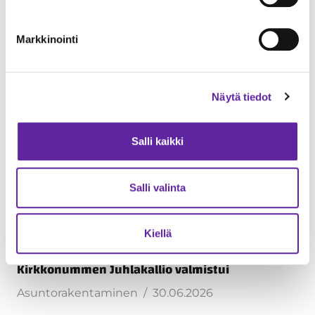
Lue seuraavaksi
Markkinointi
Näytä tiedot
Salli kaikki
Salli valinta
Kiellä
Vähähiilinen puukerrostalokohde
Kirkkonummen Juhlakallio valmistui
Asuntorakentaminen
30.06.2026