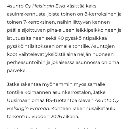
Asunto Oy Helsingin Evia
käsittää kaksi
asuinrakennusta, joista toinen on 8-kerroksinen ja
toinen 7-kerroksinen, näihin liittyvän kannen
päälle sijoittuvan piha-alueen leikkipaikkoineen ja
istutusaltaineen sekä 40 pysäköintipaikkaa
pysäköintilaitokseen omalle tontille. Asuntojen
koot vaihtelevat yksiöistä aina neljän huoneen
perheasuntoihin ja jokaisessa asunnossa on oma
parveke.
Jatke rakentaa myöhemmin myös samalle
tontille kolmannen asuinkerrostalon, Jatke
Uusimaan omaa RS-tuotantoa olevan
Asunto Oy
Helsingin Emman
. Kohteen rakennusaikataulu
tarkentuu vuoden 2026 aikana.